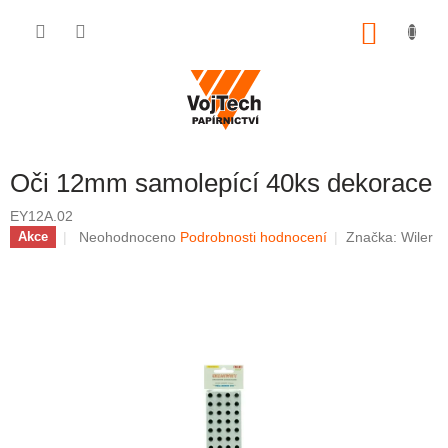
Přejít na obsah
NÁKUP
Oči 12mm samolepící 40ks dekorace
EY12A.02
Průměrné hodnocení produktu je 0,0 z 5 hvězdiček.
Neohodnoceno
Podrobnosti hodnocení
Značka:
Wiler
Akce