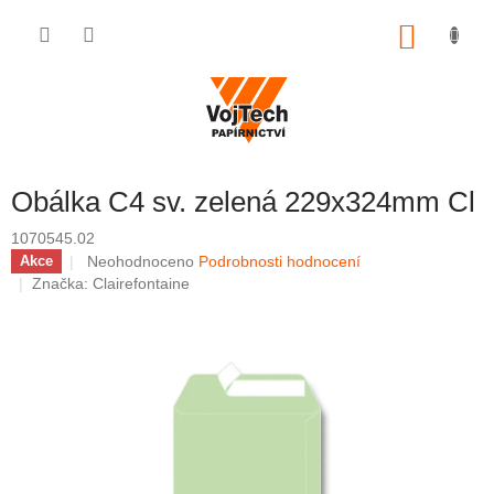
Přejít na obsah
NÁKUP
Obálka C4 sv. zelená 229x324mm Cl
1070545.02
Průměrné hodnocení produktu je 0,0 z 5 hvězdiček.
Neohodnoceno
Podrobnosti hodnocení
Akce
Značka:
Clairefontaine