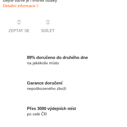
stejné barvě je i vnitřek obálky.
Detailní informace
ZEPTAT SE
SDÍLET
89% doručeno do druhého dne
na jakékoliv místo
Garance doručení
nepoškozeného zboží
Přes 3000 výdejních míst
po celé ČR