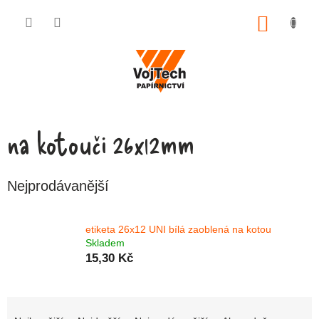
Přejít na obsah
NÁKUP
na kotouči 26x12mm
Nejprodávanější
etiketa 26x12 UNI bílá zaoblená na kotou
Skladem
15,30 Kč
Řazení produktů