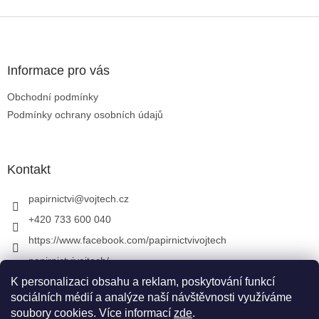
Zápatí
Informace pro vás
Obchodní podmínky
Podmínky ochrany osobních údajů
Kontakt
papirnictvi
@
vojtech.cz
+420 733 600 040
https://www.facebook.com/papirnictvivojtech
papirnictvivojtech/
K personalizaci obsahu a reklam, poskytování funkcí
+420 733 600 040
sociálních médií a analýze naší návštěvnosti využíváme
soubory cookies. Více informací
zde
.