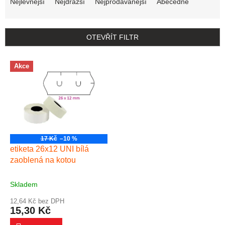
Nejlevnější
Nejdražší
Nejprodávanější
Abecedně
OTEVŘÍT FILTR
Výpis produktů
Akce
17 Kč
–10 %
etiketa 26x12 UNI bílá
zaoblená na kotou
Skladem
12,64 Kč bez DPH
15,30 Kč