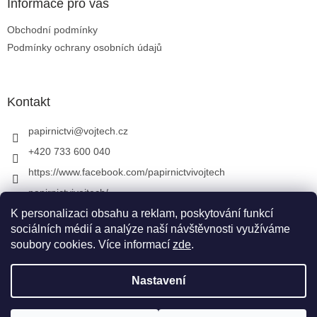
Informace pro vás
Obchodní podmínky
Podmínky ochrany osobních údajů
Kontakt
papirnictvi
@
vojtech.cz
+420 733 600 040
https://www.facebook.com/papirnictvivojtech
papirnictvivojtech/
+420 733 600 040
K personalizaci obsahu a reklam, poskytování funkcí
sociálních médií a analýze naší návštěvnosti využíváme
soubory cookies. Více informací
zde
.
Vytvořil Shoptet
&
Nastavení
Copyright 2026
Papírnictví VojTech
. Všechna práva