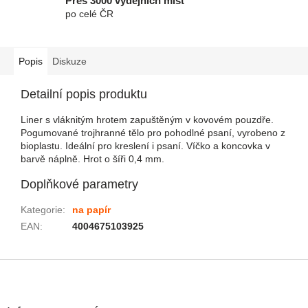
Přes 3000 výdejních míst
po celé ČR
Popis
Diskuze
Detailní popis produktu
Liner s vláknitým hrotem zapuštěným v kovovém pouzdře.
Pogumované trojhranné tělo pro pohodlné psaní, vyrobeno z
bioplastu. Ideální pro kreslení i psaní. Víčko a koncovka v
barvě náplně. Hrot o šíři 0,4 mm.
Doplňkové parametry
Kategorie
:
na papír
EAN
:
4004675103925
Zápatí