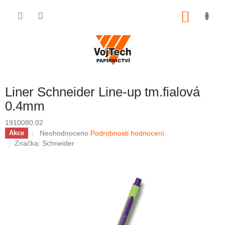
Přejít na obsah
NÁKUP
Liner Schneider Line-up tm.fialová
0.4mm
1910080.02
Průměrné hodnocení produktu je 0,0 z 5 hvězdiček.
Neohodnoceno
Podrobnosti hodnocení
Akce
Značka:
Schneider