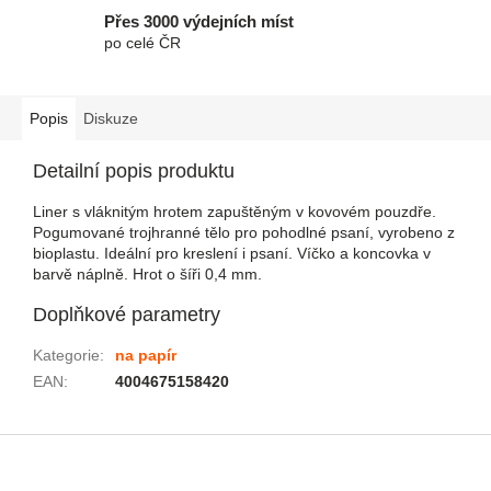
Přes 3000 výdejních míst
po celé ČR
Popis
Diskuze
Detailní popis produktu
Liner s vláknitým hrotem zapuštěným v kovovém pouzdře.
Pogumované trojhranné tělo pro pohodlné psaní, vyrobeno z
bioplastu. Ideální pro kreslení i psaní. Víčko a koncovka v
barvě náplně. Hrot o šíři 0,4 mm.
Doplňkové parametry
Kategorie
:
na papír
EAN
:
4004675158420
Zápatí