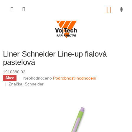
Přejít na obsah
NÁKUP
Liner Schneider Line-up fialová
pastelová
1910380.02
Průměrné hodnocení produktu je 0,0 z 5 hvězdiček.
Neohodnoceno
Podrobnosti hodnocení
Akce
Značka:
Schneider