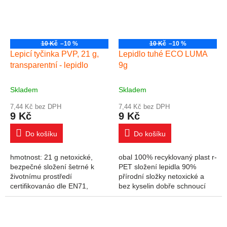
10 Kč
–10 %
10 Kč
–10 %
Lepicí tyčinka PVP, 21 g,
Lepidlo tuhé ECO LUMA
transparentní - lepidlo
9g
Skladem
Skladem
7,44 Kč bez DPH
7,44 Kč bez DPH
9 Kč
9 Kč
Do košíku
Do košíku
hmotnost: 21 g netoxické,
obal 100% recyklovaný plast r-
bezpečné složení šetrné k
PET složení lepidla 90%
životnímu prostředí
přírodní složky netoxické a
certifikovanáo dle EN71,
bez kyselin dobře schnoucí
ASTM a PZH nepoškozuje a
trvanlivost 24 měsíců vhodné
nedeformuje lepený povrch
do domácností, škol a
bez zápachu, transparentní
kanceláří lepí...