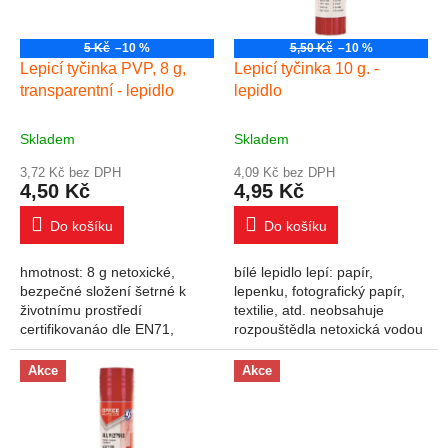
5 Kč
–10 %
5,50 Kč
–10 %
Lepicí tyčinka PVP, 8 g,
Lepicí tyčinka 10 g. -
transparentní - lepidlo
lepidlo
Skladem
Skladem
3,72 Kč bez DPH
4,09 Kč bez DPH
4,50 Kč
4,95 Kč
Do košíku
Do košíku
hmotnost: 8 g netoxické,
bílé lepidlo lepí: papír,
bezpečné složení šetrné k
lepenku, fotografický papír,
životnímu prostředí
textilie, atd. neobsahuje
certifikovanáo dle EN71,
rozpouštědla netoxická vodou
ASTM a PZH nepoškozuje a
smývatelné pohodlná, rychlá a
nedeformuje lepený povrch
čistá aplikace obsah: 10 g
Akce
Akce
bez zápachu, transparentní