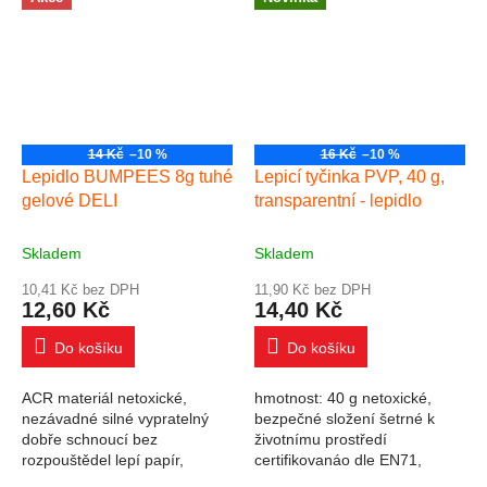
kanceláří lepí papír,...
14 Kč
–10 %
16 Kč
–10 %
Lepidlo BUMPEES 8g tuhé
Lepicí tyčinka PVP, 40 g,
gelové DELI
transparentní - lepidlo
Skladem
Skladem
10,41 Kč bez DPH
11,90 Kč bez DPH
12,60 Kč
14,40 Kč
Do košíku
Do košíku
ACR materiál netoxické,
hmotnost: 40 g netoxické,
nezávadné silné vypratelný
bezpečné složení šetrné k
dobře schnoucí bez
životnímu prostředí
rozpouštědel lepí papír,
certifikovanáo dle EN71,
lepenku, polystyren a foto
ASTM a PZH nepoškozuje a