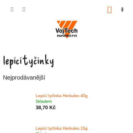
Přejít na obsah
NÁKUP
lepící tyčinky
Nejprodávanější
Lepící tyčinka Herkules 40g
Skladem
38,70 Kč
Lepící tyčinka Herkules 15g