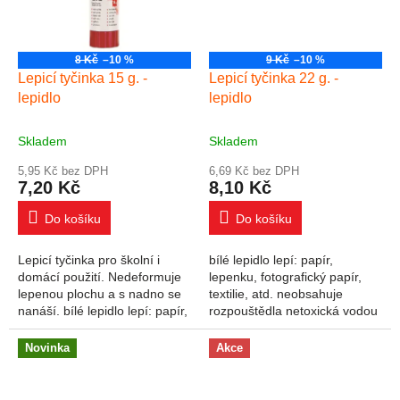
8 Kč
–10 %
9 Kč
–10 %
Lepicí tyčinka 15 g. -
Lepicí tyčinka 22 g. -
lepidlo
lepidlo
Skladem
Skladem
5,95 Kč bez DPH
6,69 Kč bez DPH
7,20 Kč
8,10 Kč
Do košíku
Do košíku
Lepicí tyčinka pro školní i
bílé lepidlo lepí: papír,
domácí použití. Nedeformuje
lepenku, fotografický papír,
lepenou plochu a s nadno se
textilie, atd. neobsahuje
nanáší. bílé lepidlo lepí: papír,
rozpouštědla netoxická vodou
lepenku, fotografický papír,
smývatelné pohodlná, rychlá a
textilie, atd. neobsahuje...
čistá aplikace obsah: 22 g
Novinka
Akce