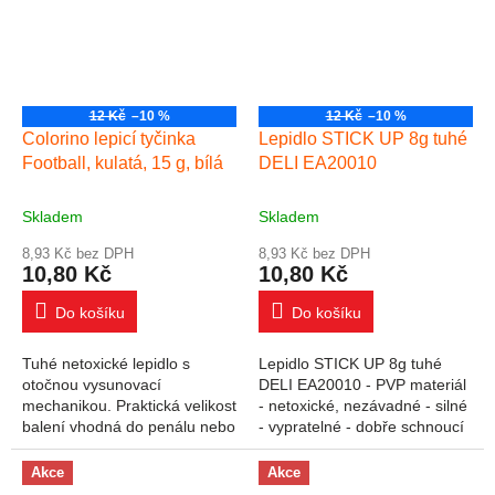
12 Kč
–10 %
12 Kč
–10 %
Colorino lepicí tyčinka
Lepidlo STICK UP 8g tuhé
Football, kulatá, 15 g, bílá
DELI EA20010
Skladem
Skladem
8,93 Kč bez DPH
8,93 Kč bez DPH
10,80 Kč
10,80 Kč
Do košíku
Do košíku
Tuhé netoxické lepidlo s
Lepidlo STICK UP 8g tuhé
otočnou vysunovací
DELI EA20010 - PVP materiál
mechanikou. Praktická velikost
- netoxické, nezávadné - silné
balení vhodná do penálu nebo
- vypratelné - dobře schnoucí
školní tašky. Po zaschnutí
- trvanlivost 36 měsíců - bez
transparentní. velikost: 15 g
rozpouštědel - vhodné do...
Akce
Akce
vhodné na:...