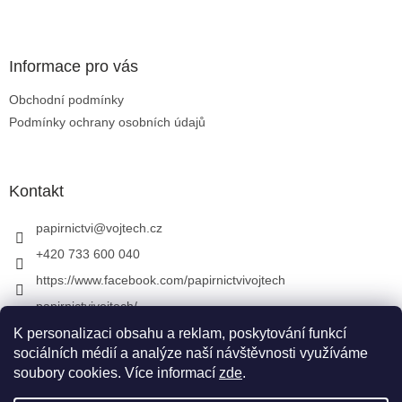
Zápatí
Informace pro vás
Obchodní podmínky
Podmínky ochrany osobních údajů
Kontakt
papirnictvi
@
vojtech.cz
+420 733 600 040
https://www.facebook.com/papirnictvivojtech
papirnictvivojtech/
+420 733 600 040
K personalizaci obsahu a reklam, poskytování funkcí
sociálních médií a analýze naší návštěvnosti využíváme
soubory cookies. Více informací
zde
.