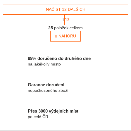
papír vhodné do domácností,
nedeformuje lepený povrch
škol i kanceláří...
NAČÍST 12 DALŠÍCH
bez zápachu, transparentní
Stránkování
1
3
Ovládací prvky výpisu
25
položek celkem
NAHORU
89% doručeno do druhého dne
na jakékoliv místo
Garance doručení
nepoškozeného zboží
Přes 3000 výdejních míst
po celé ČR