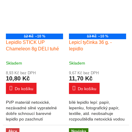
12 Kč
–10 %
13 Kč
–10 %
Lepidlo STICK UP
Lepicí tyčinka 36 g. -
Chameleon 8g DELI tuhé
lepidlo
Skladem
Skladem
8,93 Kč bez DPH
9,67 Kč bez DPH
10,80 Kč
11,70 Kč
Do košíku
Do košíku
PVP materiál netoxické,
bílé lepidlo lepí: papír,
nezávadné silné vypratelné
lepenku, fotografický papír,
dobře schnoucí barevné
textilie, atd. neobsahuje
lepidlo po zaschnutí
rozpouštědla netoxická vodou
zprůhlední bez rozpouštědel
smývatelné pohodlná, rychlá a
vhodné do domácností, škol i
čistá aplikace obsah: 36 g
Akce
Novinka