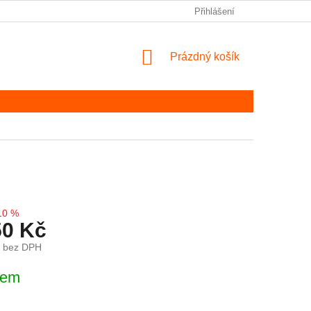
Přihlášení
NÁKUPNÍ KOŠÍK
Prázdný košík
10 %
50 Kč
č bez DPH
ena:
dem