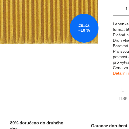
Lepenka 
75 Kč
formát 
–10 %
Plošná h
Druh vln
Barevná 
Pro svou
pevnost 
pro výtv
Cena za 
Detailní
TISK
89% doručeno do druhého
Garance doručení
dne