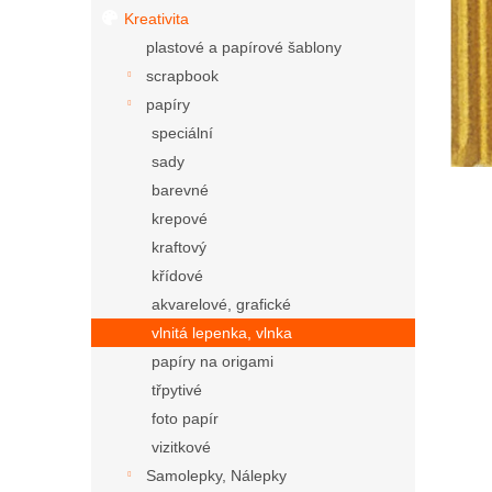
Kreativita
plastové a papírové šablony
scrapbook
papíry
speciální
sady
barevné
krepové
kraftový
křídové
akvarelové, grafické
vlnitá lepenka, vlnka
papíry na origami
třpytivé
foto papír
vizitkové
Samolepky, Nálepky