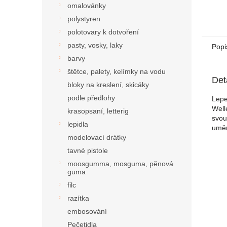
omalovánky
polystyren
polotovary k dotvoření
pasty, vosky, laky
Popi
barvy
štětce, palety, kelímky na vodu
Det
bloky na kreslení, skicáky
podle předlohy
Lepe
Well
krasopsaní, letterig
svou
lepidla
uměn
modelovací drátky
tavné pistole
moosgumma, mosguma, pěnová
guma
filc
razítka
embosování
Pečetidla