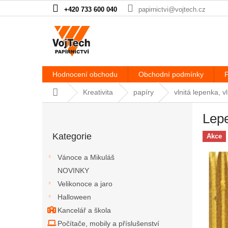
Přejít na obsah
+420 733 600 040
papirnictvi@vojtech.cz
Hodnocení obchodu
Obchodní podmínky
P
Domů
Kreativita
papíry
vlnitá lepenka, v
Postranní panel
Lepe
Přeskočit kategorie
Kategorie
Akce
Vánoce a Mikuláš
NOVINKY
Velikonoce a jaro
Halloween
Kancelář a škola
Počítače, mobily a příslušenství