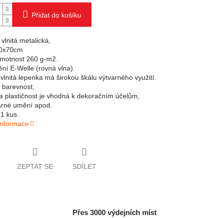
Přidat do košíku
vlnitá metalická,
50x70cm
motnost 260 g-m2.
ění E-Welle (rovná vlna).
vlnitá lepenka má širokou škálu výtvarného využití.
 barevnost,
a plastičnost je vhodná k dekoračním účelům,
arné umění apod.
1 kus.
 informace
ZEPTAT SE
SDÍLET
Přes 3000 výdejních míst