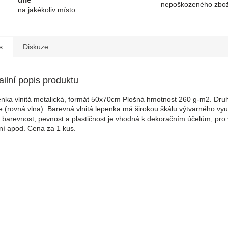
nepoškozeného zbož
na jakékoliv místo
s
Diskuze
ailní popis produktu
nka vlnitá metalická, formát 50x70cm Plošná hmotnost 260 g-m2. Druh
e (rovná vlna). Barevná vlnitá lepenka má širokou škálu výtvarného využ
 barevnost, pevnost a plastičnost je vhodná k dekoračním účelům, pro
í apod. Cena za 1 kus.