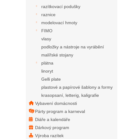
razítkovací podušky
raznice
modelovací hmoty
FIMO
vlasy
podložky a nástroje na vyrábění
malířské stojany
plátna
linoryt
Gelli plate
plastové a papírové šablony a formy
krasopsaní, letterig, kaligrafie
Vybavení domácnosti
Párty program a karneval
Diáře a kalendáře
Dárkový program
Výroba razítek