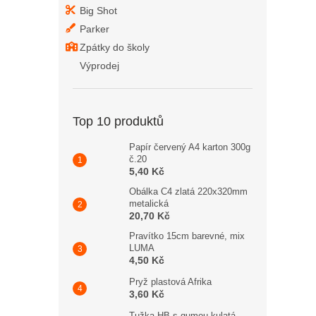
Big Shot
Parker
Zpátky do školy
Výprodej
Top 10 produktů
Papír červený A4 karton 300g
č.20
5,40 Kč
Obálka C4 zlatá 220x320mm
metalická
20,70 Kč
Pravítko 15cm barevné, mix
LUMA
4,50 Kč
Pryž plastová Afrika
3,60 Kč
Tužka HB s gumou kulatá