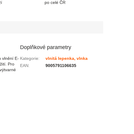
í
po celé ČR
Doplňkové parametry
 vlnění E-
Kategorie
:
vlnitá lepenka, vlnka
ití. Pro
EAN
:
9005791106635
 výtvarné