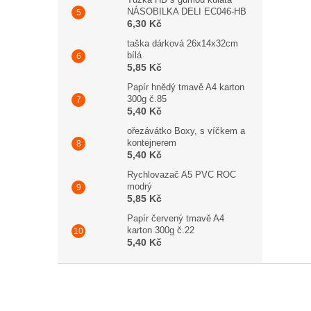
NÁSOBILKA DELI EC046-HB
6,30 Kč
taška dárková 26x14x32cm
bílá
5,85 Kč
Papír hnědý tmavě A4 karton
300g č.85
5,40 Kč
ořezávátko Boxy, s víčkem a
kontejnerem
5,40 Kč
Rychlovazač A5 PVC ROC
modrý
5,85 Kč
Papír červený tmavě A4
karton 300g č.22
5,40 Kč
Zápatí