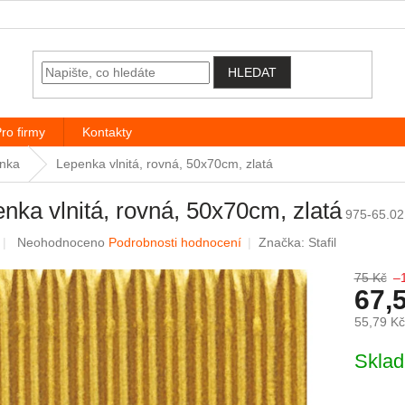
HLEDAT
ro firmy
Kontakty
lnka
Lepenka vlnitá, rovná, 50x70cm, zlatá
nka vlnitá, rovná, 50x70cm, zlatá
975-65.02
Průměrné hodnocení produktu je 0,0 z 5 hvězdiček.
Neohodnoceno
Podrobnosti hodnocení
Značka:
Stafil
75 Kč
–
67,
55,79 K
Měrná c
Skla