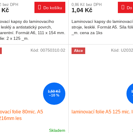
Kč bez DPH
0,86 Kč bez DPH
Do košíku
Do 
 Kč
1,04 Kč
ovací kapsy do laminovacího
Laminovací kapsy do laminovac
, lesklý a antistatický povrch,
stroje, lesklé. Formát A5. Síla fól
arentní. Formát A6, 111 x 154 mm.
_m. cena za 1ks
ólie: 2 x 125 _m.
Kód:
00750310.02
Kód:
U2032
Akce
1,50 Kč
–10 %
ovací folie 80mic. A5
laminovací folie A5 125 mic. 
216mm les
Skladem