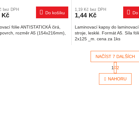
Kč bez DPH
1,19 Kč bez DPH
Do košíku
Do 
 Kč
1,44 Kč
ovací fólie ANTISTATICKÁ čirá,
Laminovací kapsy do laminovac
ý povrch, rozměr A5 (154x216mm),
stroje, lesklé. Formát A5. Síla fól
2x125 _m. cena za 1ks
NAČÍST 7 DALŠÍCH
Stránkován
1
2
Ovládací 
NAHORU