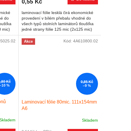
0,55 Kč
omické
laminovací fólie lesklá čirá ekonomické
né do
provedení v bílém přebalu vhodné do
loušťka
všech typů stolních laminátorů tloušťka
0 mic)
jedné strany fólie 125 mic (2x125 mic)
rozměr 80x111 mm cena...
5025.02
Kód:
4A610800.02
Akce
0,80 Kč
0,85 Kč
–10 %
–9 %
onů
Laminovací fólie 80mic. 111x154mm
A6
Skladem
Skladem