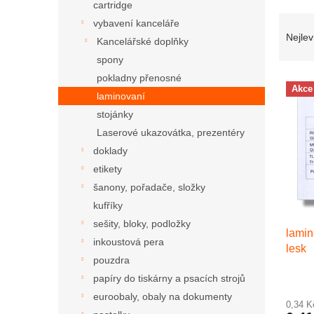
cartridge
Řazen
vybavení kanceláře
Nejlev
Kancelářské doplňky
spony
pokladny přenosné
Výpis
Akce
laminovaní
stojánky
Laserové ukazovátka, prezentéry
doklady
etikety
šanony, pořadače, složky
kufříky
sešity, bloky, podložky
lamin
inkoustová pera
lesk
pouzdra
papíry do tiskárny a psacích strojů
euroobaly, obaly na dokumenty
0,34 