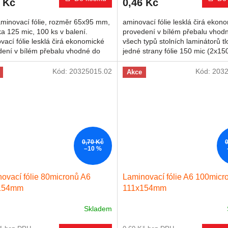
 Kč
0,46 Kč
aminovací fólie, rozměr 65x95 mm,
aminovací fólie lesklá čirá ekon
ka 125 mic, 100 ks v balení.
provedení v bílém přebalu vhod
vací fólie lesklá čirá ekonomické
všech typů stolních laminátorů t
dení v bílém přebalu vhodné do
jedné strany fólie 150 mic (2x15
typů stolních...
rozměr 54x86 mm
Kód:
20325015.02
Kód:
2032
Akce
0,70 Kč
–10 %
ovací fólie 80micronů A6
Laminovací fólie A6 100micr
154mm
111x154mm
Skladem