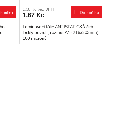
1,38 Kč bez DPH
košíku
Do košíku
1,67 Kč
ího
Laminovací fólie ANTISTATICKÁ čirá,
ie:
lesklý povrch, rozměr A4 (216x303mm),
100 micronů
í
prvky výpisu