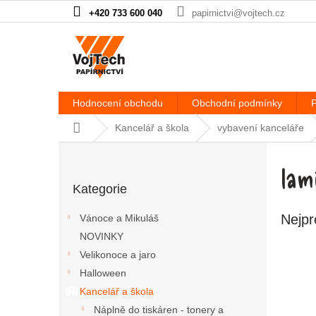
Přejít na obsah
+420 733 600 040
papirnictvi@vojtech.cz
Hodnocení obchodu
Obchodní podmínky
P
Domů
Kancelář a škola
vybavení kanceláře
Postranní panel
lam
Přeskočit kategorie
Kategorie
Nejpr
Vánoce a Mikuláš
NOVINKY
Velikonoce a jaro
Halloween
Kancelář a škola
Náplně do tiskáren - tonery a