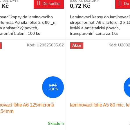
Kč bez DPH
0,60 Kč bez DPH
Do košíku
Do 
 Kč
0,72 Kč
ovací kapsy do laminovacího
Laminovací kapsy do laminovac
. formát: A6 síla fólie: 2 x 80 _m
stroje. formát: A6 síla fólie: 2 x
 a antistatický povrch,
lesklý a antistatický povrch,
arentní balení: 100 ks
transparentní cena za 1ks
Kód:
U20325035.02
Kód:
U2032
Akce
1 Kč
–10 %
ovací fólie A6 125micronů
laminovací folie A5 80 mic. l
154mm
Skladem