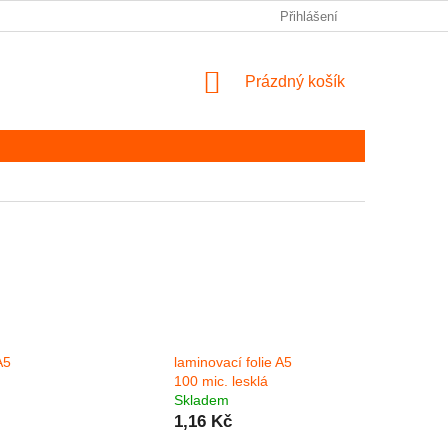
Přihlášení
NÁKUPNÍ KOŠÍK
Prázdný košík
A5
laminovací folie A5
100 mic. lesklá
Skladem
1,16 Kč