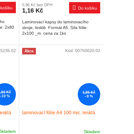
0,96 Kč bez DPH
košíku
Do košíku
1,16 Kč
ího
Laminovací kapsy do laminovacího
ie: 2x80
stroje, lesklé. Formát A5. Síla fólie:
2x100 _m. cena za 1ks
5235.02
Kód:
00750020.02
Akce
1,60 Kč
1,85 Kč
–10 %
–9 %
lesklá
laminovací fólie A4 100 mic. lesklá
Skladem
Skladem