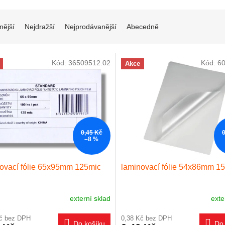
í produktů
nější
Nejdražší
Nejprodávanější
Abecedně
 produktů
Kód:
36509512.02
Kód:
6
Akce
0,45 Kč
–8 %
ovací fólie 65x95mm 125mic
laminovací fólie 54x86mm 1
externí sklad
exte
Kč bez DPH
0,38 Kč bez DPH
Do košíku
Do 