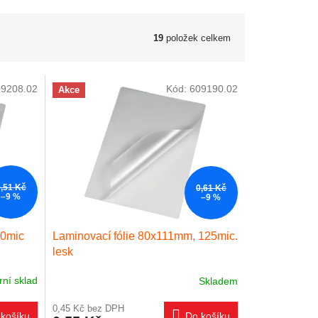
19
položek celkem
09208.02
Kód:
609190.02
Akce
0,51 Kč
0,61 Kč
–9 %
–9 %
50mic
Laminovací fólie 80x111mm, 125mic.
lesk
rní sklad
Skladem
0,45 Kč bez DPH
košíku
Do košíku