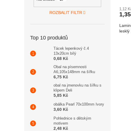
1,12 
ROZBALIT FILTR
1,35
Lamin
leskl
Top 10 produktů
Tácek lepenkový č.4
13x20cm bílý
0,68 Kč
Obal na písemnosti
A6,105x148mm na šířku
6,75 Kč
obal na jmenovku na šířku s
klipem Deli
5,85 Kč
obálka Pearl 70x100mm Ivory
3,60 Kč
Pohlednice s dětským
motivem
2,48 Kč