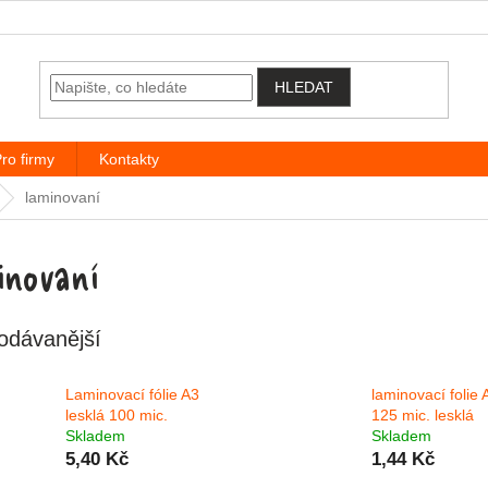
HLEDAT
ro firmy
Kontakty
laminovaní
inovaní
odávanější
Laminovací fólie A3
laminovací folie 
lesklá 100 mic.
125 mic. lesklá
Skladem
Skladem
5,40 Kč
1,44 Kč