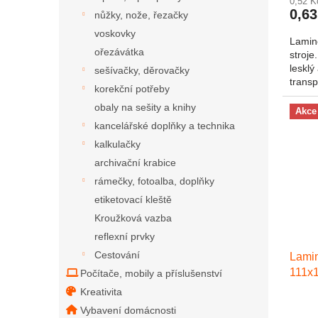
0,52 
0,63
nůžky, nože, řezačky
voskovky
Lamin
ořezávátka
stroje
lesklý
sešívačky, děrovačky
transp
korekční potřeby
obaly na sešity a knihy
Akce
kancelářské doplňky a technika
kalkulačky
archivační krabice
rámečky, fotoalba, doplňky
etiketovací kleště
Kroužková vazba
reflexní prvky
Cestování
Lamin
111x
Počítače, mobily a příslušenství
Kreativita
Vybavení domácnosti