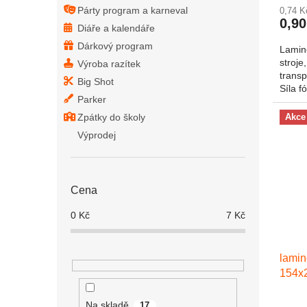
Párty program a karneval
0,74 
0,90
Diáře a kalendáře
Dárkový program
Lamin
stroje
Výroba razítek
transp
Big Shot
Síla f
Parker
Zpátky do školy
Akce
Výprodej
Cena
0
Kč
7
Kč
lamin
154x
Na skladě
17