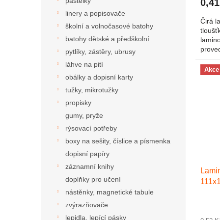
pastelky
0,41
linery a popisovače
Čirá l
školní a volnočasové batohy
tloušť
batohy dětské a předškolní
lamino
prove
pytlíky, zástěry, ubrusy
všech 
láhve na pití
Akce
obálky a dopisní karty
tužky, mikrotužky
propisky
gumy, pryže
rýsovací potřeby
boxy na sešity, číslice a písmenka
dopisní papíry
záznamní knihy
Lamin
doplňky pro učení
111x
nástěnky, magnetické tabule
zvýrazňovače
lepidla, lepící pásky