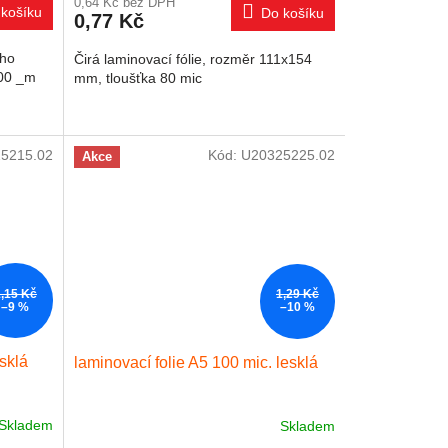
0,64 Kč bez DPH
košíku
Do košíku
0,77 Kč
ího
Čirá laminovací fólie, rozměr 111x154
 100 _m
mm, tloušťka 80 mic
5215.02
Kód:
U20325225.02
Akce
1,15 Kč
1,29 Kč
–9 %
–10 %
esklá
laminovací folie A5 100 mic. lesklá
Skladem
Skladem