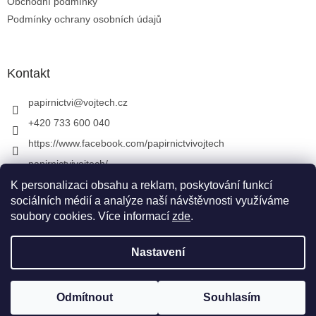
Obchodní podmínky
Podmínky ochrany osobních údajů
Kontakt
papirnictvi
@
vojtech.cz
+420 733 600 040
https://www.facebook.com/papirnictvivojtech
papirnictvivojtech/
+420 733 600 040
K personalizaci obsahu a reklam, poskytování funkcí
sociálních médií a analýze naší návštěvnosti využíváme
soubory cookies. Více informací
zde
.
Vytvořil Shoptet
&
Nastavení
Copyright 2026
Papírnictví VojTech
. Všechna práva
Odmítnout
Souhlasím
vyhrazena.
Upravit nastavení cookies