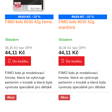
49,01 Kč
–10 %
49,01 Kč
–10 %
FIMO kids 8030 42g černá
FIMO kids 8030 42g
oranžová
Skladem
Skladem
36,45 Kč bez DPH
36,45 Kč bez DPH
44,11 Kč
44,11 Kč
Do košíku
Do košíku
FIMO kids je modelovací
FIMO kids je modelovací
hmota, která se vytvrzuje
hmota, která se vytvrzuje
pečením v troubě a která byla
pečením v troubě a která byla
vyvinuta speciálně pro dětské
vyvinuta speciálně pro dětské
ruce. Široký výběr produktů
ruce. Široký výběr produktů
uspokojí všechny potřeby a
uspokojí všechny potřeby a
Akce
Akce
úrovně...
úrovně...