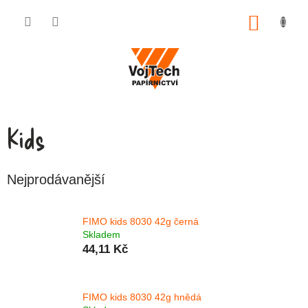
Přejít na obsah
NÁKUP
Kids
Nejprodávanější
FIMO kids 8030 42g černá
Skladem
44,11 Kč
FIMO kids 8030 42g hnědá