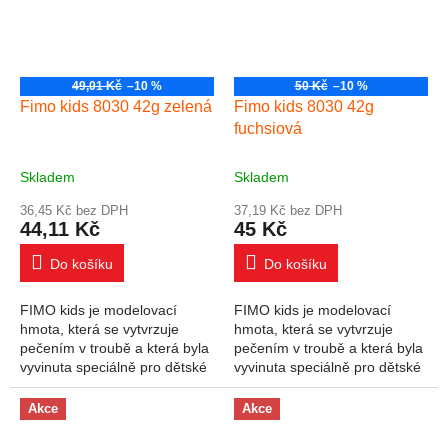
49,01 Kč
–10 %
50 Kč
–10 %
Fimo kids 8030 42g zelená
Fimo kids 8030 42g
fuchsiová
Skladem
Skladem
36,45 Kč bez DPH
37,19 Kč bez DPH
44,11 Kč
45 Kč
Do košíku
Do košíku
FIMO kids je modelovací
FIMO kids je modelovací
hmota, která se vytvrzuje
hmota, která se vytvrzuje
pečením v troubě a která byla
pečením v troubě a která byla
vyvinuta speciálně pro dětské
vyvinuta speciálně pro dětské
ruce. Široký výběr produktů
ruce. Široký výběr produktů
uspokojí všechny potřeby a
uspokojí všechny potřeby a
Akce
Akce
úrovně...
úrovně...