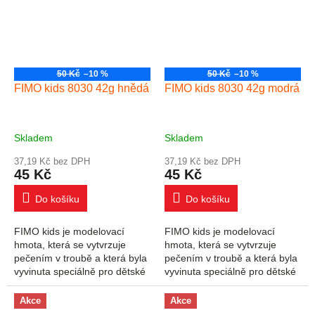
50 Kč
–10 %
50 Kč
–10 %
FIMO kids 8030 42g hnědá
FIMO kids 8030 42g modrá
Skladem
Skladem
37,19 Kč bez DPH
37,19 Kč bez DPH
45 Kč
45 Kč
Do košíku
Do košíku
FIMO kids je modelovací
FIMO kids je modelovací
hmota, která se vytvrzuje
hmota, která se vytvrzuje
pečením v troubě a která byla
pečením v troubě a která byla
vyvinuta speciálně pro dětské
vyvinuta speciálně pro dětské
ruce. Široký výběr produktů
ruce. Široký výběr produktů
uspokojí všechny potřeby a
uspokojí všechny potřeby a
Akce
Akce
úrovně...
úrovně...