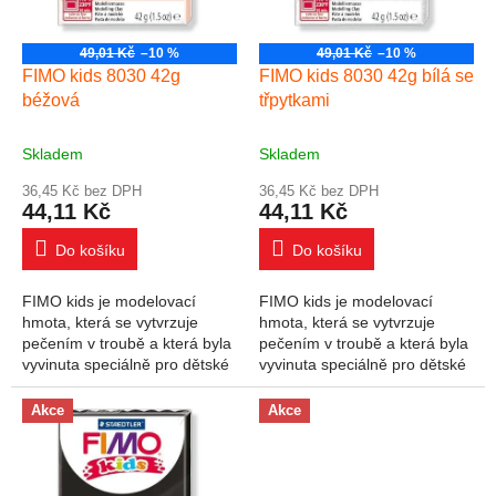
49,01 Kč
–10 %
49,01 Kč
–10 %
FIMO kids 8030 42g
FIMO kids 8030 42g bílá se
béžová
třpytkami
Skladem
Skladem
36,45 Kč bez DPH
36,45 Kč bez DPH
44,11 Kč
44,11 Kč
Do košíku
Do košíku
FIMO kids je modelovací
FIMO kids je modelovací
hmota, která se vytvrzuje
hmota, která se vytvrzuje
pečením v troubě a která byla
pečením v troubě a která byla
vyvinuta speciálně pro dětské
vyvinuta speciálně pro dětské
ruce. Široký výběr produktů
ruce. Široký výběr produktů
uspokojí všechny potřeby a
uspokojí všechny potřeby a
Akce
Akce
úrovně...
úrovně...