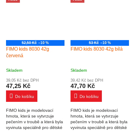
úrovně...
úrovně...
52,50 Kč
–10 %
53 Kč
–10 %
FIMO kids 8030 42g
FIMO kids 8030 42g bílá
červená
Skladem
Skladem
39,05 Kč bez DPH
39,42 Kč bez DPH
47,25 Kč
47,70 Kč
Do košíku
Do košíku
FIMO kids je modelovací
FIMO kids je modelovací
hmota, která se vytvrzuje
hmota, která se vytvrzuje
pečením v troubě a která byla
pečením v troubě a která byla
vyvinuta speciálně pro dětské
vyvinuta speciálně pro dětské
ruce. Široký výběr produktů
ruce. Široký výběr produktů