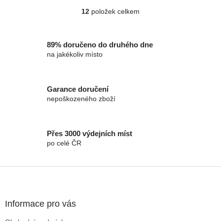
uspokojí všechny potřeby a
uspokojí všechny potřeby a
12
položek celkem
Ovládací prvky výpisu
úrovně...
úrovně...
89% doručeno do druhého dne
na jakékoliv místo
Garance doručení
nepoškozeného zboží
Přes 3000 výdejních míst
po celé ČR
Zápatí
Informace pro vás