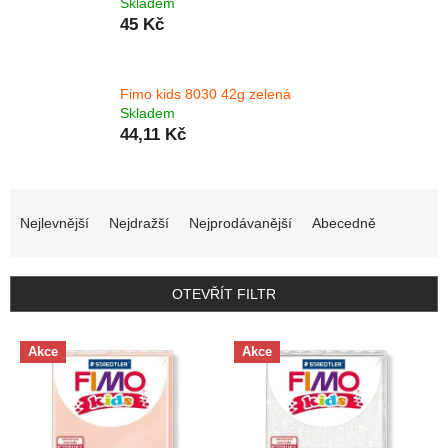
Skladem
45 Kč
Fimo kids 8030 42g zelená
Skladem
44,11 Kč
Řazení produktů
Nejlevnější
Nejdražší
Nejprodávanější
Abecedně
OTEVŘÍT FILTR
Výpis produktů
Akce
Akce