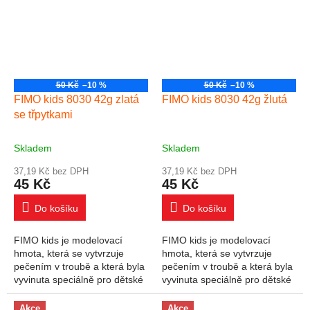
50 Kč
–10 %
50 Kč
–10 %
FIMO kids 8030 42g zlatá
FIMO kids 8030 42g žlutá
se třpytkami
Skladem
Skladem
37,19 Kč bez DPH
37,19 Kč bez DPH
45 Kč
45 Kč
Do košíku
Do košíku
FIMO kids je modelovací
FIMO kids je modelovací
hmota, která se vytvrzuje
hmota, která se vytvrzuje
pečením v troubě a která byla
pečením v troubě a která byla
vyvinuta speciálně pro dětské
vyvinuta speciálně pro dětské
ruce. Široký výběr produktů
ruce. Široký výběr produktů
uspokojí všechny potřeby a
uspokojí všechny potřeby a
Akce
Akce