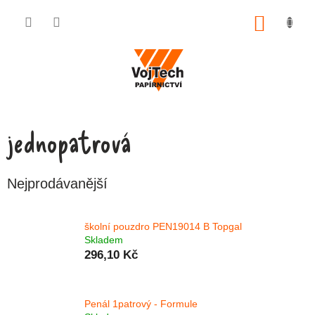
Přejít na obsah
NÁKUP
jednopatrová
Nejprodávanější
školní pouzdro PEN19014 B Topgal
Skladem
296,10 Kč
Penál 1patrový - Formule