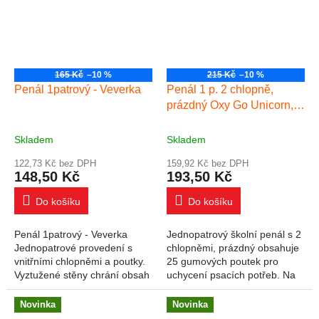
165 Kč
–10 %
215 Kč
–10 %
Penál 1patrový - Veverka
Penál 1 p. 2 chlopně,
prázdný Oxy Go Unicorn,
jednorožec
Skladem
Skladem
122,73 Kč bez DPH
159,92 Kč bez DPH
148,50 Kč
193,50 Kč
Do košíku
Do košíku
Penál 1patrový - Veverka
Jednopatrový školní penál s 2
Jednopatrové provedení s
chlopněmi, prázdný obsahuje
vnitřními chlopněmi a poutky.
25 gumových poutek pro
Vyztužené stěny chrání obsah
uchycení psacích potřeb. Na
penálu. Vyroben ze zdravotně
vnitřních chlopních jsou
nezávadného a
průhledné fólie pro rozvrh
Novinka
Novinka
omyvatelného...
hodin.