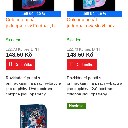
165 Kč
–10 %
165 Kč
–10 %
Colorino penál
Colorino penál
jednopatrový Football, bez
jednopatrový Motýl, bez
vybavení, PES
vybavení, PES
Skladem
Skladem
122,73 Kč bez DPH
122,73 Kč bez DPH
148,50 Kč
148,50 Kč
Do košíku
Do košíku
Rozkládací penál s
Rozkládací penál s
přihrádkami na psací výbavu a
přihrádkami na psací výbavu a
jiné doplňky. Dvě postranní
jiné doplňky. Dvě postranní
chlopně jsou opatřeny
chlopně jsou opatřeny
transparentní kapsou, chránící
transparentní kapsou, chránící
obsah penálu. Odolný kovový
obsah penálu. Odolný kovový
Novinka
zip je sladěný s...
zip je sladěný s...