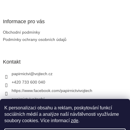
Zápatí
Informace pro vás
Obchodní podmínky
Podmínky ochrany osobních údajů
Kontakt
papirnictvi
@
vojtech.cz
+420 733 600 040
https://www.facebook.com/papirnictvivojtech
papirnictvivojtech/
+420 733 600 040
K personalizaci obsahu a reklam, poskytování funkcí
sociálních médií a analýze naší návštěvnosti využíváme
soubory cookies. Více informací
zde
.