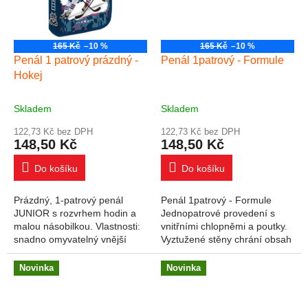
165 Kč
–10 %
165 Kč
–10 %
Penál 1 patrový prázdný -
Penál 1patrový - Formule
Hokej
Skladem
Skladem
122,73 Kč bez DPH
122,73 Kč bez DPH
148,50 Kč
148,50 Kč
Do košíku
Do košíku
Prázdný, 1-patrový penál
Penál 1patrový - Formule
JUNIOR s rozvrhem hodin a
Jednopatrové provedení s
malou násobilkou. Vlastnosti:
vnitřními chlopněmi a poutky.
snadno omyvatelný vnější
Vyztužené stěny chrání obsah
povrch zesílené prošívané
penálu. Vyroben ze zdravotně
stěny uvnitř penálu 2
nezávadného a
Novinka
Novinka
vyklápěcí chlopně...
omyvatelného...