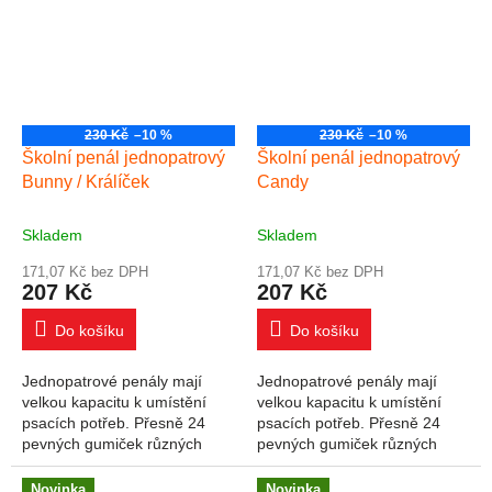
230 Kč
–10 %
230 Kč
–10 %
Školní penál jednopatrový
Školní penál jednopatrový
Bunny / Králíček
Candy
Skladem
Skladem
171,07 Kč bez DPH
171,07 Kč bez DPH
207 Kč
207 Kč
Do košíku
Do košíku
Jednopatrové penály mají
Jednopatrové penály mají
velkou kapacitu k umístění
velkou kapacitu k umístění
psacích potřeb. Přesně 24
psacích potřeb. Přesně 24
pevných gumiček různých
pevných gumiček různých
velikostí slouží k pohodlnému
velikostí slouží k pohodlnému
uložení pastelek, psacího
uložení pastelek, psacího
Novinka
Novinka