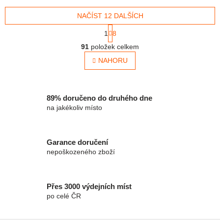
uložení pastelek, psacího
uložení pastelek, psacího
pera, tužek,...
NAČÍST 12 DALŠÍCH
pera, tužek,...
Stránkování
1
8
Ovládací prvky výpisu
91
položek celkem
NAHORU
89% doručeno do druhého dne
na jakékoliv místo
Garance doručení
nepoškozeného zboží
Přes 3000 výdejních míst
po celé ČR