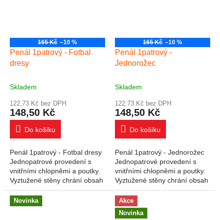
165 Kč
–10 %
165 Kč
–10 %
Penál 1patrový - Fotbal
Penál 1patrový -
dresy
Jednorožec
Skladem
Skladem
122,73 Kč bez DPH
122,73 Kč bez DPH
148,50 Kč
148,50 Kč
Do košíku
Do košíku
Penál 1patrový - Fotbal dresy
Penál 1patrový - Jednorožec
Jednopatrové provedení s
Jednopatrové provedení s
vnitřními chlopněmi a poutky.
vnitřními chlopněmi a poutky.
Vyztužené stěny chrání obsah
Vyztužené stěny chrání obsah
penálu. Vyroben ze zdravotně
penálu. Vyroben ze zdravotně
nezávadného a
nezávadného a
Novinka
Akce
omyvatelného...
omyvatelného...
Novinka