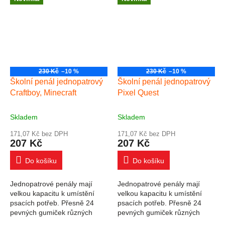
pera, tužek,...
pera, tužek,...
230 Kč
–10 %
230 Kč
–10 %
Školní penál jednopatrový
Školní penál jednopatrový
Craftboy, Minecraft
Pixel Quest
Skladem
Skladem
171,07 Kč bez DPH
171,07 Kč bez DPH
207 Kč
207 Kč
Do košíku
Do košíku
Jednopatrové penály mají
Jednopatrové penály mají
velkou kapacitu k umístění
velkou kapacitu k umístění
psacích potřeb. Přesně 24
psacích potřeb. Přesně 24
pevných gumiček různých
pevných gumiček různých
velikostí slouží k pohodlnému
velikostí slouží k pohodlnému