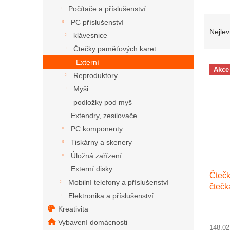
Počítače a příslušenství
Řazen
PC příslušenství
Nejlev
klávesnice
Čtečky paměťových karet
Externí
Výpis
Akce
Reproduktory
Myši
podložky pod myš
Extendry, zesilovače
PC komponenty
Tiskárny a skenery
Úložná zařízení
Externí disky
Čteč
Mobilní telefony a příslušenství
čtečk
Elektronika a příslušenství
Kreativita
Vybavení domácnosti
148,0