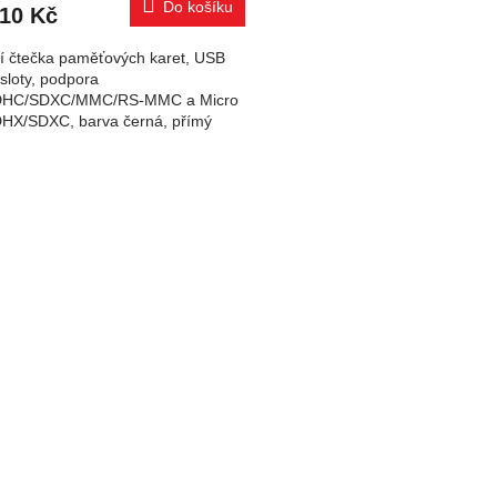
Do košíku
,10 Kč
ní čtečka paměťových karet, USB
 sloty, podpora
DHC/SDXC/MMC/RS-MMC a Micro
HX/SDXC, barva černá, přímý
tor (bez kabelu) Gembird UHB-
 čtečka...
Ovládací 