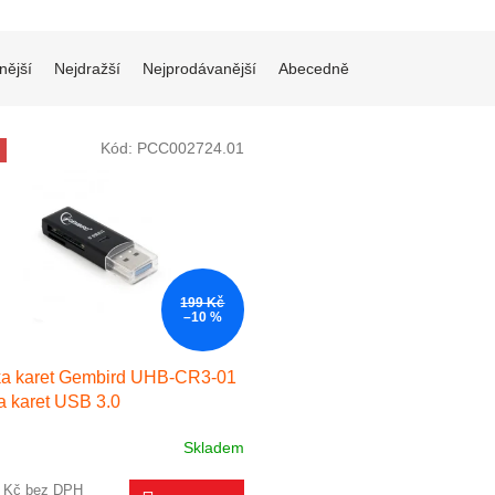
í produktů
nější
Nejdražší
Nejprodávanější
Abecedně
 produktů
Kód:
PCC002724.01
199 Kč
–10 %
ka karet Gembird UHB-CR3-01
a karet USB 3.0
Skladem
2 Kč bez DPH