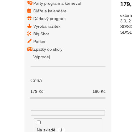
Párty program a karneval
179
Diáře a kalendáře
exter
Dárkový program
3.0, 2
Výroba razítek
SD/S
SD/SD
Big Shot
konek
Parker
CR3-01
Zpátky do školy
Výprodej
Cena
179
Kč
180
Kč
Na skladě
1