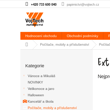
Přejít na obsah
+420 733 600 040
papirnictvi@vojtech.cz
Hodnocení obchodu
Obchodní podmínky
P
Domů
Počítače, mobily a příslušenství
Počítač
Postranní panel
Ext
Přeskočit kategorie
Kategorie
Nejpr
Vánoce a Mikuláš
NOVINKY
Velikonoce a jaro
Halloween
Kancelář a škola
Počítače, mobily a příslušenství