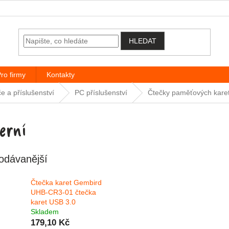
HLEDAT
ro firmy
Kontakty
e a příslušenství
PC příslušenství
Čtečky paměťových kare
erní
odávanější
Čtečka karet Gembird
UHB-CR3-01 čtečka
karet USB 3.0
Skladem
179,10 Kč