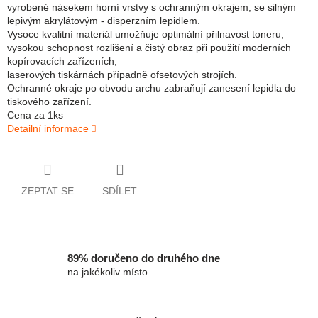
vyrobené násekem horní vrstvy s ochranným okrajem, se silným
lepivým akrylátovým - disperzním lepidlem.
Vysoce kvalitní materiál umožňuje optimální přilnavost toneru,
vysokou schopnost rozlišení a čistý obraz při použití moderních
kopírovacích zařízeních,
laserových tiskárnách případně ofsetových strojích.
Ochranné okraje po obvodu archu zabraňují zanesení lepidla do
tiskového zařízení.
Cena za 1ks
Detailní informace
ZEPTAT SE
SDÍLET
89% doručeno do druhého dne
na jakékoliv místo