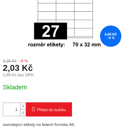
2,25 Kč
–9 %
2,25 Kč
–9 %
2,03 Kč
1,68 Kč bez DPH
Měrná cena:
Skladem
Přidat do košíku
samolepící etikety na listech formátu A4,