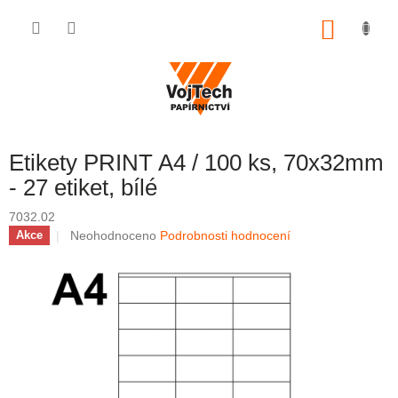
Přejít na obsah
NÁKUP
Etikety PRINT A4 / 100 ks, 70x32mm
- 27 etiket, bílé
7032.02
Průměrné hodnocení produktu je 0,0 z 5 hvězdiček.
Neohodnoceno
Podrobnosti hodnocení
Akce