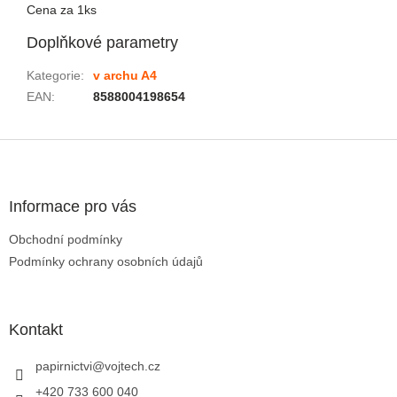
Cena za 1ks
Doplňkové parametry
Kategorie
:
v archu A4
EAN
:
8588004198654
Zápatí
Informace pro vás
Obchodní podmínky
Podmínky ochrany osobních údajů
Kontakt
papirnictvi
@
vojtech.cz
+420 733 600 040