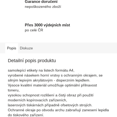
Garance doručení
nepoškozeného zboží
Přes 3000 výdejních míst
po celé ČR
Popis
Diskuze
Detailní popis produktu
samolepící etikety na listech formátu A4,
vyrobené násekem horní vrstvy s ochranným okrajem, se
silným lepivým akrylátovým - disperzním lepidlem.
Vysoce kvalitní materiál umožňuje optimální přilnavost
toneru,
vysokou schopnost rozlišení a čistý obraz při použití
moderních kopírovacích zařízeních,
laserových tiskárnách případně ofsetových strojích.
Ochranné okraje po obvodu archu zabraňují zanesení lepidla
do tiskového zařízení.