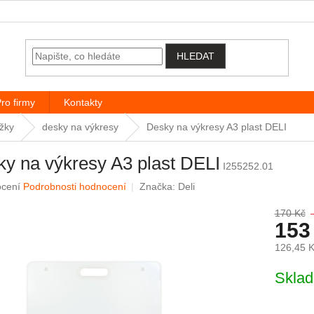
HLEDAT
ro firmy
Kontakty
žky
desky na výkresy
Desky na výkresy A3 plast DELI
y na výkresy A3 plast DELI
I255252.01
é hodnocení produktu je 5,0 z 5 hvězdiček.
ocení
Podrobnosti hodnocení
Značka:
Deli
170 Kč
153
126,45 
Měrná c
Skla