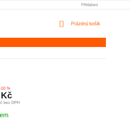
Přihlášení
NÁKUPNÍ KOŠÍK
Prázdný košík
–10 %
 Kč
Kč bez DPH
ena:
dem