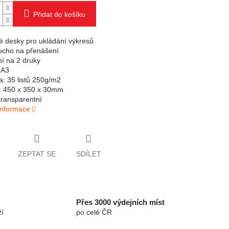
Přidat do košíku
vé desky pro ukládání výkresů
ucho na přenášení
ní na 2 druky
 A3
a: 35 listů 250g/m2
: 450 x 350 x 30mm
transparentní
 informace
ZEPTAT SE
SDÍLET
Přes 3000 výdejních míst
í
po celé ČR