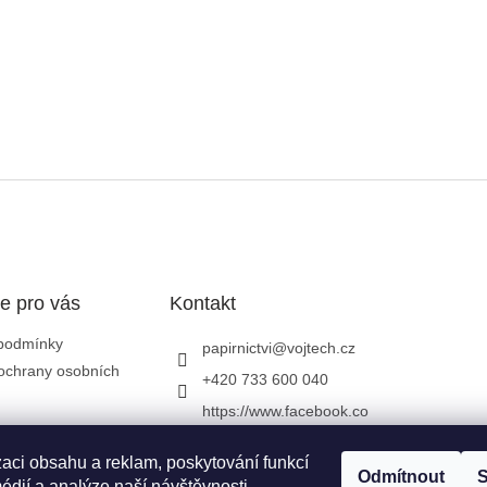
e pro vás
Kontakt
podmínky
papirnictvi
@
vojtech.cz
ochrany osobních
+420 733 600 040
https://www.facebook.co
m/papirnictvivojtech
zaci obsahu a reklam, poskytování funkcí
papirnictvivojtech/
Odmítnout
S
édií a analýze naší návštěvnosti