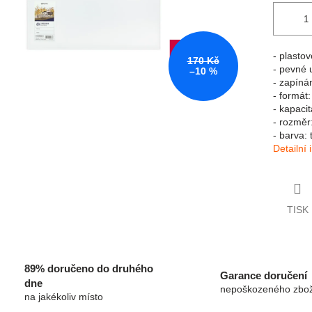
- plasto
170 Kč
- pevné 
–10 %
- zapíná
- formát:
- kapacit
- rozměr
- barva: 
Detailní
TISK
89% doručeno do druhého
Garance doručení
dne
nepoškozeného zbož
na jakékoliv místo