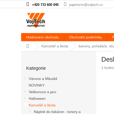
Přejít na obsah
+420 733 600 040
papirnictvi@vojtech.cz
Hodnocení obchodu
Obchodní podmínky
P
Domů
Kancelář a škola
šanony, pořadače, slo
Postranní panel
Desk
Přeskočit kategorie
Průměrn
Kategorie
1 hodn
Vánoce a Mikuláš
NOVINKY
Velikonoce a jaro
Halloween
Kancelář a škola
Náplně do tiskáren - tonery a