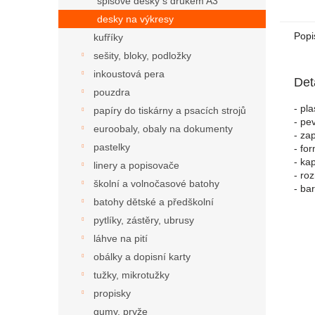
spisové desky s drukem A3
desky na výkresy
Popi
kufříky
sešity, bloky, podložky
inkoustová pera
Det
pouzdra
- pl
papíry do tiskárny a psacích strojů
- pe
euroobaly, obaly na dokumenty
- za
pastelky
- fo
- ka
linery a popisovače
- ro
školní a volnočasové batohy
- ba
batohy dětské a předškolní
pytlíky, zástěry, ubrusy
láhve na pití
obálky a dopisní karty
tužky, mikrotužky
propisky
gumy, pryže