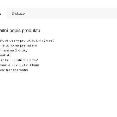
s
Diskuze
ailní popis produktu
astové desky pro ukládání výkresů
vné ucho na přenášení
pínání na 2 druky
rmát: A3
pacita: 35 listů 250g/m2
změr: 450 x 350 x 30mm
rva: transparentní