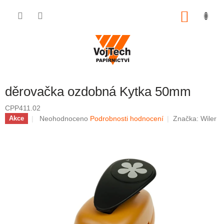
Přejít na obsah
NÁKUP
děrovačka ozdobná Kytka 50mm
CPP411.02
Průměrné hodnocení produktu je 0,0 z 5 hvězdiček.
Neohodnoceno
Podrobnosti hodnocení
Značka:
Wiler
Akce