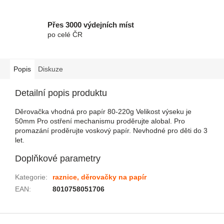
Přes 3000 výdejních míst
po celé ČR
Popis
Diskuze
Detailní popis produktu
Děrovačka vhodná pro papír 80-220g Velikost výseku je
50mm Pro ostření mechanismu proděrujte alobal. Pro
promazání proděrujte voskový papír. Nevhodné pro děti do 3
let.
Doplňkové parametry
Kategorie
:
raznice, děrovačky na papír
EAN
:
8010758051706
Zápatí