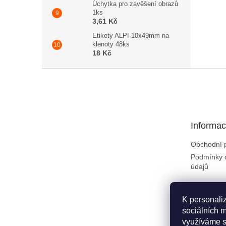
Úchytka pro zavěšení obrazů
1ks
3,61 Kč
Etikety ALPI 10x49mm na
klenoty 48ks
18 Kč
Zápatí
Informac
Obchodní 
Podmínky 
údajů
K personali
sociálních m
využíváme s