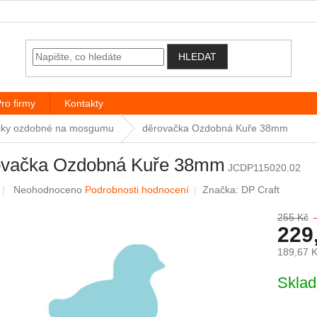
HLEDAT
ro firmy
Kontakty
ačky ozdobné na mosgumu
děrovačka Ozdobná Kuře 38mm
ovačka Ozdobná Kuře 38mm
JCDP115020.02
Průměrné hodnocení produktu je 0,0 z 5 hvězdiček.
Neohodnoceno
Podrobnosti hodnocení
Značka:
DP Craft
255 Kč
229
189,67 
Měrná c
Skla