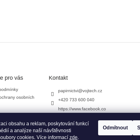
e pro vás
Kontakt
podmínky
papirnictvi
@
vojtech.cz
ochrany osobních
+420 733 600 040
https://www.facebook.co
m/papirnictvivojtech
zaci obsahu a reklam, poskytování funkcí
papirnictvivojtech/
Odmítnout
S
édií a analýze naší návštěvnosti
+420 733 600 040
oubory cookies. Více informací
zde
.