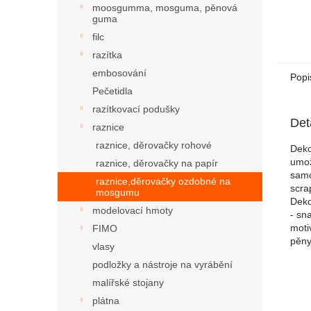
moosgumma, mosguma, pěnová
guma
filc
razítka
embosování
Popi
Pečetidla
razítkovací podušky
Det
raznice
raznice, děrovačky rohové
Deko
umož
raznice, děrovačky na papír
samo
raznice,děrovačky ozdobné na
scra
mosgumu
Deko
modelovací hmoty
- sn
moti
FIMO
pěny
vlasy
podložky a nástroje na vyrábění
malířské stojany
plátna