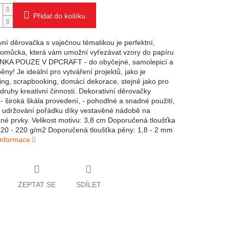
Přidat do košíku
vní děrovačka s vaječnou tématikou je perfektní,
 pomůcka, která vám umožní vyřezávat vzory do papíru
INKA POUZE V DPCRAFT - do obyčejné, samolepicí a
pěny! Je ideální pro vytváření projektů, jako je
ng, scrapbooking, domácí dekorace, stejně jako pro
druhy kreativní činnosti. Dekorativní děrovačky
 - široká škála provedení, - pohodlné a snadné použití,
 udržování pořádku díky vestavěné nádobě na
né prvky. Velikost motivu: 3,8 cm Doporučená tloušťka
120 - 220 g/m2 Doporučená tloušťka pěny: 1,8 - 2 mm
 informace
ZEPTAT SE
SDÍLET