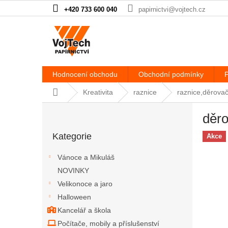
Přejít na obsah
+420 733 600 040
papirnictvi@vojtech.cz
Hodnocení obchodu
Obchodní podmínky
P
Domů
Kreativita
raznice
raznice,děrov
Postranní panel
děr
Přeskočit kategorie
Kategorie
Akce
Vánoce a Mikuláš
NOVINKY
Velikonoce a jaro
Halloween
Kancelář a škola
Počítače, mobily a příslušenství