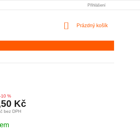
Přihlášení
NÁKUPNÍ KOŠÍK
Prázdný košík
–10 %
,50 Kč
Kč bez DPH
ena:
dem