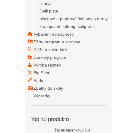
linoryt
Gelli plate
plastové a papírové šablony a formy
krasopsaní, letterig, kaligrafie
Vybavení domácnosti
Párty program a karneval
Diáře a kalendáře
Dárkový program
Výroba razítek
Big Shot
Parker
Zpátky do školy
Výprodej
Top 10 produktů
Tácek lepenkový č.4