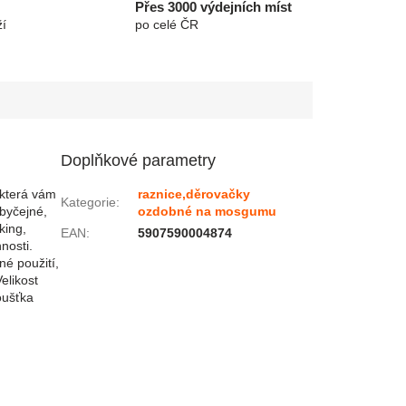
Přes 3000 výdejních míst
í
po celé ČR
Doplňkové parametry
 která vám
raznice,děrovačky
Kategorie
:
byčejné,
ozdobné na mosgumu
king,
EAN
:
5907590004874
nosti.
né použití,
elikost
oušťka