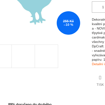
Dekorati
255 Kč
kvalitní
–10 %
a - NOV
třpytivé 
cardmaki
všechny 
DpCraft:
- snadné
vyřezáva
papíru: 
Detailní
TISK
89% doručeno do druhého