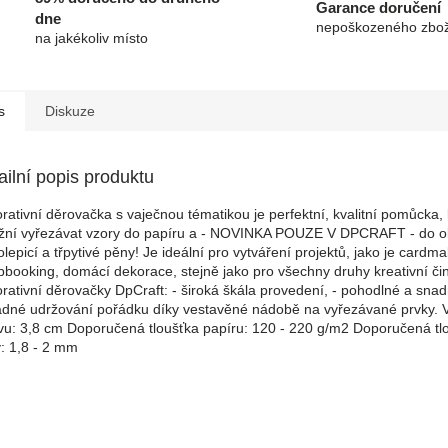
Garance doručení
dne
nepoškozeného zbož
na jakékoliv místo
s
Diskuze
ailní popis produktu
rativní děrovačka s vaječnou tématikou je perfektní, kvalitní pomůcka,
ní vyřezávat vzory do papíru a - NOVINKA POUZE V DPCRAFT - do o
lepicí a třpytivé pěny! Je ideální pro vytváření projektů, jako je cardma
pbooking, domácí dekorace, stejně jako pro všechny druhy kreativní čin
rativní děrovačky DpCraft: - široká škála provedení, - pohodlné a snad
adné udržování pořádku díky vestavěné nádobě na vyřezávané prvky. V
vu: 3,8 cm Doporučená tloušťka papíru: 120 - 220 g/m2 Doporučená tl
: 1,8 - 2 mm