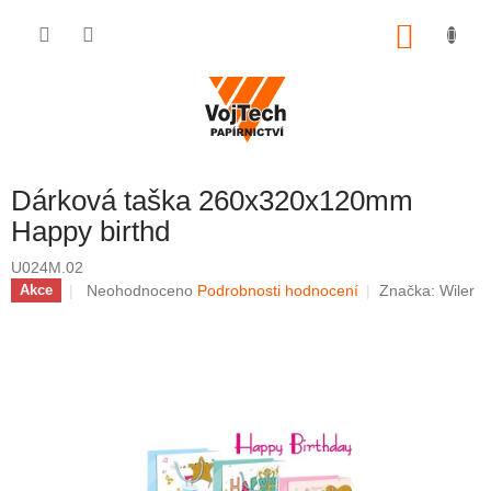
Přejít na obsah
NÁKUP
Dárková taška 260x320x120mm
Happy birthd
U024M.02
Průměrné hodnocení produktu je 0,0 z 5 hvězdiček.
Neohodnoceno
Podrobnosti hodnocení
Značka:
Wiler
Akce