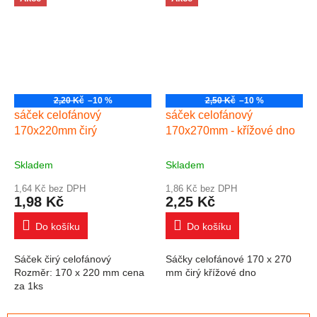
teploty,...
svařovat. Po...
2,20 Kč
–10 %
2,50 Kč
–10 %
sáček celofánový
sáček celofánový
170x220mm čirý
170x270mm - křížové dno
Skladem
Skladem
1,64 Kč bez DPH
1,86 Kč bez DPH
1,98 Kč
2,25 Kč
Do košíku
Do košíku
Sáček čirý celofánový
Sáčky celofánové 170 x 270
Rozměr: 170 x 220 mm cena
mm čirý křížové dno
za 1ks