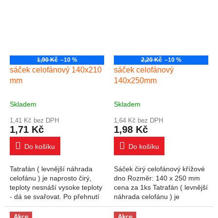
1,90 Kč
–10 %
2,20 Kč
–10 %
sáček celofánový 140x210
sáček celofánový
mm
140x250mm
Skladem
Skladem
1,41 Kč bez DPH
1,64 Kč bez DPH
1,71 Kč
1,98 Kč
Do košíku
Do košíku
Tatrafán ( levnější náhrada
Sáček čirý celofánový křížové
celofánu ) je naprosto čirý,
dno Rozměr: 140 x 250 mm
teploty nesnáší vysoke teploty
cena za 1ks Tatrafán ( levnější
- dá se svařovat. Po přehnutí
náhrada celofánu ) je
se vrací do původního tvaru.
naprosto čirý, teploty nesnáší
Celofán snáší vysoké
vysoke teploty - dá se
Akce
Akce