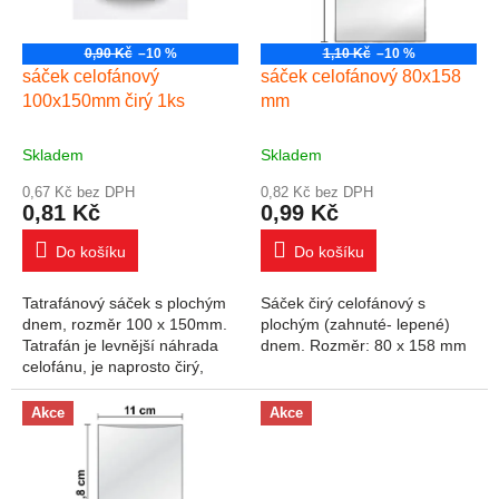
0,90 Kč
–10 %
1,10 Kč
–10 %
sáček celofánový
sáček celofánový 80x158
100x150mm čirý 1ks
mm
Skladem
Skladem
0,67 Kč bez DPH
0,82 Kč bez DPH
0,81 Kč
0,99 Kč
Do košíku
Do košíku
Tatrafánový sáček s plochým
Sáček čirý celofánový s
dnem, rozměr 100 x 150mm.
plochým (zahnuté- lepené)
Tatrafán je levnější náhrada
dnem. Rozměr: 80 x 158 mm
celofánu, je naprosto čirý,
nesnáší vysoké teploty - dá se
svařovat. Po přehnutí se
Akce
Akce
vrací...