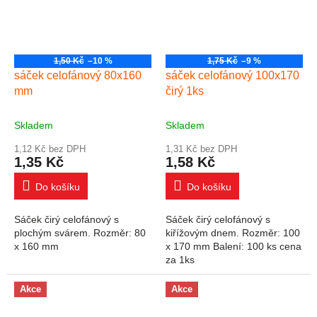
1,50 Kč
–10 %
1,75 Kč
–9 %
sáček celofánový 80x160
sáček celofánový 100x170
mm
čirý 1ks
Skladem
Skladem
1,12 Kč bez DPH
1,31 Kč bez DPH
1,35 Kč
1,58 Kč
Do košíku
Do košíku
Sáček čirý celofánový s
Sáček čirý celofánový s
plochým svárem. Rozměr: 80
kiřížovým dnem. Rozměr: 100
x 160 mm
x 170 mm Balení: 100 ks cena
za 1ks
Akce
Akce