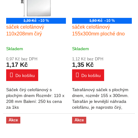
1,30 Kč
–10 %
1,50 Kč
–10 %
sáček celofánový
sáček celofánový
110x208mm čirý
155x300mm ploché dno
Skladem
Skladem
0,97 Kč bez DPH
1,12 Kč bez DPH
1,17 Kč
1,35 Kč
Do košíku
Do košíku
Sáček čirý celofánový s
Tatrafánový sáček s plochým
plochým dnem Rozměr: 110 x
dnem, rozměr 155 x 300mm.
208 mm Balení: 250 ks cena
Tatrafán je levnější náhrada
za 1ks
celofánu, je naprosto čirý,
nesnáší vysoké teploty - dá se
svařovat. Po přehnutí se vrací
Akce
Akce
do...