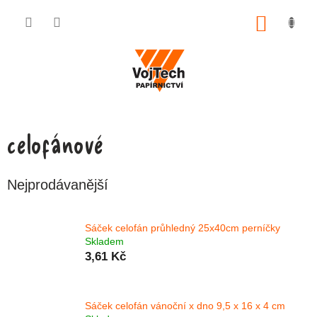
Přejít na obsah
NÁKUP
celofánové
Nejprodávanější
Sáček celofán průhledný 25x40cm perníčky
Skladem
3,61 Kč
Sáček celofán vánoční x dno 9,5 x 16 x 4 cm