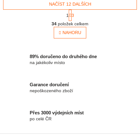
NAČÍST 12 DALŠÍCH
Stránkování
1
3
Ovládací prvky výpisu
34
položek celkem
NAHORU
89% doručeno do druhého dne
na jakékoliv místo
Garance doručení
nepoškozeného zboží
Přes 3000 výdejních míst
po celé ČR
Zápatí