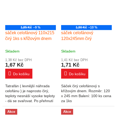
1,85 Kč
–9 %
1,90 Kč
–10 %
sáček celofánový 110x215
sáček celofánový
čirý 1ks s křížovým dnem
120x245mm čirý
Skladem
Skladem
1,38 Kč bez DPH
1,41 Kč bez DPH
1,67 Kč
1,71 Kč
Do košíku
Do košíku
Tatrafán ( levnější náhrada
Sáček čirý celofánový s
celofánu ) je naprosto čirý,
křížovým dnem. Rozměr: 120
teploty nesnáší vysoke teploty
x 245 mm Balení: 100 ks cena
- dá se svařovat. Po přehnutí
za 1ks
se vrací do původního tvaru.
Celofán snáší vysoké...
Akce
Akce