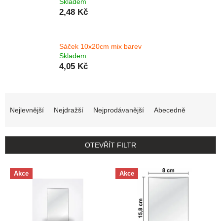
Skladem
2,48 Kč
Sáček 10x20cm mix barev
Skladem
4,05 Kč
Řazení produktů
Nejlevnější
Nejdražší
Nejprodávanější
Abecedně
OTEVŘÍT FILTR
Výpis produktů
Akce
Akce