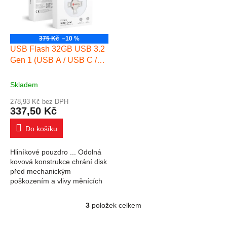
375 Kč
–10 %
USB Flash 32GB USB 3.2
Gen 1 (USB A / USB C /
Lightning / Micro USB)
Forcell F-Data Metal Quad
Skladem
stříbrný
278,93 Kč bez DPH
337,50 Kč
Do košíku
Hliníkové pouzdro ... Odolná
kovová konstrukce chrání disk
před mechanickým
poškozením a vlivy měnících
se teplot. Toto řešení je
určeno pro každodenní,
3
položek celkem
Ovládací prvky výpisu
intenzivní používání –...