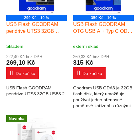
299 Kč
–10 %
350 Kč
–10 %
USB Flash GOODRAM
USB Flash GOODRAM
pendrive UTS3 32GB
OTG USB A + Typ C ODA3
USB3.2
32GB USB3.2
Skladem
externí sklad
222,40 Kč bez DPH
260,33 Kč bez DPH
269,10 Kč
315 Kč
Do košíku
Do košíku
USB Flash GOODRAM
Goodram USB ODA3 je 32GB
pendrive UTS3 32GB USB3.2
flash disk, který umožňuje
používat jedno přenosné
paměťové zařízení s různými
stacionárními i mobilními
zařízeními. Díky přítomnosti
Novinka
dvou USB -A a USB...