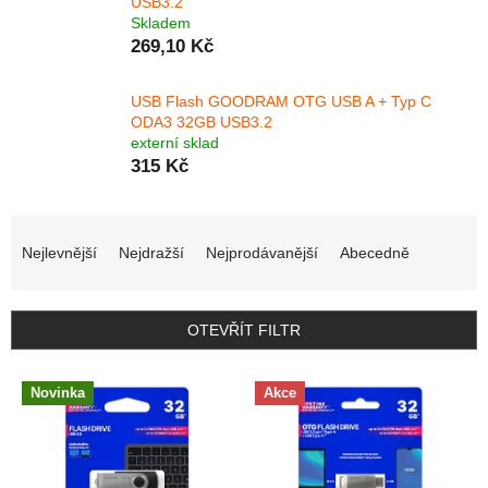
USB3.2
Skladem
269,10 Kč
USB Flash GOODRAM OTG USB A + Typ C
ODA3 32GB USB3.2
externí sklad
315 Kč
Řazení produktů
Nejlevnější
Nejdražší
Nejprodávanější
Abecedně
OTEVŘÍT FILTR
Výpis produktů
Novinka
Akce