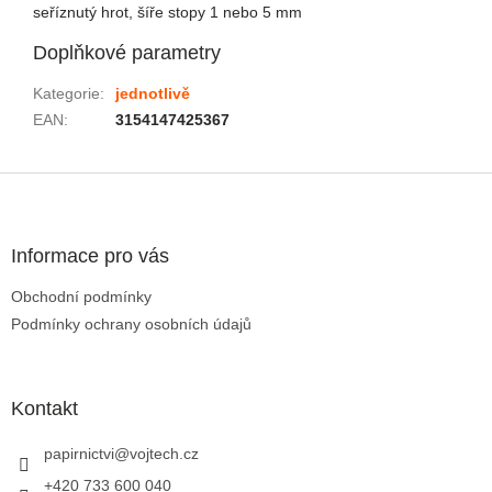
seříznutý hrot, šíře stopy 1 nebo 5 mm
Doplňkové parametry
Kategorie
:
jednotlivě
EAN
:
3154147425367
Zápatí
Informace pro vás
Obchodní podmínky
Podmínky ochrany osobních údajů
Kontakt
papirnictvi
@
vojtech.cz
+420 733 600 040