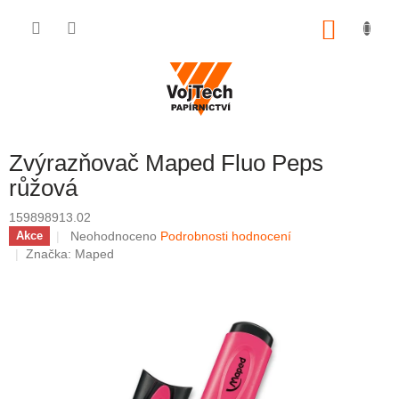
Přejít na obsah
NÁKUP
Zvýrazňovač Maped Fluo Peps
růžová
159898913.02
Průměrné hodnocení produktu je 0,0 z 5 hvězdiček.
Neohodnoceno
Podrobnosti hodnocení
Akce
Značka:
Maped