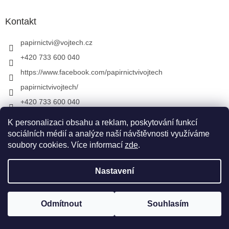
Kontakt
papirnictvi
@
vojtech.cz
+420 733 600 040
https://www.facebook.com/papirnictvivojtech
papirnictvivojtech/
+420 733 600 040
K personalizaci obsahu a reklam, poskytování funkcí
sociálních médií a analýze naší návštěvnosti využíváme
Vytvořil Shoptet
&
soubory cookies. Více informací
zde
.
Nastavení
Copyright 2026
Papírnictví VojTech
. Všechna práva
vyhrazena.
Upravit nastavení cookies
Odmítnout
Souhlasím