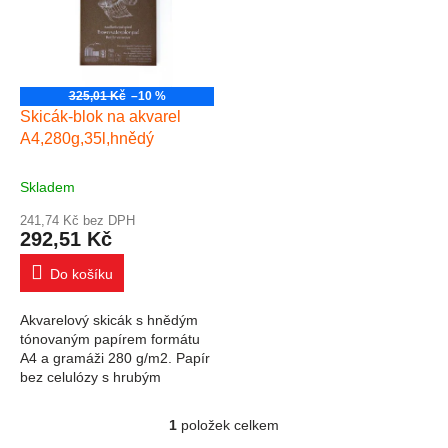
325,01 Kč
–10 %
Skicák-blok na akvarel
A4,280g,35l,hnědý
Skladem
241,74 Kč bez DPH
292,51 Kč
Do košíku
Akvarelový skicák s hnědým
tónovaným papírem formátu
A4 a gramáži 280 g/m2. Papír
bez celulózy s hrubým
povrchem je určený na
skicování tužkou, perem,
1
položek celkem
Ovládací prvky výpisu
gelovým perem, metalickým...