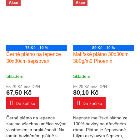
použití. Gramáž plátna je
zadní strany plátna a plátno
Akce
Akce
380g/m2, jedná se tedy o...
je...
75 Kč
–10 %
89 Kč
–10 %
Černé plátno na lepence
Malířské plátno 30x30cm
30x30cm šepsovan
380g/m2 Phoenix
Skladem
Skladem
55,79 Kč bez DPH
66,20 Kč bez DPH
67,50 Kč
80,10 Kč
Do košíku
Do košíku
Černé plátno na lepence
Napnuté malířské plátno ze
zaujme všechny umělce svými
100% bavlny na dřevěném
vlastnostmi a praktičností. Na
rámu. Plátno je šepsované
tomto bavlněném plátně s
bílým akrylovým šepsem,