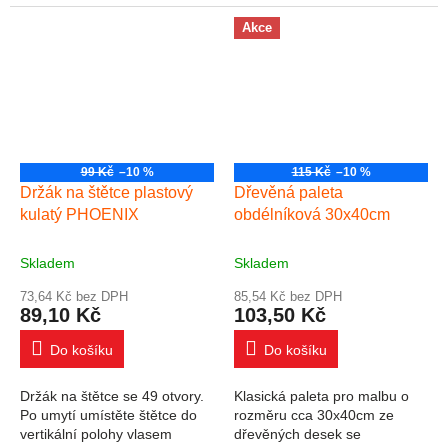
gramáží 280 g / m2 můžete
připraveno pro okamžité
tvořit jedinečné umělecká díla,
použití. Gramáž plátna je
Akce
které...
380g/m2, jedná se tedy o...
99 Kč
–10 %
115 Kč
–10 %
Držák na štětce plastový
Dřevěná paleta
kulatý PHOENIX
obdélníková 30x40cm
Skladem
Skladem
73,64 Kč bez DPH
85,54 Kč bez DPH
89,10 Kč
103,50 Kč
Do košíku
Do košíku
Držák na štětce se 49 otvory.
Klasická paleta pro malbu o
Po umytí umístěte štětce do
rozměru cca 30x40cm ze
vertikální polohy vlasem
dřevěných desek se