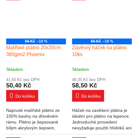
které...
které...
56 Kč
–10 %
65 Kč
–10 %
Malířské plátno 20x20cm
Závěsný háček na plátno
380g/m2 Phoenix
10ks
Skladem
Skladem
41,65 Kč bez DPH
48,35 Kč bez DPH
50,40 Kč
58,50 Kč
Do košíku
Do košíku
Napnuté malířské plátno ze
Háček na zavěšení plátna je
100% bavlny na dřevěném
ideální pro plátno na lepence.
rámu. Plátno je šepsované
Jednoduché provedení
bílým akrylovým šepsem,
nevyžaduje použití hřebíků ani
připraveno pro okamžité
šroubů. Háček se zatluče do