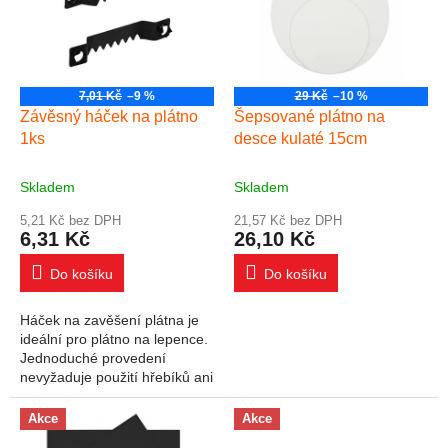
7,01 Kč
–9 %
29 Kč
–10 %
Závěsný háček na plátno
Šepsované plátno na
1ks
desce kulaté 15cm
Skladem
Skladem
5,21 Kč bez DPH
21,57 Kč bez DPH
6,31 Kč
26,10 Kč
Do košíku
Do košíku
Háček na zavěšení plátna je
ideální pro plátno na lepence.
Jednoduché provedení
nevyžaduje použití hřebíků ani
šroubů. Háček se zatluče do
zadní strany plátna a plátno
Akce
Akce
je...