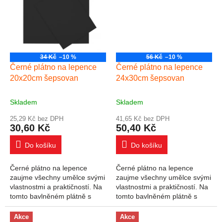
34 Kč
–10 %
56 Kč
–10 %
Černé plátno na lepence
Černé plátno na lepence
20x20cm šepsovan
24x30cm šepsovan
Skladem
Skladem
25,29 Kč bez DPH
41,65 Kč bez DPH
30,60 Kč
50,40 Kč
Do košíku
Do košíku
Černé plátno na lepence
Černé plátno na lepence
zaujme všechny umělce svými
zaujme všechny umělce svými
vlastnostmi a praktičností. Na
vlastnostmi a praktičností. Na
tomto bavlněném plátně s
tomto bavlněném plátně s
gramáží 280 g / m2 můžete
gramáží 280 g / m2 můžete
tvořit jedinečné umělecká díla,
tvořit jedinečné umělecká díla,
Akce
Akce