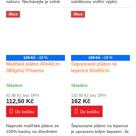
nahoru. Nechávejte je volně
sololitovou vnitřní výplní.
uschnout ve vzduchu.
Dospělému člověku padne
Rozměry 210x190x25 mm
akorát do ruky, díky šíři 5mm
Akce
Akce
je také dost pevná i...
125 Kč
–10 %
180 Kč
–10 %
Malířské plátno 40x40cm
Šepsované plátno na
380g/m2 Phoenix
lepence 60x60cm
Skladem
Skladem
92,98 Kč bez DPH
133,88 Kč bez DPH
112,50 Kč
162 Kč
Do košíku
Do košíku
Napnuté malířské plátno ze
Šepsované plátno na lepence
100% bavlny na dřevěném
je upraveno bílým šepsem. Je