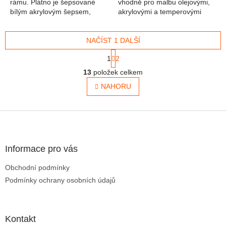
rámu. Plátno je šepsované
vhodně pro malbu olejovými,
bílým akrylovým šepsem,
akrylovými a temperovými
připraveno pro okamžité
barvami. Těší se velké
použití. Gramáž plátna je
popularitě mezi umělci, ale
380g/m2, jedná se tedy o...
NAČÍST 1 DALŠÍ
hlavně mezi...
Stránkování
1
2
Ovládací prvky výpisu
13
položek celkem
NAHORU
Zápatí
Informace pro vás
Obchodní podmínky
Podmínky ochrany osobních údajů
Kontakt