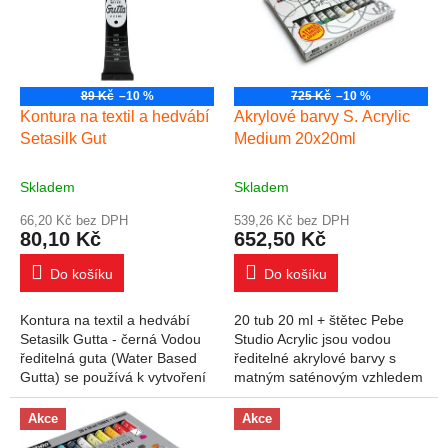
89 Kč
–10 %
725 Kč
–10 %
Kontura na textil a hedvábí
Akrylové barvy S. Acrylic
Setasilk Gut
Medium 20x20ml
Skladem
Skladem
66,20 Kč bez DPH
539,26 Kč bez DPH
80,10 Kč
652,50 Kč
Do košíku
Do košíku
Kontura na textil a hedvábí
20 tub 20 ml + štětec Pebe
Setasilk Gutta - černá Vodou
Studio Acrylic jsou vodou
ředitelná guta (Water Based
ředitelné akrylové barvy s
Gutta) se používá k vytvoření
matným saténovým vzhledem
kontur při malování na textil a
s výbornou přilnavostí k široké
hedvábí. Barva se dodává v...
škále povrchů jako plátno ,
Akce
Akce
dřevo, kov...