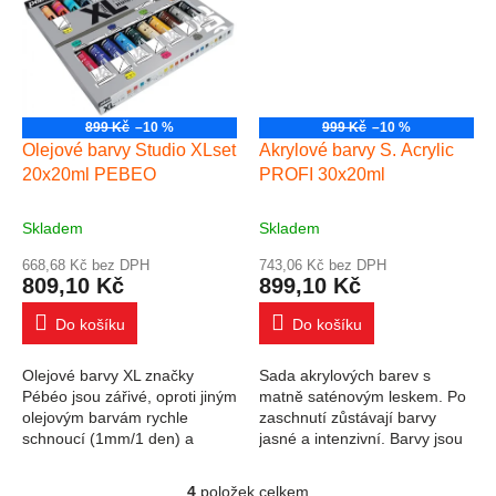
899 Kč
–10 %
999 Kč
–10 %
Olejové barvy Studio XLset
Akrylové barvy S. Acrylic
20x20ml PEBEO
PROFI 30x20ml
Skladem
Skladem
668,68 Kč bez DPH
743,06 Kč bez DPH
809,10 Kč
899,10 Kč
Do košíku
Do košíku
Olejové barvy XL značky
Sada akrylových barev s
Pébéo jsou zářivé, oproti jiným
matně saténovým leskem. Po
olejovým barvám rychle
zaschnutí zůstávají barvy
schnoucí (1mm/1 den) a
jasné a intenzivní. Barvy jsou
trvanlivé, kvalitní olejové
ředitelné vodou. Vhodné pro
barvy. Krátká doba schnutí
řadu technik. Po zaschnutí je
4
položek celkem