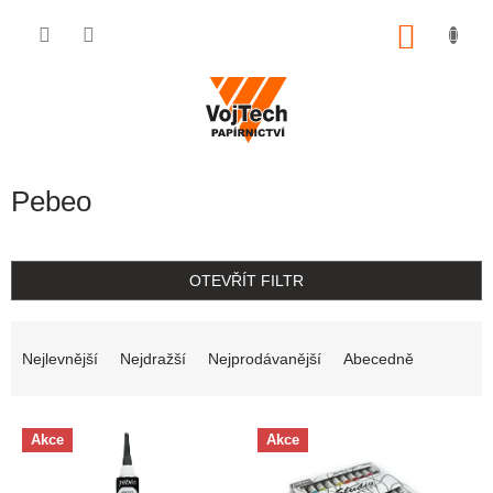
Přejít na obsah
NÁKUP
Pebeo
OTEVŘÍT FILTR
Řazení produktů
Nejlevnější
Nejdražší
Nejprodávanější
Abecedně
Výpis produktů
Akce
Akce