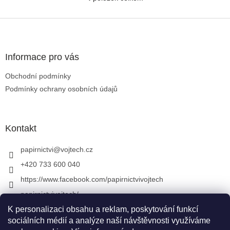
Ovládací prvky výpisu
umožňuje rychlou...
barva již...
Zápatí
Informace pro vás
Obchodní podmínky
Podmínky ochrany osobních údajů
Kontakt
papirnictvi
@
vojtech.cz
+420 733 600 040
https://www.facebook.com/papirnictvivojtech
papirnictvivojtech/
K personalizaci obsahu a reklam, poskytování funkcí
+420 733 600 040
sociálních médií a analýze naší návštěvnosti využíváme