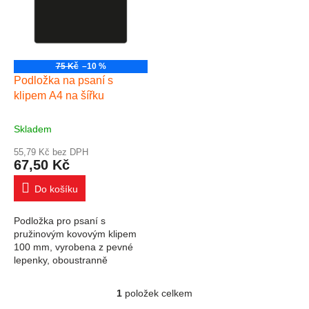
75 Kč
–10 %
Podložka na psaní s
klipem A4 na šířku
Skladem
55,79 Kč bez DPH
67,50 Kč
Do košíku
Podložka pro psaní s
pružinovým kovovým klipem
100 mm, vyrobena z pevné
lepenky, oboustranně
potažena laminovaným
papírem. černá na šířku
1
položek celkem
Ovládací prvky výpisu
velikost A4