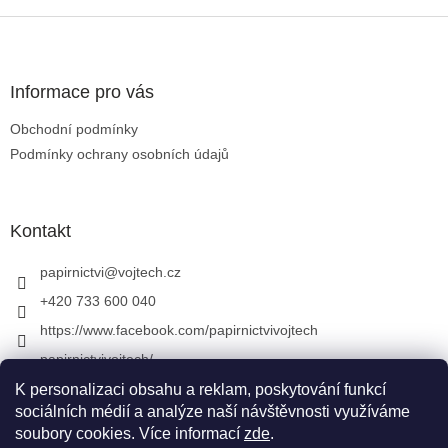
Zápatí
Informace pro vás
Obchodní podmínky
Podmínky ochrany osobních údajů
Kontakt
papirnictvi
@
vojtech.cz
+420 733 600 040
https://www.facebook.com/papirnictvivojtech
papirnictvivojtech/
+420 733 600 040
K personalizaci obsahu a reklam, poskytování funkcí
sociálních médií a analýze naší návštěvnosti využíváme
soubory cookies. Více informací
zde
.