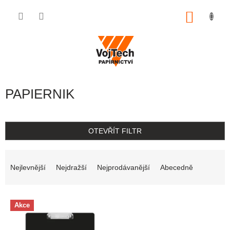
Přejít na obsah
NÁKUP
PAPIERNIK
OTEVŘÍT FILTR
Řazení produktů
Nejlevnější
Nejdražší
Nejprodávanější
Abecedně
Výpis produktů
Akce