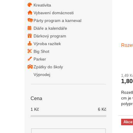
Kreativita
Vybavení domácnosti
Párty program a karneval
Diáře a kalendáře
Dárkový program
Výroba razítek
Rozet
Big Shot
Parker
Zpátky do školy
Výprodej
1,49 
1,80
Rozet
cm je 
Cena
polypr
1
Kč
6
Kč
Akce