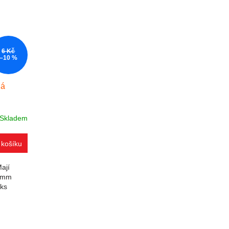
6 Kč
–10 %
ná
Skladem
 košíku
ají
0 mm
1ks
prvky výpisu