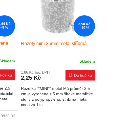
2,44 Kč
2,50 Kč
–9 %
–10 %
vená
Rozety mini 25mm metal stříbrná
Skladem
Skladem
1,86 Kč bez DPH
košíku
Do košíku
2,25 Kč
ěr 2,5
Rozetka ""MINI"" metal Má průměr 2,5
etalické
cm je vyrobena z 5 mm široké metalické
metal
stuhy z polypropylenu. stříbrná metal
cena za 1ks
70836.02