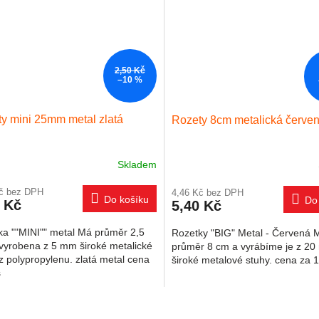
2,50 Kč
–10 %
y mini 25mm metal zlatá
Rozety 8cm metalická červe
Skladem
Kč bez DPH
4,46 Kč bez DPH
Do košíku
Do
 Kč
5,40 Kč
ka ""MINI"" metal Má průměr 2,5
Rozetky "BIG" Metal - Červená M
 vyrobena z 5 mm široké metalické
průměr 8 cm a vyrábíme je z 2
z polypropylenu. zlatá metal cena
široké metalové stuhy. cena za 
s
Ovládací 