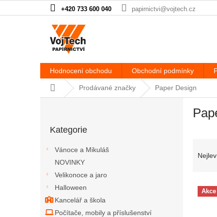
Přejít na obsah
+420 733 600 040
papirnictvi@vojtech.cz
Hodnocení obchodu
Obchodní podmínky
P
Domů
Prodávané značky
Paper Design
Postranní panel
Pap
Přeskočit kategorie
Kategorie
Řazen
Vánoce a Mikuláš
Nejlev
NOVINKY
Velikonoce a jaro
Výpis
Halloween
Akce
Kancelář a škola
Počítače, mobily a příslušenství