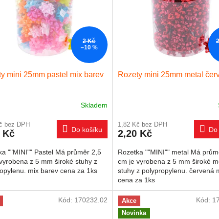
2 Kč
–10 %
y mini 25mm pastel mix barev
Rozety mini 25mm metal čer
Skladem
Kč bez DPH
1,82 Kč bez DPH
Do košíku
Do 
 Kč
2,20 Kč
ka ""MINI"" Pastel Má průměr 2,5
Rozetka ""MINI"" metal Má prům
vyrobena z 5 mm široké stuhy z
cm je vyrobena z 5 mm široké m
opylenu. mix barev cena za 1ks
stuhy z polypropylenu. červená 
cena za 1ks
Kód:
170232.02
Kód:
1
Akce
Novinka