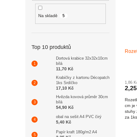
Na skladě
5
Top 10 produktů
Rozet
Dortová krabice 32x32x10cm
bílá
11,70 Kč
Krabičky z kartonu Décopatch
1,86 
1ks Srdíčko
2,25
17,10 Kč
Hvězda kovová průměr 30cm
Rozet
bílá
cm je
54,90 Kč
stuhy 
obal na sešit A4 PVC čirý
za 1k
5,40 Kč
Papír kraft 180g/m2 A4