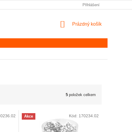
Přihlášení
NÁKUPNÍ KOŠÍK
Prázdný košík
5
položek celkem
70236.02
Kód:
170234.02
Akce