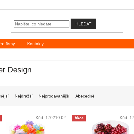
HLEDAT
ro firmy
Kontakty
er Design
í produktů
nější
Nejdražší
Nejprodávanější
Abecedně
 produktů
Kód:
170210.02
Kód:
1
Akce