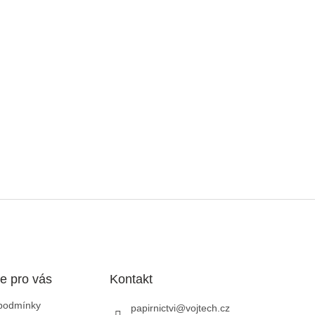
e pro vás
Kontakt
podmínky
papirnictvi
@
vojtech.cz