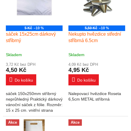
5 Kč
–10 %
5,50 Kč
–10 %
sáček 15x25cm dárkový
Nekupto hvězdice střední
stříbrný
stříbrná 6.5cm
Skladem
Skladem
3,72 Kč bez DPH
4,09 Kč bez DPH
4,50 Kč
4,95 Kč
Do košíku
Do košíku
sáček 150x250mm stříbrný
Nalepovací hvězdice Roseta
neprůhledný Praktický dárkový
6,5cm METAL stříbrná
vánoční sáček z fólie. Rozměr:
15 x 25 cm. vnitřní strana
stříbrná
Akce
Akce