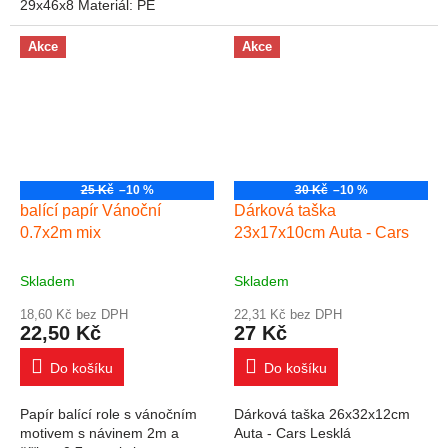
29x46x8 Materiál: PE
Uvedená cena je za 1 ks.
Rozměr: 290mm x 460mm x
Akce
Akce
80mm (Š x V x H)...
25 Kč
–10 %
30 Kč
–10 %
balící papír Vánoční
Dárková taška
0.7x2m mix
23x17x10cm Auta - Cars
Skladem
Skladem
18,60 Kč bez DPH
22,31 Kč bez DPH
22,50 Kč
27 Kč
Do košíku
Do košíku
Papír balící role s vánočním
Dárková taška 26x32x12cm
motivem s návinem 2m a
Auta - Cars Lesklá