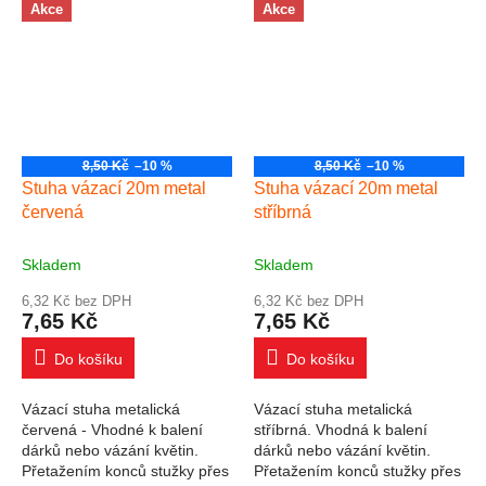
Akce
Akce
8,50 Kč
–10 %
8,50 Kč
–10 %
Stuha vázací 20m metal
Stuha vázací 20m metal
červená
stříbrná
Skladem
Skladem
6,32 Kč bez DPH
6,32 Kč bez DPH
7,65 Kč
7,65 Kč
Do košíku
Do košíku
Vázací stuha metalická
Vázací stuha metalická
červená - Vhodné k balení
stříbrná. Vhodná k balení
dárků nebo vázání květin.
dárků nebo vázání květin.
Přetažením konců stužky přes
Přetažením konců stužky přes