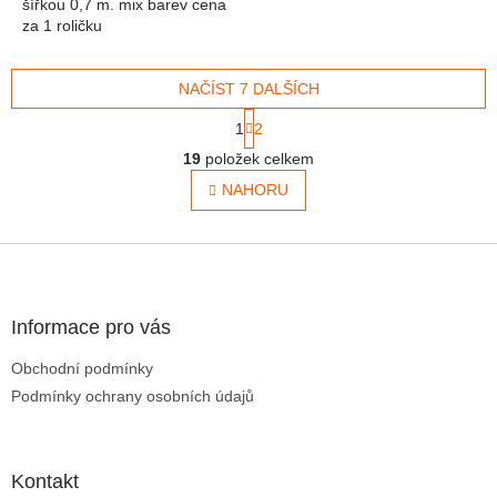
šířkou 0,7 m. mix barev cena
za 1 roličku
NAČÍST 7 DALŠÍCH
Stránkování
1
2
Ovládací prvky výpisu
19
položek celkem
NAHORU
Zápatí
Informace pro vás
Obchodní podmínky
Podmínky ochrany osobních údajů
Kontakt