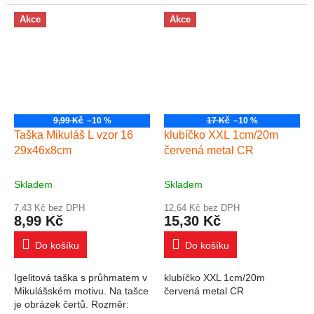
nůžky můžete vytvářet
nůžky můžete vytvářet
nádherné lokny a stuhu různě
nádherné lokny a stuhu různě
Akce
Akce
zakroutit. Díky tomu...
zakroutit. Díky tomu...
9,99 Kč
–10 %
17 Kč
–10 %
Taška Mikuláš L vzor 16
klubíčko XXL 1cm/20m
29x46x8cm
červená metal CR
Skladem
Skladem
7,43 Kč bez DPH
12,64 Kč bez DPH
8,99 Kč
15,30 Kč
Do košíku
Do košíku
Igelitová taška s průhmatem v
klubíčko XXL 1cm/20m
Mikulášském motivu. Na tašce
červená metal CR
je obrázek čertů. Rozměr: