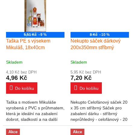
5,51 Kč
–9 %
8 Kč
–10 %
Taška PE s výsekem
Nekupto sáček dárkový
Mikuláš, 18x40cm
200x350mm stříbrný
Skladem
Skladem
4,10 Kč bez DPH
5,95 Kč bez DPH
4,96 Kč
7,20 Kč
Do košíku
Do košíku
Taška s motivem Mikuláše
Nekupto Celofánový sáček 20
vyrobená z PVC s průhmatem,
x 35 cm stříbrný Sáček pro
která je ideální na zabalení
zabalení dárku - stříbrný
dobrot, sladkostí a na další
neprůhledný - celofánový - 20
mikulášskou nadílku pro děti.
x 35 cm - 1 kus
Akce
Akce