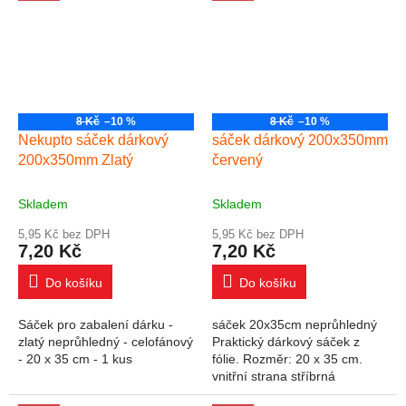
8 Kč
–10 %
8 Kč
–10 %
Nekupto sáček dárkový
sáček dárkový 200x350mm
200x350mm Zlatý
červený
Skladem
Skladem
5,95 Kč bez DPH
5,95 Kč bez DPH
7,20 Kč
7,20 Kč
Do košíku
Do košíku
Sáček pro zabalení dárku -
sáček 20x35cm neprůhledný
zlatý neprůhledný - celofánový
Praktický dárkový sáček z
- 20 x 35 cm - 1 kus
fólie. Rozměr: 20 x 35 cm.
vnitřní strana stříbrná