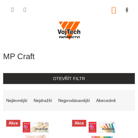
Přejít na obsah
NÁKUP
MP Craft
OTEVŘÍT FILTR
Řazení produktů
Nejlevnější
Nejdražší
Nejprodávanější
Abecedně
Výpis produktů
Akce
Akce