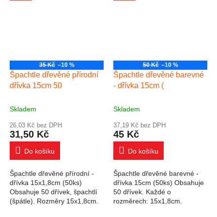
35 Kč
–10 %
50 Kč
–10 %
Špachtle dřevěné přírodní
Špachtle dřevěné barevné
dřívka 15cm 50
- dřívka 15cm (
Skladem
Skladem
26,03 Kč bez DPH
37,19 Kč bez DPH
31,50 Kč
45 Kč
Do košíku
Do košíku
Špachtle dřevěné přírodní -
Špachtle dřevěné barevné -
dřívka 15x1,8cm (50ks)
dřívka 15cm (50ks) Obsahuje
Obsahuje 50 dřívek, špachtlí
50 dřívek. Každé o
(špátle). Rozměry 15x1,8cm.
rozměrech: 15x1,8cm.
Tloušťka 1mm.
Tloušťka dřívek 1mm.