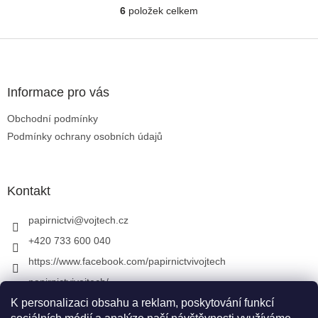
Varování: Obsahuje malé
6
položek celkem
Ovládací prvky výpisu
části. Nevhodné pro děti do 3
let.
Zápatí
Informace pro vás
Obchodní podmínky
Podmínky ochrany osobních údajů
Kontakt
papirnictvi
@
vojtech.cz
+420 733 600 040
https://www.facebook.com/papirnictvivojtech
papirnictvivojtech/
+420 733 600 040
K personalizaci obsahu a reklam, poskytování funkcí