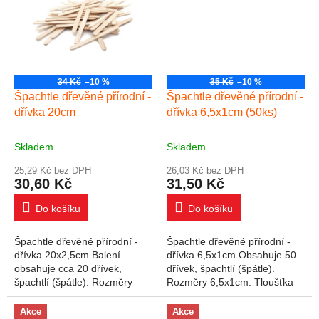
let.
34 Kč
–10 %
35 Kč
–10 %
Špachtle dřevěné přírodní -
Špachtle dřevěné přírodní -
dřívka 20cm
dřívka 6,5x1cm (50ks)
Skladem
Skladem
25,29 Kč bez DPH
26,03 Kč bez DPH
30,60 Kč
31,50 Kč
Do košíku
Do košíku
Špachtle dřevěné přírodní -
Špachtle dřevěné přírodní -
dřívka 20x2,5cm Balení
dřívka 6,5x1cm Obsahuje 50
obsahuje cca 20 dřívek,
dřívek, špachtlí (špátle).
špachtlí (špátle). Rozměry
Rozměry 6,5x1cm. Tloušťka
20x2,5cm. Tloušťka 1mm.
2mm.
Akce
Akce