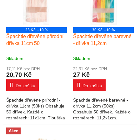
23 Kč
–10 %
30 Kč
–10 %
Špachtle dřevěné přírodní
Špachtle dřevěné barevné
dřívka 11cm 50
- dřívka 11,2cm
Skladem
Skladem
17,11 Kč bez DPH
22,31 Kč bez DPH
20,70 Kč
27 Kč
Do košíku
Do košíku
Špachtle dřevěné přírodní -
Špachtle dřevěné barevné -
dřívka 11cm (50ks) Obsahuje
dřívka 11,2cm (50ks)
50 dřívek. Každé o
Obsahuje 50 dřívek. Každé o
rozměrech: 11x1cm. Tloušťka
rozměrech: 11,2x1cm.
dřívek 2mm. Varování:
Tloušťka dřívek 2mm.
Obsahuje malé části.
Varování: Obsahuje malé
Akce
Nevhodné pro děti do 3 let.
části. Nevhodné pro děti do 3