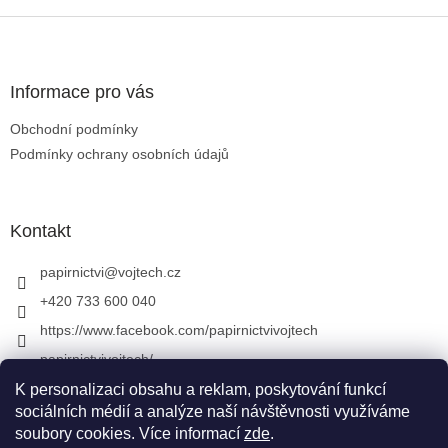
Zápatí
Informace pro vás
Obchodní podmínky
Podmínky ochrany osobních údajů
Kontakt
papirnictvi
@
vojtech.cz
+420 733 600 040
https://www.facebook.com/papirnictvivojtech
papirnictvivojtech/
+420 733 600 040
K personalizaci obsahu a reklam, poskytování funkcí
sociálních médií a analýze naší návštěvnosti využíváme
soubory cookies. Více informací
zde
.