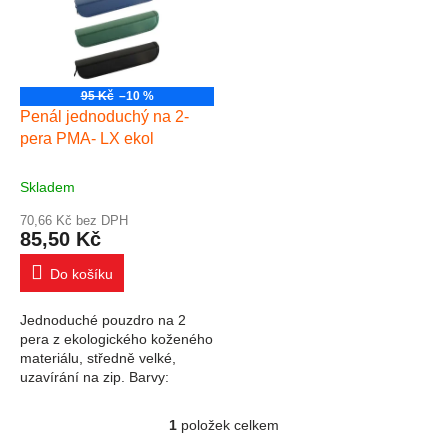
95 Kč
–10 %
Penál jednoduchý na 2-
pera PMA- LX ekol
Skladem
70,66 Kč bez DPH
85,50 Kč
Do košíku
Jednoduché pouzdro na 2
pera z ekologického koženého
materiálu, středně velké,
uzavírání na zip. Barvy:
modrá, červená, hnědá,
černá, zelená. Rozměry 205 x
1
položek celkem
Ovládací prvky výpisu
40 x 30 mm