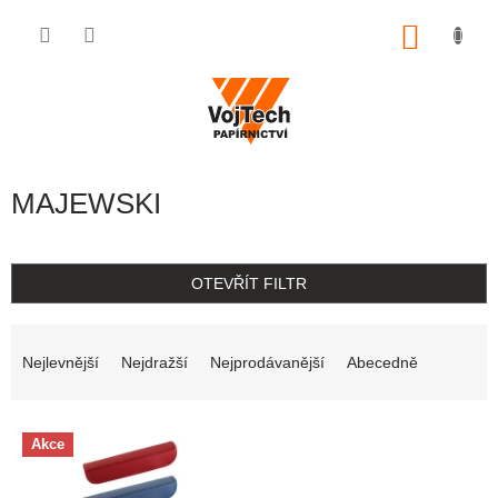
Přejít na obsah
NÁKUP
MAJEWSKI
OTEVŘÍT FILTR
Řazení produktů
Nejlevnější
Nejdražší
Nejprodávanější
Abecedně
Výpis produktů
Akce