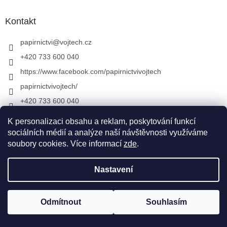
Kontakt
papirnictvi
@
vojtech.cz
+420 733 600 040
https://www.facebook.com/papirnictvivojtech
papirnictvivojtech/
+420 733 600 040
K personalizaci obsahu a reklam, poskytování funkcí
sociálních médií a analýze naší návštěvnosti využíváme
Vytvořil Shoptet
&
soubory cookies. Více informací
zde
.
Nastavení
Copyright 2026
Papírnictví VojTech
. Všechna práva
vyhrazena.
Upravit nastavení cookies
Odmítnout
Souhlasím