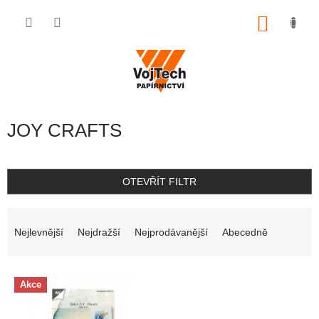
Přejít na obsah
NÁKUP
JOY CRAFTS
OTEVŘÍT FILTR
Řazení produktů
Nejlevnější
Nejdražší
Nejprodávanější
Abecedně
Výpis produktů
Akce