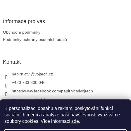
Zápatí
Informace pro vás
Obchodní podmínky
Podmínky ochrany osobních údajů
Kontakt
papirnictvi
@
vojtech.cz
+420 733 600 040
https://www.facebook.com/papirnictvivojtech
papirnictvivojtech/
+420 733 600 040
K personalizaci obsahu a reklam, poskytování funkcí
sociálních médií a analýze naší návštěvnosti využíváme
soubory cookies. Více informací
zde
.
Vytvořil Shoptet
&