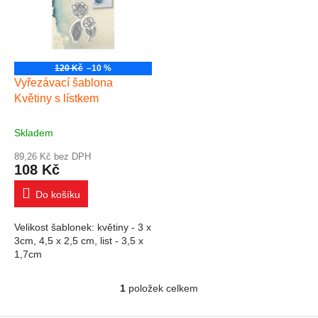
120 Kč
–10 %
Vyřezávací šablona
Květiny s lístkem
Skladem
89,26 Kč bez DPH
108 Kč
Do košíku
Velikost šablonek: květiny - 3 x
3cm, 4,5 x 2,5 cm, list - 3,5 x
1,7cm
1
položek celkem
Ovládací prvky výpisu