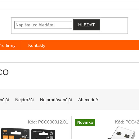
HLEDAT
ro firmy
Kontakty
CO
í produktů
nější
Nejdražší
Nejprodávanější
Abecedně
 produktů
Kód:
PCC600012.01
Kód:
PCC42
Novinka