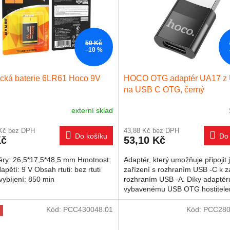
50 Kč
–10 %
ická baterie 6LR61 Hoco 9V
HOCO OTG adaptér UA17 z
na USB C OTG, černý
externí sklad
 Kč bez DPH
43,88 Kč bez DPH
Do košíku
Do 
Kč
53,10 Kč
ry: 26,5*17,5*48,5 mm Hmotnost:
Adaptér, který umožňuje připojit 
apětí: 9 V Obsah rtuti: bez rtuti
zařízení s rozhraním USB -C k z
ybíjení: 850 min
rozhraním USB -A. Díky adaptér
vybavenému USB OTG hostitele
možné zařízení používat s...
Kód:
PCC430048.01
Kód:
PCC280