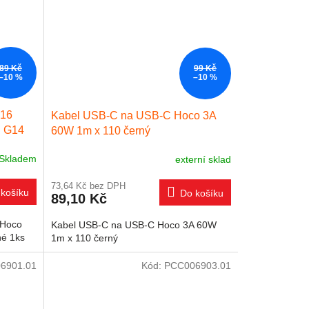
89 Kč
99 Kč
–10 %
–10 %
 16
Kabel USB-C na USB-C Hoco 3A
d G14
60W 1m x 110 černý
Skladem
externí sklad
73,64 Kč bez DPH
košíku
Do košíku
89,10 Kč
 Hoco
Kabel USB-C na USB-C Hoco 3A 60W
né 1ks
1m x 110 černý
6901.01
Kód:
PCC006903.01