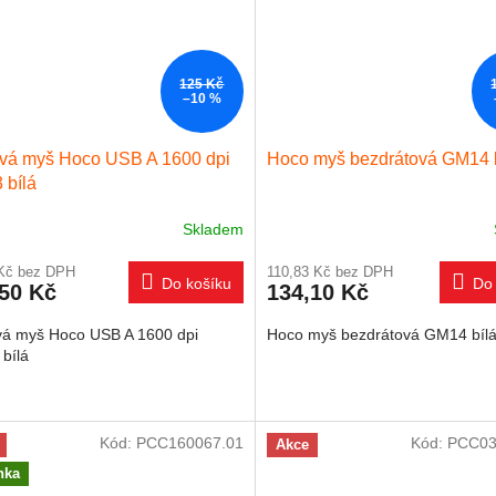
125 Kč
–10 %
vá myš Hoco USB A 1600 dpi
Hoco myš bezdrátová GM14 
 bílá
Skladem
 Kč bez DPH
110,83 Kč bez DPH
Do košíku
Do 
,50 Kč
134,10 Kč
vá myš Hoco USB A 1600 dpi
Hoco myš bezdrátová GM14 bíl
bílá
Kód:
PCC160067.01
Kód:
PCC03
Akce
nka