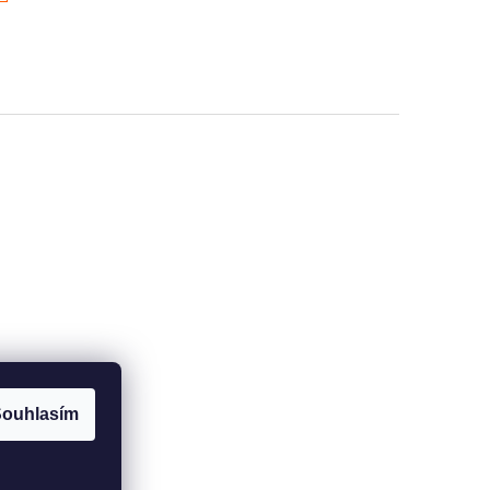
í
prvky výpisu
ouhlasím