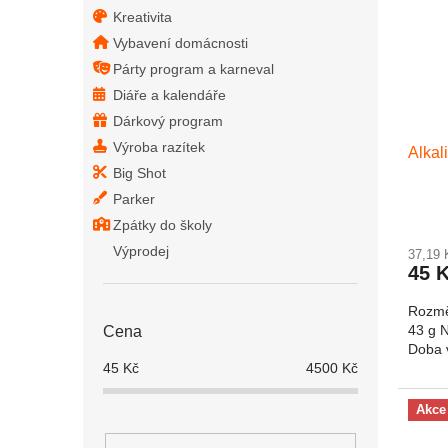
Kreativita
Vybavení domácnosti
Párty program a karneval
Diáře a kalendáře
Dárkový program
Výroba razítek
Alkal
Big Shot
Parker
Zpátky do školy
Výprodej
37,19
45 
Rozmě
43 g N
Cena
Doba v
45
Kč
4500
Kč
Akce