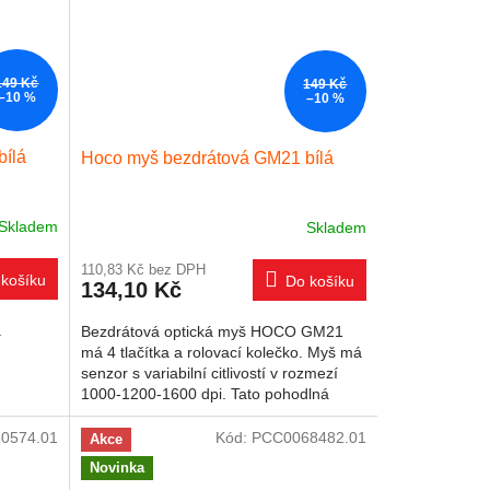
149 Kč
149 Kč
–10 %
–10 %
bílá
Hoco myš bezdrátová GM21 bílá
Skladem
Skladem
110,83 Kč bez DPH
košíku
Do košíku
134,10 Kč
á
Bezdrátová optická myš HOCO GM21
má 4 tlačítka a rolovací kolečko. Myš má
senzor s variabilní citlivostí v rozmezí
1000-1200-1600 dpi. Tato pohodlná
bezdrátová myš, navržená...
0574.01
Kód:
PCC0068482.01
Akce
Novinka