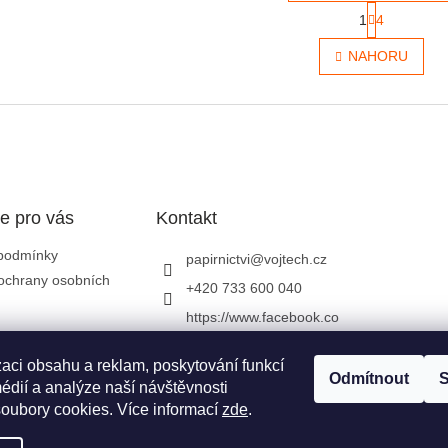
Stránkován
1
4
Ovládací 
NAHORU
e pro vás
Kontakt
podmínky
papirnictvi
@
vojtech.cz
ochrany osobních
+420 733 600 040
https://www.facebook.co
m/papirnictvivojtech
zaci obsahu a reklam, poskytování funkcí
papirnictvivojtech/
Odmítnout
S
édií a analýze naší návštěvnosti
+420 733 600 040
oubory cookies. Více informací
zde
.