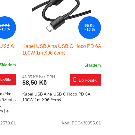
59 Kč
65 Kč
–10 %
–10 %
 USB A
Kabel USB A na USB C Hoco PD 6A
100W 1m X96 černý
Skladem
Skladem
48,35 Kč bez DPH
košíku
Do košíku
58,50 Kč
jakékoli
Kabel USB A na USB C Hoco PD 6A
ařízení s
100W 1m X96 černý
u
m j e
2570.01
Kód:
PCC430055.01