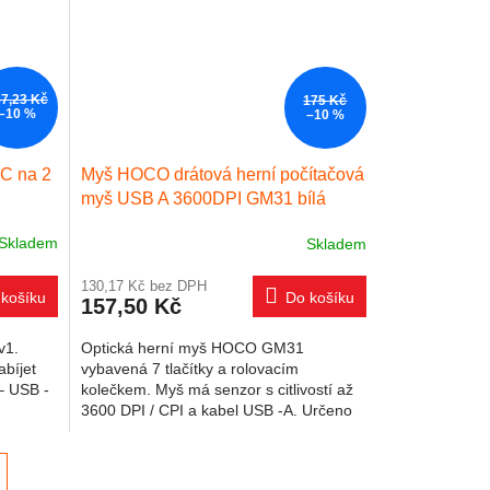
7,23 Kč
175 Kč
–10 %
–10 %
C na 2
Myš HOCO drátová herní počítačová
myš USB A 3600DPI GM31 bílá
modrá
Skladem
Skladem
130,17 Kč bez DPH
košíku
Do košíku
157,50 Kč
v1.
Optická herní myš HOCO GM31
bíjet
vybavená 7 tlačítky a rolovacím
– USB -
kolečkem. Myš má senzor s citlivostí až
3600 DPI / CPI a kabel USB -A. Určeno
..
pro domácí použití a pro hráče....