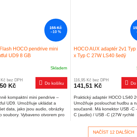
155 Kč
15
–10 %
Flash HOCO pendrive mini
HOCO AUX adaptér 2v1 Typ 
htful UD9 8 GB
x Typ C 27W LS40 šedý
Skladem
9 Kč bez DPH
116,95 Kč bez DPH
Do košíku
Do 
,50 Kč
141,51 Kč
mně kompaktní mini pendrive –
Praktický adaptér HOCO LS40 2
tful UD9. Umožňuje ukládat a
Umožňuje poslouchat hudbu a na
et data, jako jsou audio, obrázky
současně. Má konektor USB -C 
eo soubory. Vybaveno otvorem pro
C (audio) / USB -C (27W rychlé
k na klíče. Široká...
nabíjení). Audio adaptér 2 v 1 je.
NAČÍST 12 DALŠÍCH