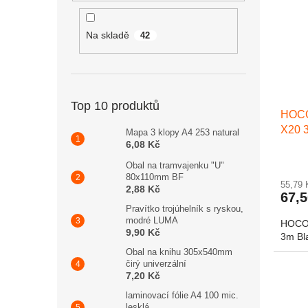
Na skladě
42
Top 10 produktů
HOCO
X20 
Mapa 3 klopy A4 253 natural
6,08 Kč
Obal na tramvajenku "U"
80x110mm BF
55,79
2,88 Kč
67,
Pravítko trojúhelník s ryskou,
modré LUMA
HOCO 
9,90 Kč
3m Bl
Obal na knihu 305x540mm
čirý univerzální
7,20 Kč
laminovací fólie A4 100 mic.
lesklá