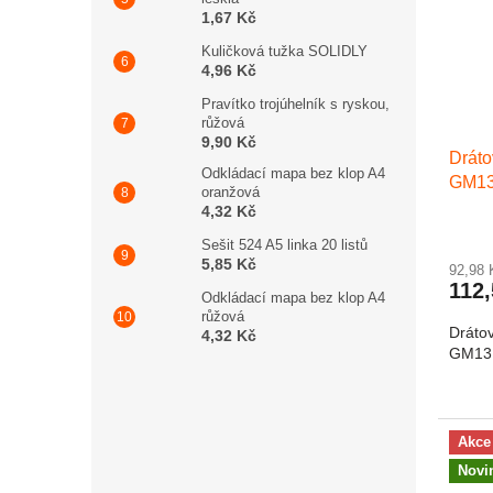
1,67 Kč
Kuličková tužka SOLIDLY
4,96 Kč
Pravítko trojúhelník s ryskou,
růžová
9,90 Kč
Dráto
Odkládací mapa bez klop A4
GM13
oranžová
4,32 Kč
Sešit 524 A5 linka 20 listů
5,85 Kč
92,98
112
Odkládací mapa bez klop A4
růžová
Dráto
4,32 Kč
GM13 
Akce
Novi