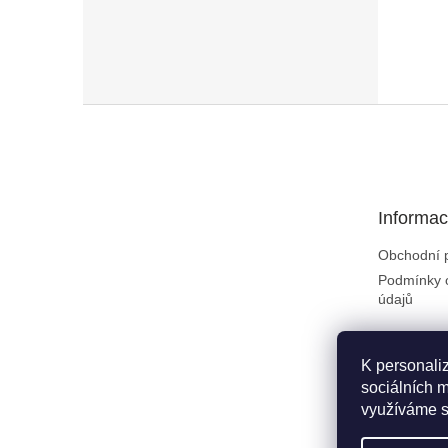
Zápatí
Informac
Obchodní 
Podmínky 
údajů
K personali
sociálních m
využíváme s