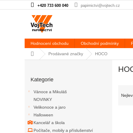
Přejít na obsah
+420 733 600 040
papirnictvi@vojtech.cz
Hodnocení obchodu
Obchodní podmínky
P
Domů
Prodávané značky
HOCO
Postranní panel
HO
Přeskočit kategorie
Kategorie
Řazen
Vánoce a Mikuláš
Nejlev
NOVINKY
Velikonoce a jaro
Výpis
Halloween
Kancelář a škola
Počítače, mobily a příslušenství