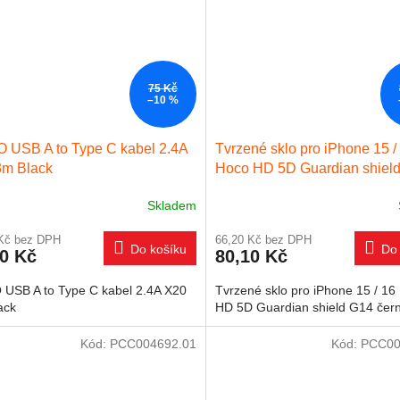
75 Kč
–10 %
 USB A to Type C kabel 2.4A
Tvrzené sklo pro iPhone 15 /
3m Black
Hoco HD 5D Guardian shiel
černé 1ks
Skladem
 Kč bez DPH
66,20 Kč bez DPH
Do košíku
Do 
50 Kč
80,10 Kč
USB A to Type C kabel 2.4A X20
Tvrzené sklo pro iPhone 15 / 16
ack
HD 5D Guardian shield G14 čer
Kód:
PCC004692.01
Kód:
PCC00