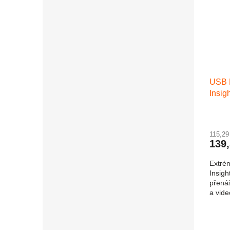
USB 
Insig
115,2
139
Extré
Insigh
přenáš
a vid
krouže