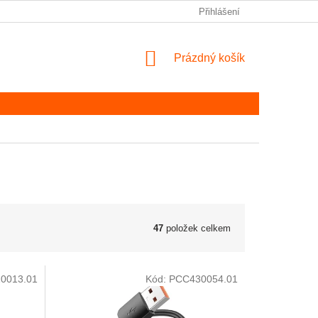
Přihlášení
NÁKUPNÍ KOŠÍK
Prázdný košík
47
položek celkem
0013.01
Kód:
PCC430054.01