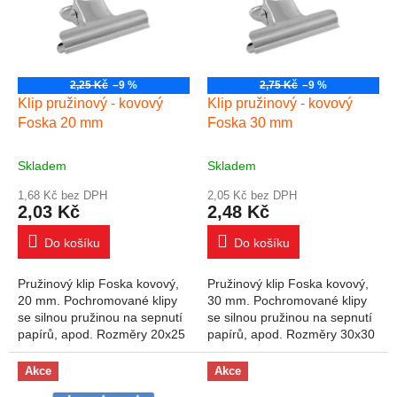
2,25 Kč
–9 %
2,75 Kč
–9 %
Klip pružinový - kovový
Klip pružinový - kovový
Foska 20 mm
Foska 30 mm
Skladem
Skladem
1,68 Kč bez DPH
2,05 Kč bez DPH
2,03 Kč
2,48 Kč
Do košíku
Do košíku
Pružinový klip Foska kovový,
Pružinový klip Foska kovový,
20 mm. Pochromované klipy
30 mm. Pochromované klipy
se silnou pružinou na sepnutí
se silnou pružinou na sepnutí
papírů, apod. Rozměry 20x25
papírů, apod. Rozměry 30x30
mm
mm
Akce
Akce