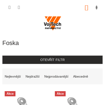
Přejít na obsah
NÁKUP
Foska
OTEVŘÍT FILTR
Řazení produktů
Nejlevnější
Nejdražší
Nejprodávanější
Abecedně
Výpis produktů
Akce
Akce