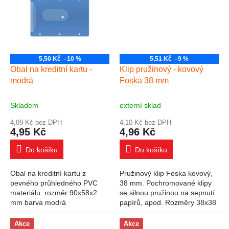
5,50 Kč
–10 %
5,51 Kč
–9 %
Obal na kreditní kartu -
Klip pružinový - kovový
modrá
Foska 38 mm
Skladem
externí sklad
4,09 Kč bez DPH
4,10 Kč bez DPH
4,95 Kč
4,96 Kč
Do košíku
Do košíku
Obal na kreditní kartu z
Pružinový klip Foska kovový,
pevného průhledného PVC
38 mm. Pochromované klipy
materiálu. rozměr:90x58x2
se silnou pružinou na sepnutí
mm barva modrá
papírů, apod. Rozměry 38x38
mm
Akce
Akce