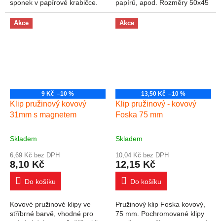
sponek v papírové krabičce.
papírů, apod. Rozměry 50x45
Rozměry: 53x28x10 mm
mm
Akce
Akce
9 Kč
–10 %
13,50 Kč
–10 %
Klip pružinový kovový
Klip pružinový - kovový
31mm s magnetem
Foska 75 mm
Skladem
Skladem
6,69 Kč bez DPH
10,04 Kč bez DPH
8,10 Kč
12,15 Kč
Do košíku
Do košíku
Kovové pružinové klipy ve
Pružinový klip Foska kovový,
stříbrné barvě, vhodné pro
75 mm. Pochromované klipy