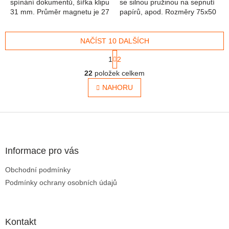
spínání dokumentů, šířka klipu
se silnou pružinou na sepnutí
31 mm. Průměr magnetu je 27
papírů, apod. Rozměry 75x50
mm.
mm
NAČÍST 10 DALŠÍCH
Stránkování
1
2
Ovládací prvky výpisu
22
položek celkem
NAHORU
Zápatí
Informace pro vás
Obchodní podmínky
Podmínky ochrany osobních údajů
Kontakt