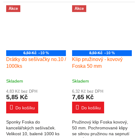
Akce
Akce
6,50 Kč
–10 %
8,50 Kč
–10 %
Drátky do sešívačky no.10 /
Klip pružinový - kovový
1000ks
Foska 50 mm
Skladem
Skladem
4,83 Kč bez DPH
6,32 Kč bez DPH
5,85 Kč
7,65 Kč
Do košíku
Do košíku
Sponky Foska do
Pružinový klip Foska kovový,
kancelářských sešívaček.
50 mm. Pochromované klipy
Velikost 10, balené 1000 ks
se silnou pružinou na sepnutí