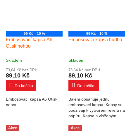
99 Kč
–10 %
99 Kč
–10 %
Embosovací kapsa A6
Embosovací kapsa hudba
Otisk nohou
Skladem
Skladem
73,64 Kč bez DPH
73,64 Kč bez DPH
89,10 Kč
89,10 Kč
Do košíku
Do košíku
Embosovací kapsa A6 Otisk
Balení obsahuje jednu
nohou
embosovací kapsu. Kapsy se
používají k vytvoření reliéfu na
papíru. Kapsa s vloženým
papírem se vkládá do přístroje
Big Shot případně jiného
Akce
Akce