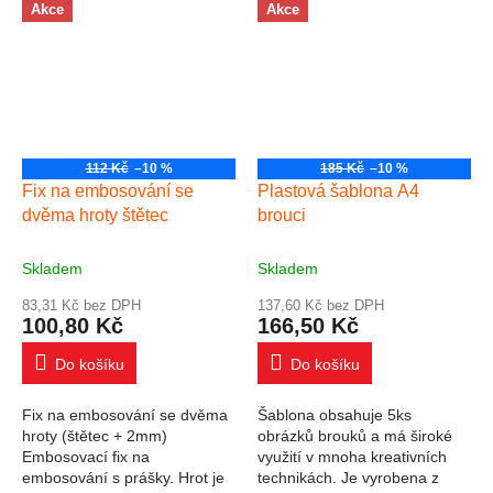
Big Shot případně jiného
Akce
Akce
lisovacího...
112 Kč
–10 %
185 Kč
–10 %
Fix na embosování se
Plastová šablona A4
dvěma hroty štětec
brouci
Skladem
Skladem
83,31 Kč bez DPH
137,60 Kč bez DPH
100,80 Kč
166,50 Kč
Do košíku
Do košíku
Fix na embosování se dvěma
Šablona obsahuje 5ks
hroty (štětec + 2mm)
obrázků brouků a má široké
Embosovací fix na
využití v mnoha kreativních
embosování s prášky. Hrot je
technikách. Je vyrobena z