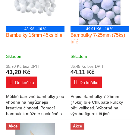
48 Kč
–10 %
49,01 Kč
–10 %
Bambulky 15mm 45ks bílé
Bambulky 7-25mm (75ks)
bílé
Skladem
Skladem
35,70 Kč bez DPH
36,45 Kč bez DPH
43,20 Kč
44,11 Kč
Do košíku
Do košíku
Měkké barevné bambulky jsou
Popis: Bambulky 7-25mm
vhodné na nejrůznější
(75ks) bílé Chlupaté kuličky
kreativní činnosti. Pomocí
pěti velikostí. Výborné na
bambulek můžete společně s
výrobu figurek či jiné
dětmi vytvořit různé figurky,
dekorace. Velikost: 7mm,
zvířátka či ozdoby. Děti se
10mm, 15mm, 20mm, 25mm.
Akce
Akce
pomocí nich...
Cena za jedno balení.