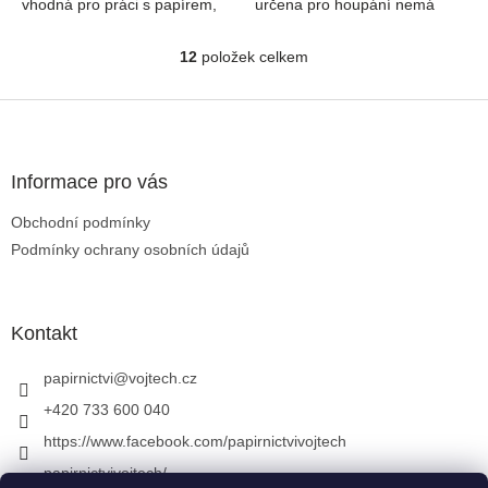
vhodná pro práci s papírem,
určena pro houpání nemá
textilem nebo všude tam, kde
požadovanou nosnost. Síť
potřebujete vytvořit vzor.
pověsíte na zeď a kolíčkem
12
položek celkem
Ovládací prvky výpisu
Použít...
můžete přicvakávat...
Zápatí
Informace pro vás
Obchodní podmínky
Podmínky ochrany osobních údajů
Kontakt
papirnictvi
@
vojtech.cz
+420 733 600 040
https://www.facebook.com/papirnictvivojtech
papirnictvivojtech/