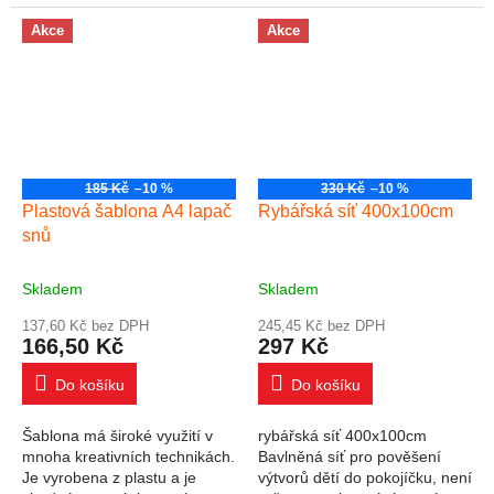
štětcový nebo kaligrafický.
plastu a je vhodná pro práci s
Inkoust je pomalu schnoucí,
papírem, textilem nebo všude
Akce
Akce
takže dává dostatek času k...
tam, kde...
185 Kč
–10 %
330 Kč
–10 %
Plastová šablona A4 lapač
Rybářská síť 400x100cm
snů
Skladem
Skladem
137,60 Kč bez DPH
245,45 Kč bez DPH
166,50 Kč
297 Kč
Do košíku
Do košíku
Šablona má široké využití v
rybářská síť 400x100cm
mnoha kreativních technikách.
Bavlněná síť pro pověšení
Je vyrobena z plastu a je
výtvorů dětí do pokojíčku, není