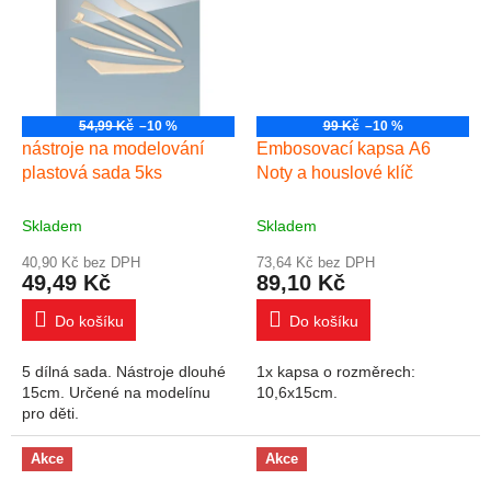
54,99 Kč
–10 %
99 Kč
–10 %
nástroje na modelování
Embosovací kapsa A6
plastová sada 5ks
Noty a houslové klíč
Skladem
Skladem
40,90 Kč bez DPH
73,64 Kč bez DPH
49,49 Kč
89,10 Kč
Do košíku
Do košíku
5 dílná sada. Nástroje dlouhé
1x kapsa o rozměrech:
15cm. Určené na modelínu
10,6x15cm.
pro děti.
Akce
Akce