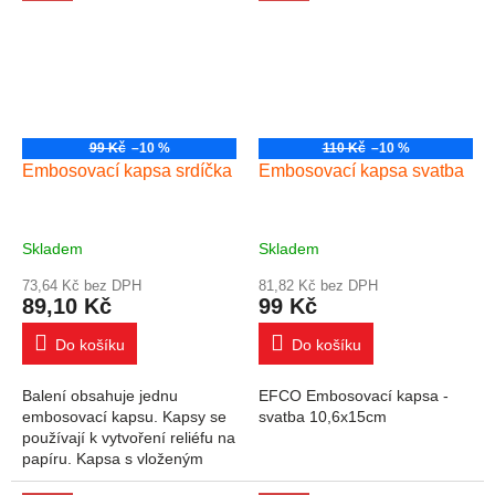
lisovacího...
99 Kč
–10 %
110 Kč
–10 %
Embosovací kapsa srdíčka
Embosovací kapsa svatba
Skladem
Skladem
73,64 Kč bez DPH
81,82 Kč bez DPH
89,10 Kč
99 Kč
Do košíku
Do košíku
Balení obsahuje jednu
EFCO Embosovací kapsa -
embosovací kapsu. Kapsy se
svatba 10,6x15cm
používají k vytvoření reliéfu na
papíru. Kapsa s vloženým
papírem se vkládá do přístroje