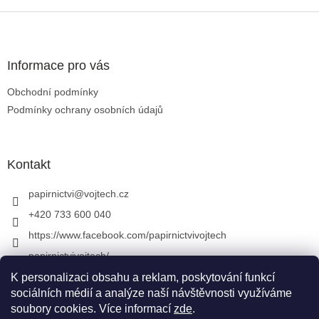
Zápatí
Informace pro vás
Obchodní podmínky
Podmínky ochrany osobních údajů
Kontakt
papirnictvi
@
vojtech.cz
+420 733 600 040
https://www.facebook.com/papirnictvivojtech
papirnictvivojtech/
+420 733 600 040
K personalizaci obsahu a reklam, poskytování funkcí
sociálních médií a analýze naší návštěvnosti využíváme
soubory cookies. Více informací
zde
.