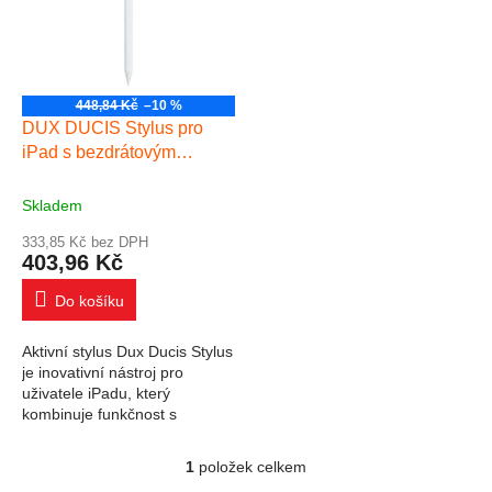
448,84 Kč
–10 %
DUX DUCIS Stylus pro
iPad s bezdrátovým
nabíjením a bílým
displejem
Skladem
333,85 Kč bez DPH
403,96 Kč
Do košíku
Aktivní stylus Dux Ducis Stylus
je inovativní nástroj pro
uživatele iPadu, který
kombinuje funkčnost s
elegantním designem.
Magnetický okraj vybavený
1
položek celkem
Ovládací prvky výpisu
tlakovými a náklonovými...