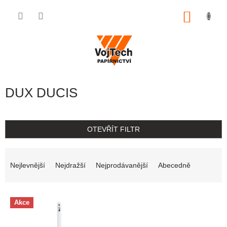
Přejít na obsah
NÁKUP
DUX DUCIS
OTEVŘÍT FILTR
Řazení produktů
Nejlevnější
Nejdražší
Nejprodávanější
Abecedně
Výpis produktů
Akce