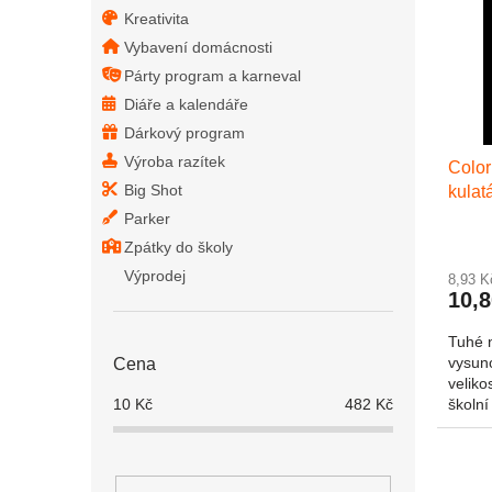
Kreativita
Vybavení domácnosti
Párty program a karneval
Diáře a kalendáře
Dárkový program
Výroba razítek
Color
Big Shot
kulatá
Parker
Zpátky do školy
Výprodej
8,93 
10,
Tuhé n
vysun
Cena
veliko
školní
10
Kč
482
Kč
veliko