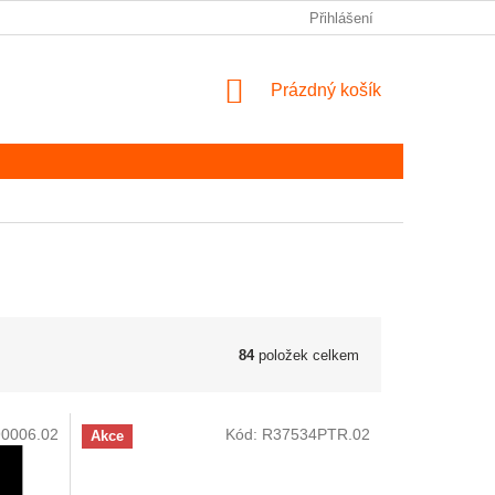
Přihlášení
NÁKUPNÍ KOŠÍK
Prázdný košík
84
položek celkem
0006.02
Kód:
R37534PTR.02
Akce