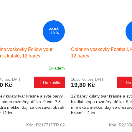
22 Kč
–10 %
ino voskovky Follow your
Colorino voskovky Football, k
s, kulaté, 12 barev
12 barev
Skladem
 Kč bez DPH
16,36 Kč bez DPH
Do košíku
Do 
80 Kč
19,80 Kč
ev kulatý tvar krásné a syté barvy
12 barev kulatý tvar krásné a sy
 stopa rozměry: délka: 9 cm, ? 8
hladká stopa rozměry: délka: 9 
tra měkké, dají se ořezávát obsah
mm extra měkké, dají se ořezáv
: 12 ks
balení: 12 ks
Kód:
R21771PTR.02
Kód:
R2235