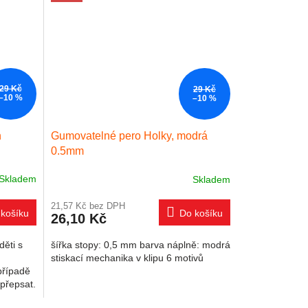
29 Kč
29 Kč
–10 %
–10 %
n
Gumovatelné pero Holky, modrá
0.5mm
Skladem
Skladem
21,57 Kč bez DPH
košíku
Do košíku
26,10 Kč
děti s
šířka stopy: 0,5 mm barva náplně: modrá
stiskací mechanika v klipu 6 motivů
 případě
přepsat.