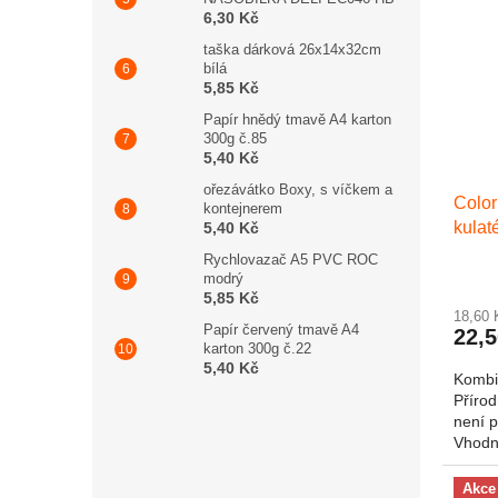
6,30 Kč
taška dárková 26x14x32cm
bílá
5,85 Kč
Papír hnědý tmavě A4 karton
300g č.85
5,40 Kč
ořezávátko Boxy, s víčkem a
Color
kontejnerem
kulat
5,40 Kč
veliko
Rychlovazač A5 PVC ROC
modrý
5,85 Kč
18,60
Papír červený tmavě A4
22,
karton 300g č.22
5,40 Kč
Kombi
Přírod
není p
Vhodn
kroužk
Akce