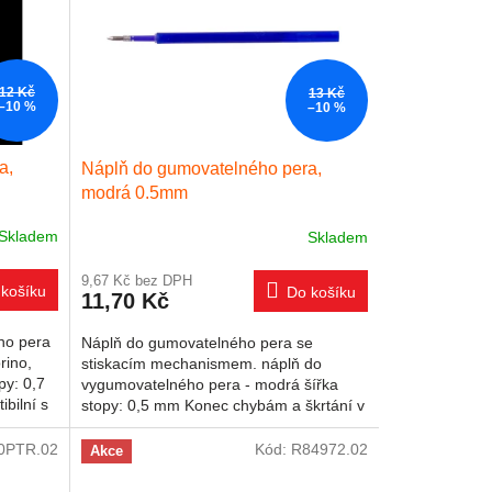
12 Kč
13 Kč
–10 %
–10 %
a,
Náplň do gumovatelného pera,
modrá 0.5mm
Skladem
Skladem
Průměrné hodnocení produktu je 5,0 z 5 hvězdiček.
9,67 Kč bez DPH
košíku
Do košíku
11,70 Kč
ho pera
Náplň do gumovatelného pera se
rino,
stiskacím mechanismem. náplň do
py: 0,7
vygumovatelného pera - modrá šířka
bilní s
stopy: 0,5 mm Konec chybám a škrtání v
sešitech. Prostě je vymaž a přepiš....
0PTR.02
Kód:
R84972.02
Akce