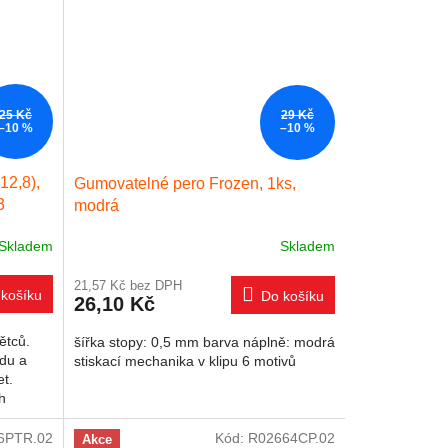
25 Kč
29 Kč
–10 %
–10 %
12,8),
Gumovatelné pero Frozen, 1ks,
3
modrá
Skladem
Skladem
21,57 Kč bez DPH
košíku
Do košíku
26,10 Kč
ětců.
šířka stopy: 0,5 mm barva náplně: modrá
odu a
stiskací mechanika v klipu 6 motivů
et.
h
.
6PTR.02
Kód:
R02664CP.02
Akce