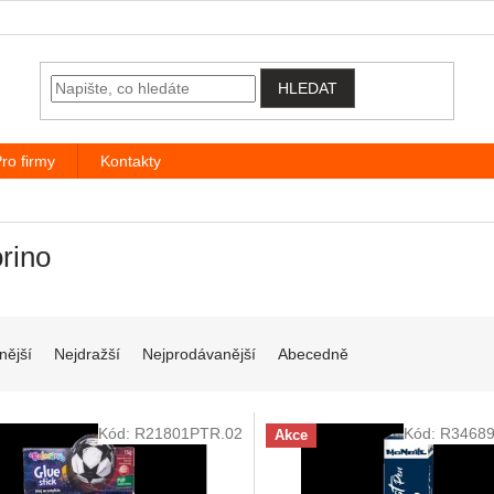
HLEDAT
ro firmy
Kontakty
rino
í produktů
nější
Nejdražší
Nejprodávanější
Abecedně
 produktů
Kód:
R21801PTR.02
Kód:
R34689
Akce