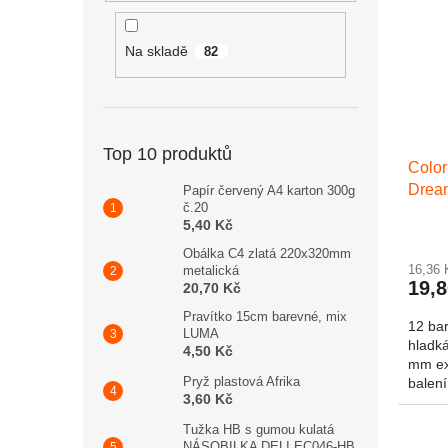
Na skladě
82
Top 10 produktů
Color
Dream
Papír červený A4 karton 300g
č.20
5,40 Kč
Obálka C4 zlatá 220x320mm
16,36
metalická
19,
20,70 Kč
Pravítko 15cm barevné, mix
12 bar
LUMA
hladká
4,50 Kč
mm ex
Pryž plastová Afrika
balení
3,60 Kč
Tužka HB s gumou kulatá
NÁSOBILKA DELI EC046-HB