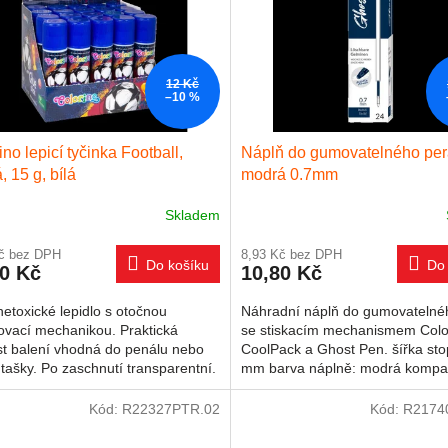
12 Kč
–10 %
ino lepicí tyčinka Football,
Náplň do gumovatelného per
, 15 g, bílá
modrá 0.7mm
Skladem
Kč bez DPH
8,93 Kč bez DPH
Do košíku
Do 
80 Kč
10,80 Kč
etoxické lepidlo s otočnou
Náhradní náplň do gumovatelné
ovací mechanikou. Praktická
se stiskacím mechanismem Colo
st balení vhodná do penálu nebo
CoolPack a Ghost Pen. šířka sto
 tašky. Po zaschnutí transparentní.
mm barva náplně: modrá kompati
st: 15 g vhodné na:...
gumovatelnými pery...
Kód:
R22327PTR.02
Kód:
R2174