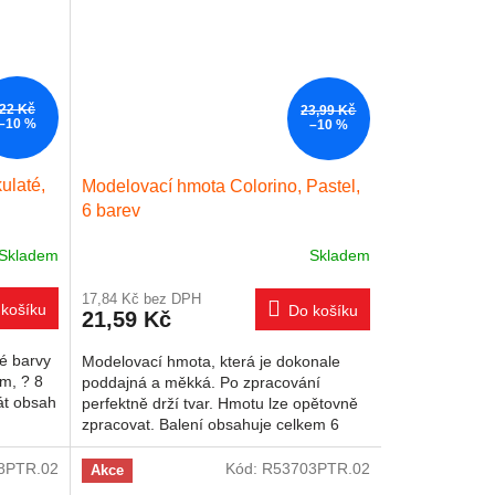
22 Kč
23,99 Kč
–10 %
–10 %
ulaté,
Modelovací hmota Colorino, Pastel,
6 barev
Skladem
Skladem
17,84 Kč bez DPH
košíku
Do košíku
21,59 Kč
té barvy
Modelovací hmota, která je dokonale
cm, ? 8
poddajná a měkká. Po zpracování
át obsah
perfektně drží tvar. Hmotu lze opětovně
zpracovat. Balení obsahuje celkem 6
základních barev. Hmota je...
8PTR.02
Kód:
R53703PTR.02
Akce