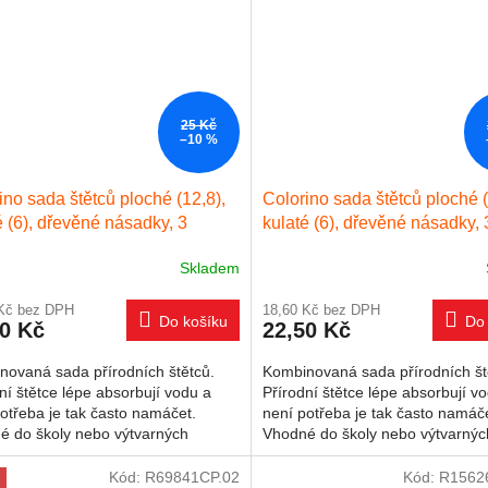
25 Kč
–10 %
ino sada štětců ploché (12,8),
Colorino sada štětců ploché (
é (6), dřevěné násadky, 3
kulaté (6), dřevěné násadky, 
sti
velikosti - motýl
Skladem
 Kč bez DPH
18,60 Kč bez DPH
Do košíku
Do 
50 Kč
22,50 Kč
novaná sada přírodních štětců.
Kombinovaná sada přírodních št
ní štětce lépe absorbují vodu a
Přírodní štětce lépe absorbují v
otřeba je tak často namáčet.
není potřeba je tak často namáč
é do školy nebo výtvarných
Vhodné do školy nebo výtvarnýc
ů. ideální pro akvarelové...
kroužků. ideální pro akvarelové..
Kód:
R69841CP.02
Kód:
R1562