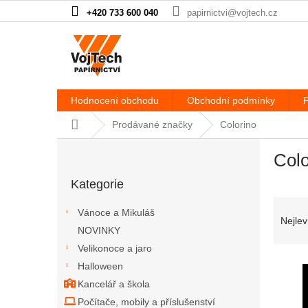
Přejít na obsah
+420 733 600 040
papirnictvi@vojtech.cz
Hodnocení obchodu
Obchodní podmínky
P
Domů
Prodávané značky
Colorino
Postranní panel
Colo
Přeskočit kategorie
Kategorie
Řazen
Vánoce a Mikuláš
Nejlev
NOVINKY
Velikonoce a jaro
Výpis
Halloween
Kancelář a škola
Počítače, mobily a příslušenství