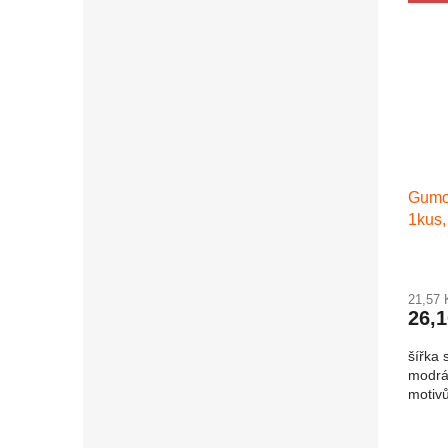
Gumov
1kus,
21,57
26,
šířka 
modrá 
motiv