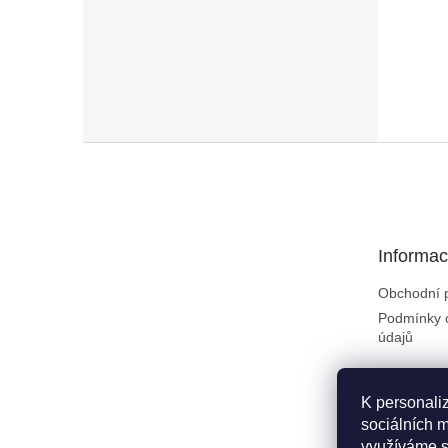
Zápatí
Informac
Obchodní 
Podmínky 
údajů
K personali
sociálních m
využíváme s