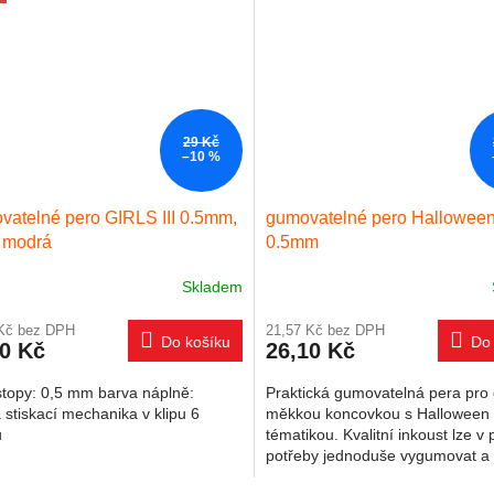
29 Kč
–10 %
atelné pero GIRLS III 0.5mm,
gumovatelné pero Hallowee
 modrá
0.5mm
Skladem
 Kč bez DPH
21,57 Kč bez DPH
Do košíku
Do 
10 Kč
26,10 Kč
stopy: 0,5 mm barva náplně:
Praktická gumovatelná pera pro 
stiskací mechanika v klipu 6
měkkou koncovkou s Halloween
ů
tématikou. Kvalitní inkoust lze v
potřeby jednoduše vygumovat a 