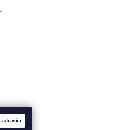
í
prvky výpisu
ouhlasím