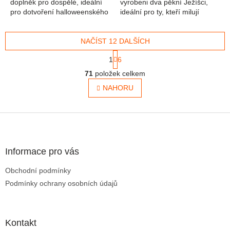
doplněk pro dospělé, ideální
vyrobeni dva pěkní Ježíšci,
pro dotvoření halloweenského
ideální pro ty, kteří milují
kostýmu.
vánoční atmosféru.
NAČÍST 12 DALŠÍCH
Stránkování
1
6
Ovládací prvky výpisu
71
položek celkem
NAHORU
Zápatí
Informace pro vás
Obchodní podmínky
Podmínky ochrany osobních údajů
Kontakt