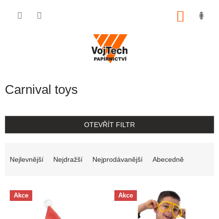
Přejít na obsah
NÁKUP
Carnival toys
OTEVŘÍT FILTR
Řazení produktů
Nejlevnější
Nejdražší
Nejprodávanější
Abecedně
Výpis produktů
Akce
Akce