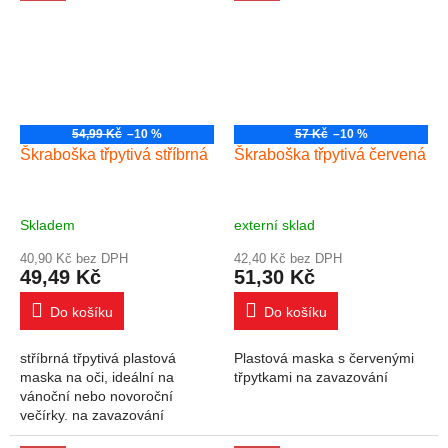
se žádný...
54,99 Kč
–10 %
57 Kč
–10 %
Škraboška třpytivá stříbrná
Škraboška třpytivá červená
Skladem
externí sklad
40,90 Kč bez DPH
42,40 Kč bez DPH
49,49 Kč
51,30 Kč
Do košíku
Do košíku
stříbrná třpytivá plastová
Plastová maska s červenými
maska na oči, ideální na
třpytkami na zavazování
vánoční nebo novoroční
večírky. na zavazování