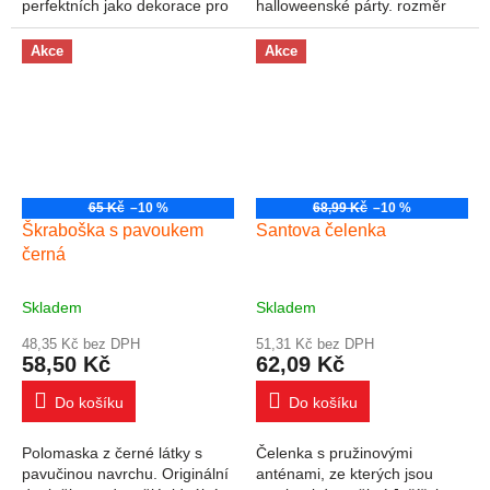
perfektních jako dekorace pro
halloweenské párty. rozměr
děti na halloweenské párty.
plata : 16 cm x 25 cm
Velikost balení 11 cm X 21 cm
Akce
Akce
X 0,5 cm
65 Kč
–10 %
68,99 Kč
–10 %
Škraboška s pavoukem
Santova čelenka
černá
Skladem
Skladem
48,35 Kč bez DPH
51,31 Kč bez DPH
58,50 Kč
62,09 Kč
Do košíku
Do košíku
Polomaska z černé látky s
Čelenka s pružinovými
pavučinou navrchu. Originální
anténami, ze kterých jsou