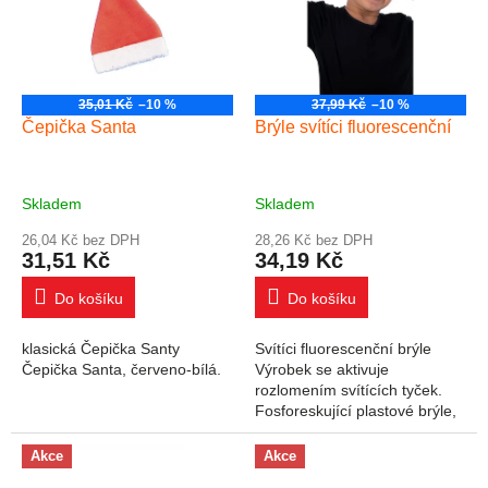
35,01 Kč
–10 %
37,99 Kč
–10 %
Čepička Santa
Brýle svítíci fluorescenční
Skladem
Skladem
26,04 Kč bez DPH
28,26 Kč bez DPH
31,51 Kč
34,19 Kč
Do košíku
Do košíku
klasická Čepička Santy
Svítíci fluorescenční brýle
Čepička Santa, červeno-bílá.
Výrobek se aktivuje
rozlomením svítících tyček.
Fosforeskující plastové brýle,
ideální pro přidání světla do
her a převleků.
Akce
Akce