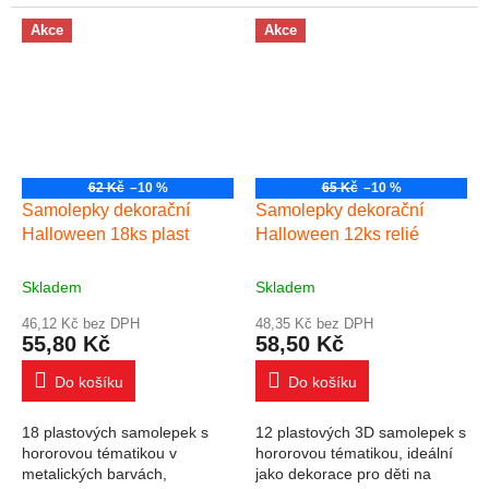
halloweenský převlek.
Akce
Akce
62 Kč
–10 %
65 Kč
–10 %
Samolepky dekorační
Samolepky dekorační
Halloween 18ks plast
Halloween 12ks relié
Skladem
Skladem
46,12 Kč bez DPH
48,35 Kč bez DPH
55,80 Kč
58,50 Kč
Do košíku
Do košíku
18 plastových samolepek s
12 plastových 3D samolepek s
hororovou tématikou v
hororovou tématikou, ideální
metalických barvách,
jako dekorace pro děti na