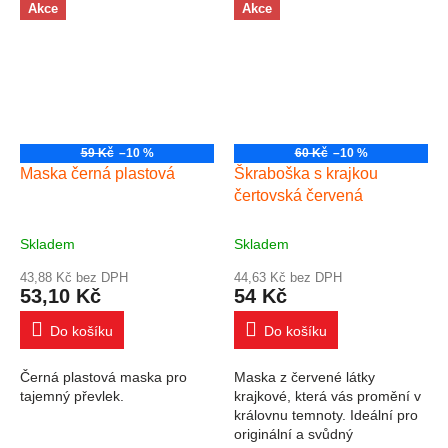
Akce
Akce
59 Kč
–10 %
60 Kč
–10 %
Maska černá plastová
Škraboška s krajkou
čertovská červená
Skladem
Skladem
43,88 Kč bez DPH
44,63 Kč bez DPH
53,10 Kč
54 Kč
Do košíku
Do košíku
Černá plastová maska pro
Maska z červené látky
tajemný převlek.
krajkové, která vás promění v
královnu temnoty. Ideální pro
originální a svůdný