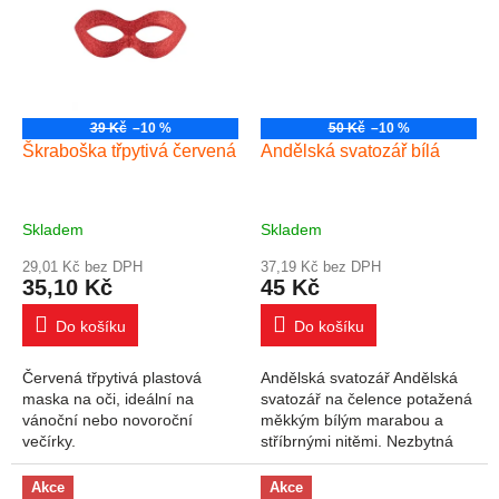
39 Kč
–10 %
50 Kč
–10 %
Škraboška třpytivá červená
Andělská svatozář bílá
Skladem
Skladem
29,01 Kč bez DPH
37,19 Kč bez DPH
35,10 Kč
45 Kč
Do košíku
Do košíku
Červená třpytivá plastová
Andělská svatozář Andělská
maska na oči, ideální na
svatozář na čelence potažená
vánoční nebo novoroční
měkkým bílým marabou a
večírky.
stříbrnými nitěmi. Nezbytná
jako doplněk karnevalového
kostýmu anděla, bez kterého
Akce
Akce