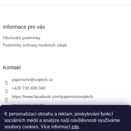
Zápatí
Informace pro vás
Obchodní podmínky
Podmínky ochrany osobních údajů
Kontakt
papirnictvi
@
vojtech.cz
+420 733 600 040
https://www.facebook.com/papirnictvivojtech
papirnictvivojtech/
+420 733 600 040
K personalizaci obsahu a reklam, poskytování funkcí
sociálních médií a analýze naší návštěvnosti využíváme
soubory cookies. Více informací
zde
.