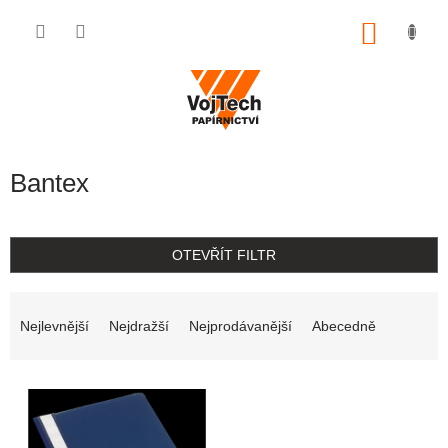
Přejít na obsah
NÁKUP
Bantex
OTEVŘÍT FILTR
Řazení produktů
Nejlevnější
Nejdražší
Nejprodávanější
Abecedně
Výpis produktů