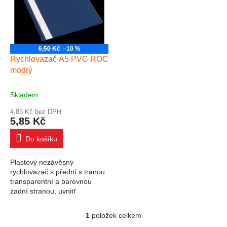
6,50 Kč
–10 %
Rychlovazač A5 PVC ROC
modrý
Skladem
4,83 Kč bez DPH
5,85 Kč
Do košíku
Plastový nezávěsný
rychlovazač s přední s tranou
transparentní a barevnou
zadní stranou, uvnitř
rychlovazací mechanika,
formát A5. Slouží k archivaci a
1
položek celkem
Ovládací prvky výpisu
třídění dokumentů a...