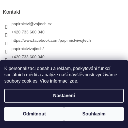
Kontakt
papirnictvi
@
vojtech.cz
+420 733 600 040
https://www.facebook.com/papirnictvivojtech
papirnictvivojtech/
+420 733 600 040
K personalizaci obsahu a reklam, poskytování funkcí
sociálních médií a analýze naší návštěvnosti využíváme
Vytvořil Shoptet
&
soubory cookies. Více informací
zde
.
Nastavení
Copyright 2026
Papírnictví VojTech
. Všechna práva
vyhrazena.
Upravit nastavení cookies
Odmítnout
Souhlasím