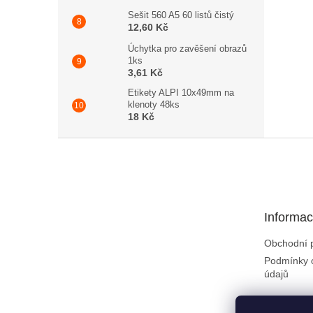
Sešit 560 A5 60 listů čistý
12,60 Kč
Úchytka pro zavěšení obrazů
1ks
3,61 Kč
Etikety ALPI 10x49mm na
klenoty 48ks
18 Kč
Zápatí
Informac
Obchodní 
Podmínky 
údajů