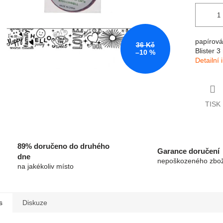
papírová
36 Kč
Blister 
–10 %
Detailní
TISK
89% doručeno do druhého
Garance doručení
dne
nepoškozeného zbož
na jakékoliv místo
s
Diskuze