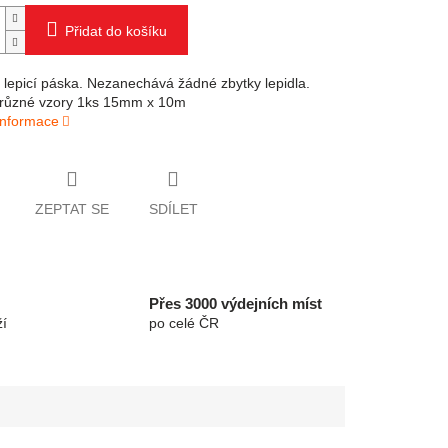
Přidat do košíku
 lepicí páska. Nezanechává žádné zbytky lepidla.
3 různé vzory 1ks 15mm x 10m
 informace
ZEPTAT SE
SDÍLET
Přes 3000 výdejních míst
í
po celé ČR