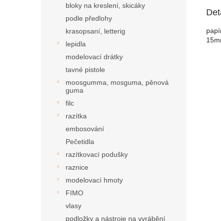
bloky na kreslení, skicáky
Det
podle předlohy
papí
krasopsaní, letterig
15m
lepidla
modelovací drátky
tavné pistole
moosgumma, mosguma, pěnová
guma
filc
razítka
embosování
Pečetidla
razítkovací podušky
raznice
modelovací hmoty
FIMO
vlasy
podložky a nástroje na vyrábění