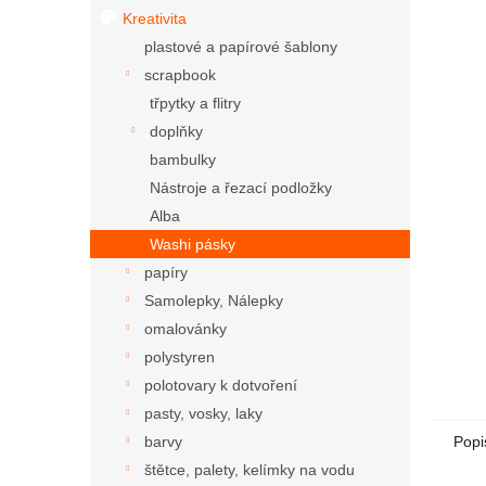
Kreativita
plastové a papírové šablony
scrapbook
třpytky a flitry
doplňky
bambulky
Nástroje a řezací podložky
Alba
Washi pásky
papíry
Samolepky, Nálepky
omalovánky
polystyren
polotovary k dotvoření
pasty, vosky, laky
Popi
barvy
štětce, palety, kelímky na vodu