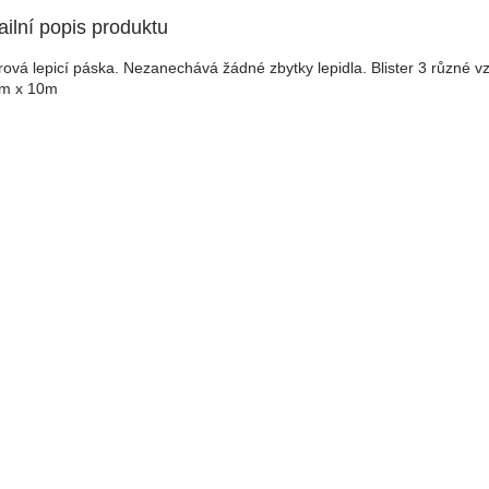
ailní popis produktu
rová lepicí páska. Nezanechává žádné zbytky lepidla. Blister 3 různé v
m x 10m