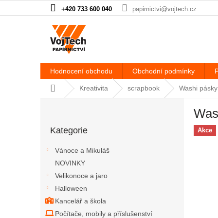
Přejít na obsah
+420 733 600 040
papirnictvi@vojtech.cz
Hodnocení obchodu
Obchodní podmínky
P
Domů
Kreativita
scrapbook
Washi pásky
Postranní panel
Was
Přeskočit kategorie
Kategorie
Akce
Vánoce a Mikuláš
NOVINKY
Velikonoce a jaro
Halloween
Kancelář a škola
Počítače, mobily a příslušenství