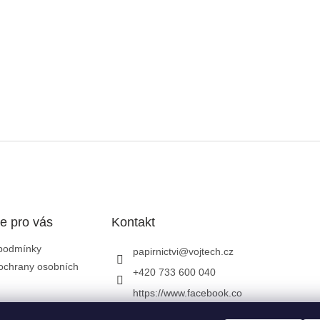
e pro vás
Kontakt
podmínky
papirnictvi
@
vojtech.cz
ochrany osobních
+420 733 600 040
https://www.facebook.co
m/papirnictvivojtech