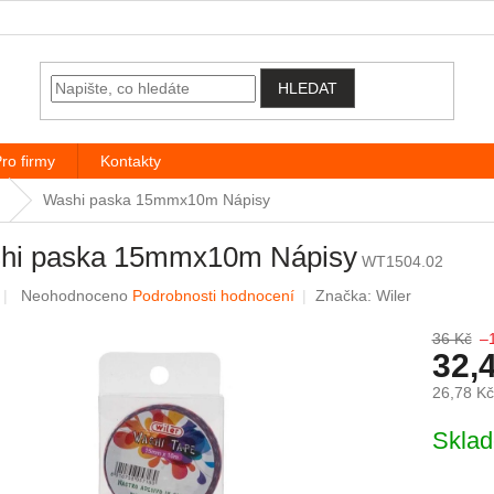
HLEDAT
ro firmy
Kontakty
Washi paska 15mmx10m Nápisy
hi paska 15mmx10m Nápisy
WT1504.02
Průměrné hodnocení produktu je 0,0 z 5 hvězdiček.
Neohodnoceno
Podrobnosti hodnocení
Značka:
Wiler
36 Kč
–
32,
26,78 K
Měrná c
Skla