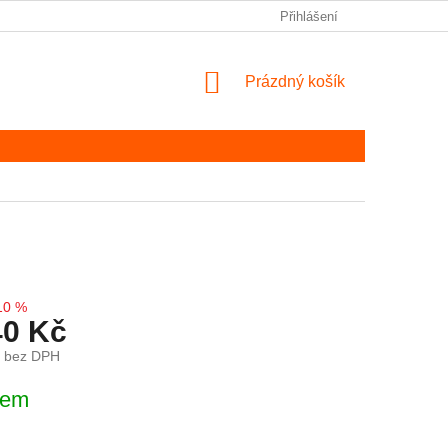
Přihlášení
NÁKUPNÍ KOŠÍK
Prázdný košík
10 %
40 Kč
č bez DPH
ena:
dem