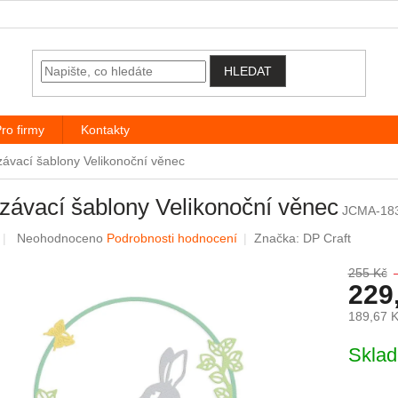
HLEDAT
ro firmy
Kontakty
závací šablony Velikonoční věnec
závací šablony Velikonoční věnec
JCMA-18
Průměrné hodnocení produktu je 0,0 z 5 hvězdiček.
Neohodnoceno
Podrobnosti hodnocení
Značka:
DP Craft
255 Kč
229
189,67 
Měrná c
Skla