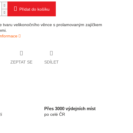
Přidat do košíku
e tvaru velikonočního věnce s prolamovaným zajíčkem
emi.
 informace
ZEPTAT SE
SDÍLET
Přes 3000 výdejních míst
í
po celé ČR