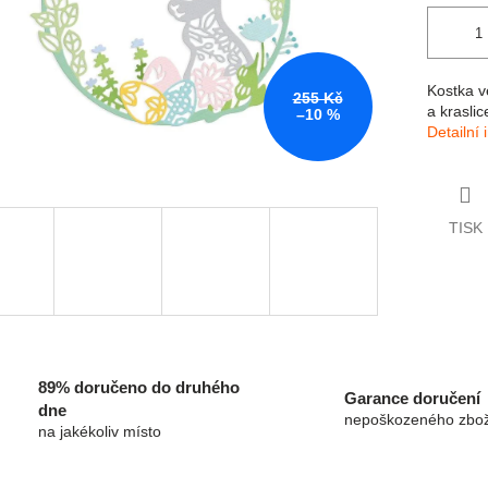
Kostka v
255 Kč
a kraslic
–10 %
Detailní
TISK
89% doručeno do druhého
Garance doručení
dne
nepoškozeného zbož
na jakékoliv místo