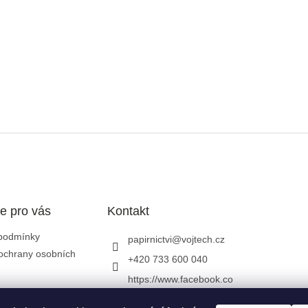
e pro vás
Kontakt
podmínky
papirnictvi
@
vojtech.cz
ochrany osobních
+420 733 600 040
https://www.facebook.co
m/papirnictvivojtech