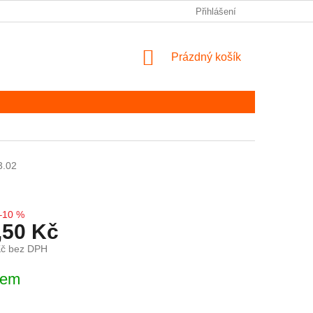
Přihlášení
NÁKUPNÍ KOŠÍK
Prázdný košík
3.02
–10 %
,50 Kč
Kč bez DPH
ena:
dem