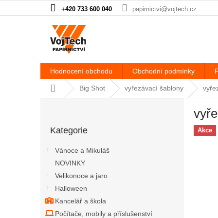
Přejít na obsah
+420 733 600 040
papirnictvi@vojtech.cz
Hodnocení obchodu
Obchodní podmínky
P
Domů
Big Shot
vyřezávací šablony
vyře
Postranní panel
vyře
Přeskočit kategorie
Kategorie
Akce
Vánoce a Mikuláš
NOVINKY
Velikonoce a jaro
Halloween
Kancelář a škola
Počítače, mobily a příslušenství