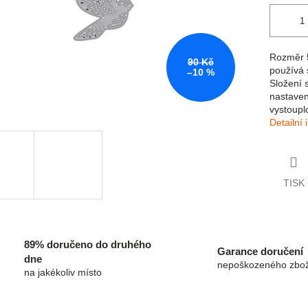
Rozměr 
90 Kč
používá 
–10 %
Složení 
nastaven
vystoupl
Detailní
TISK
89% doručeno do druhého
Garance doručení
dne
nepoškozeného zbož
na jakékoliv místo