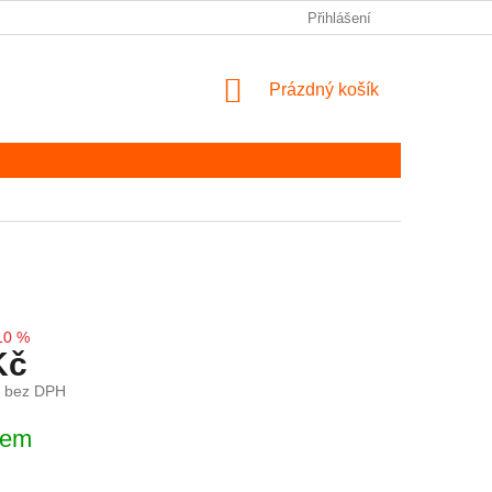
Přihlášení
NÁKUPNÍ KOŠÍK
Prázdný košík
10 %
Kč
č bez DPH
ena:
dem