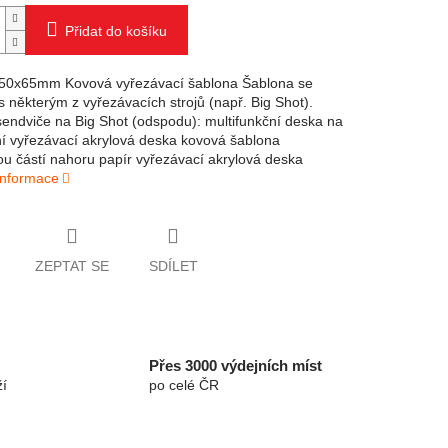
Přidat do košíku
50x65mm Kovová vyřezávací šablona Šablona se
s některým z vyřezávacích strojů (např. Big Shot).
sendviče na Big Shot (odspodu): multifunkční deska na
í vyřezávací akrylová deska kovová šablona
ou částí nahoru papír vyřezávací akrylová deska
 informace
ZEPTAT SE
SDÍLET
Přes 3000 výdejních míst
í
po celé ČR