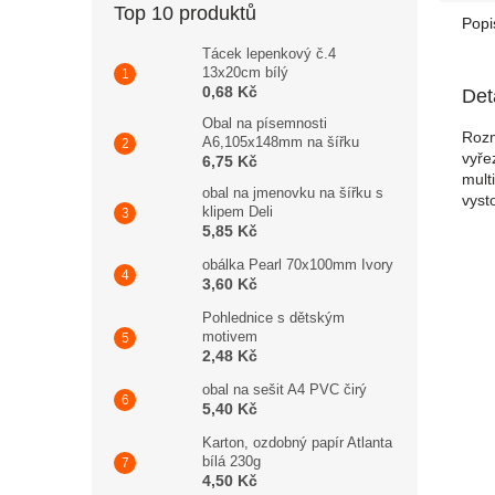
Top 10 produktů
Popi
Tácek lepenkový č.4
13x20cm bílý
0,68 Kč
Det
Obal na písemnosti
Rozm
A6,105x148mm na šířku
vyře
6,75 Kč
mult
obal na jmenovku na šířku s
vyst
klipem Deli
5,85 Kč
obálka Pearl 70x100mm Ivory
3,60 Kč
Pohlednice s dětským
motivem
2,48 Kč
obal na sešit A4 PVC čirý
5,40 Kč
Karton, ozdobný papír Atlanta
bílá 230g
4,50 Kč