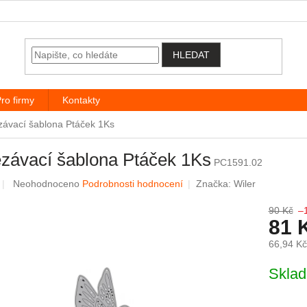
HLEDAT
ro firmy
Kontakty
závací šablona Ptáček 1Ks
závací šablona Ptáček 1Ks
PC1591.02
Průměrné hodnocení produktu je 0,0 z 5 hvězdiček.
Neohodnoceno
Podrobnosti hodnocení
Značka:
Wiler
90 Kč
–
81 
66,94 K
Měrná c
Skla