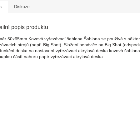
s
Diskuze
ailní popis produktu
ěr 50x65mm Kovová vyřezávací šablona Šablona se používá s někte
závacích strojů (např. Big Shot). Složení sendviče na Big Shot (odspod
ifunkční deska na nastavení vyřezávací akrylová deska kovová šablona
ouplou částí nahoru papír vyřezávací akrylová deska