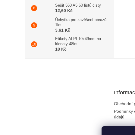
Sešit 560 A5 60 listů čistý
12,60 Kč
Úchytka pro zavěšení obrazů
1ks
3,61 Kč
Etikety ALPI 10x49mm na
klenoty 48ks
18 Kč
Zápatí
Informac
Obchodní 
Podmínky 
údajů