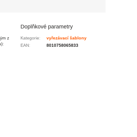
Doplňkové parametry
rým z
Kategorie
:
vyřezávací šablony
u):
EAN
:
8010758065833