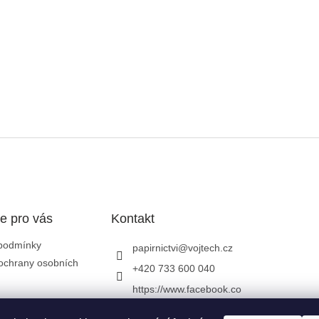
e pro vás
Kontakt
podmínky
papirnictvi
@
vojtech.cz
ochrany osobních
+420 733 600 040
https://www.facebook.co
m/papirnictvivojtech