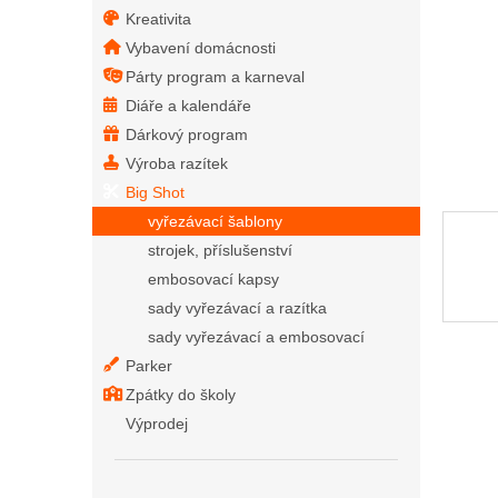
Kreativita
Vybavení domácnosti
Párty program a karneval
Diáře a kalendáře
Dárkový program
Výroba razítek
Big Shot
vyřezávací šablony
strojek, příslušenství
embosovací kapsy
sady vyřezávací a razítka
sady vyřezávací a embosovací
Parker
Zpátky do školy
Výprodej