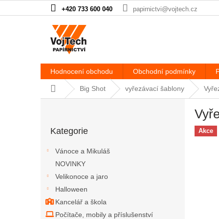
Přejít na obsah
+420 733 600 040
papirnictvi@vojtech.cz
Hodnocení obchodu
Obchodní podmínky
P
Domů
Big Shot
vyřezávací šablony
Vyře
Postranní panel
Vyře
Přeskočit kategorie
Kategorie
Akce
Vánoce a Mikuláš
NOVINKY
Velikonoce a jaro
Halloween
Kancelář a škola
Počítače, mobily a příslušenství