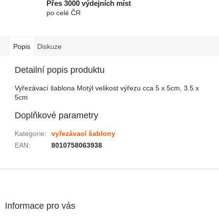
Přes 3000 výdejních míst
po celé ČR
Popis
Diskuze
Detailní popis produktu
Vyřezávací šablona Motýl velikost výřezu cca 5 x 5cm, 3.5 x
5cm
Doplňkové parametry
Kategorie
:
vyřezávací šablony
EAN
:
8010758063938
Zápatí
Informace pro vás