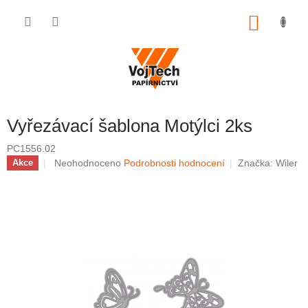
Přejít na obsah
NÁKUP
Vyřezávací šablona Motýlci 2ks
PC1556.02
Průměrné hodnocení produktu je 0,0 z 5 hvězdiček.
Neohodnoceno
Podrobnosti hodnocení
Značka:
Wiler
Akce