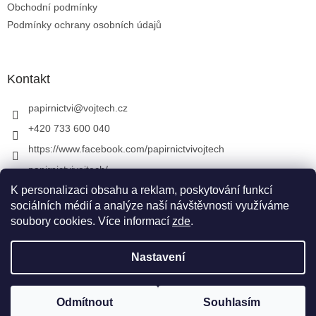
Obchodní podmínky
Podmínky ochrany osobních údajů
Kontakt
papirnictvi
@
vojtech.cz
+420 733 600 040
https://www.facebook.com/papirnictvivojtech
papirnictvivojtech/
+420 733 600 040
K personalizaci obsahu a reklam, poskytování funkcí
sociálních médií a analýze naší návštěvnosti využíváme
soubory cookies. Více informací
zde
.
Vytvořil Shoptet
&
Nastavení
Copyright 2026
Papírnictví VojTech
. Všechna práva
Odmítnout
Souhlasím
vyhrazena.
Upravit nastavení cookies