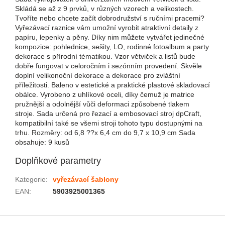
Skládá se až z 9 prvků, v různých vzorech a velikostech.
Tvoříte nebo chcete začít dobrodružství s ručními pracemi?
Vyřezávací raznice vám umožní vyrobit atraktivní detaily z
papíru, lepenky a pěny. Díky nim můžete vytvářet jedinečné
kompozice: pohlednice, sešity, LO, rodinné fotoalbum a party
dekorace s přírodní tématikou. Vzor větviček a listů bude
dobře fungovat v celoročním i sezónním provedení. Skvěle
doplní velikonoční dekorace a dekorace pro zvláštní
příležitosti. Baleno v estetické a praktické plastové skladovací
obálce. Vyrobeno z uhlíkové oceli, díky čemuž je matrice
pružnější a odolnější vůči deformaci způsobené tlakem
stroje. Sada určená pro řezací a embosovací stroj dpCraft,
kompatibilní také se všemi stroji tohoto typu dostupnými na
trhu. Rozměry: od 6,8 ??x 6,4 cm do 9,7 x 10,9 cm Sada
obsahuje: 9 kusů
Doplňkové parametry
Kategorie
:
vyřezávací šablony
EAN
:
5903925001365
Zápatí