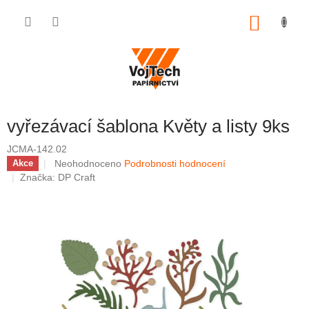
Přejít na obsah
NÁKUP
vyřezávací šablona Květy a listy 9ks
JCMA-142.02
Průměrné hodnocení produktu je 0,0 z 5 hvězdiček.
Neohodnoceno
Podrobnosti hodnocení
Akce
Značka:
DP Craft