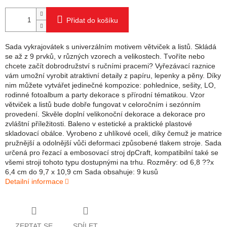
Přidat do košíku
Sada vykrajovátek s univerzálním motivem větviček a listů. Skládá
se až z 9 prvků, v různých vzorech a velikostech. Tvoříte nebo
chcete začít dobrodružství s ručními pracemi? Vyřezávací raznice
vám umožní vyrobit atraktivní detaily z papíru, lepenky a pěny. Díky
nim můžete vytvářet jedinečné kompozice: pohlednice, sešity, LO,
rodinné fotoalbum a party dekorace s přírodní tématikou. Vzor
větviček a listů bude dobře fungovat v celoročním i sezónním
provedení. Skvěle doplní velikonoční dekorace a dekorace pro
zvláštní příležitosti. Baleno v estetické a praktické plastové
skladovací obálce. Vyrobeno z uhlíkové oceli, díky čemuž je matrice
pružnější a odolnější vůči deformaci způsobené tlakem stroje. Sada
určená pro řezací a embosovací stroj dpCraft, kompatibilní také se
všemi stroji tohoto typu dostupnými na trhu. Rozměry: od 6,8 ??x
6,4 cm do 9,7 x 10,9 cm Sada obsahuje: 9 kusů
Detailní informace
ZEPTAT SE
SDÍLET