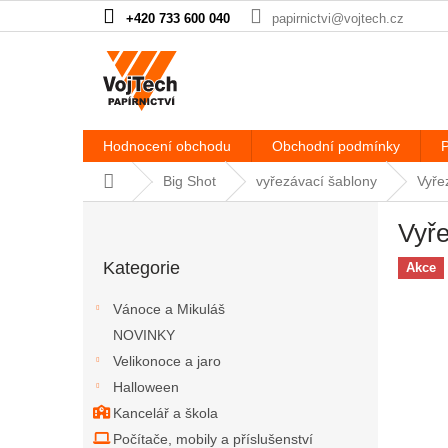
Přejít na obsah
+420 733 600 040
papirnictvi@vojtech.cz
Hodnocení obchodu
Obchodní podmínky
P
Domů
Big Shot
vyřezávací šablony
Vyře
Postranní panel
Vyře
Přeskočit kategorie
Kategorie
Akce
Vánoce a Mikuláš
NOVINKY
Velikonoce a jaro
Halloween
Kancelář a škola
Počítače, mobily a příslušenství