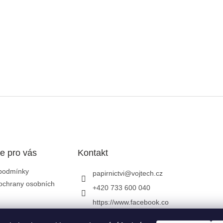
e pro vás
Kontakt
podmínky
papirnictvi
@
vojtech.cz
ochrany osobních
+420 733 600 040
https://www.facebook.co
m/papirnictvivojtech