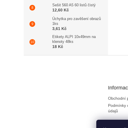
Sešit 560 A5 60 listů čistý
12,60 Kč
Úchytka pro zavěšení obrazů
1ks
3,61 Kč
Etikety ALPI 10x49mm na
klenoty 48ks
18 Kč
Zápatí
Informac
Obchodní 
Podmínky 
údajů