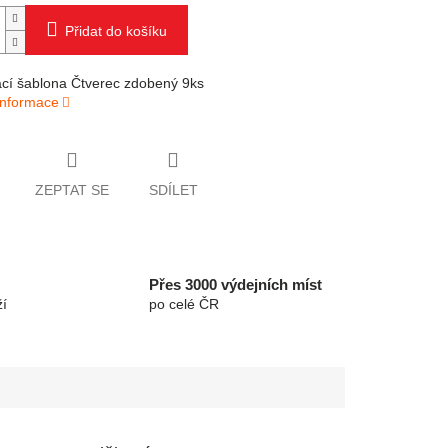
Přidat do košíku
cí šablona Čtverec zdobený 9ks
 informace
ZEPTAT SE
SDÍLET
Přes 3000 výdejních míst
í
po celé ČR