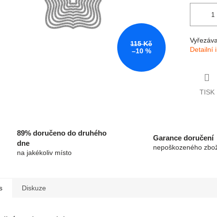
Vyřezáva
115 Kč
Detailní
–10 %
TISK
89% doručeno do druhého
Garance doručení
dne
nepoškozeného zbož
na jakékoliv místo
s
Diskuze