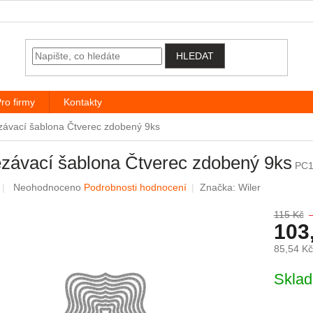
HLEDAT
ro firmy
Kontakty
závací šablona Čtverec zdobený 9ks
závací šablona Čtverec zdobený 9ks
PC1
Průměrné hodnocení produktu je 0,0 z 5 hvězdiček.
Neohodnoceno
Podrobnosti hodnocení
Značka:
Wiler
115 Kč
103
85,54 K
Měrná c
Skla