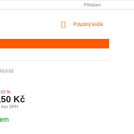
Přihlášení
NÁKUPNÍ KOŠÍK
Prázdný košík
013.02
–10 %
,50 Kč
č bez DPH
ena:
dem