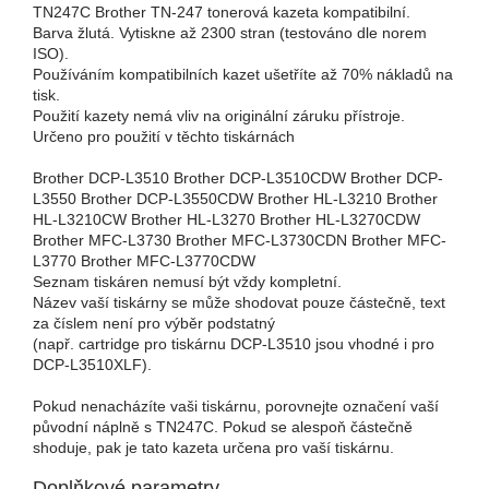
TN247C Brother TN-247 tonerová kazeta kompatibilní.
Barva žlutá. Vytiskne až 2300 stran (testováno dle norem
ISO).
Používáním kompatibilních kazet ušetříte až 70% nákladů na
tisk.
Použití kazety nemá vliv na originální záruku přístroje.
Určeno pro použití v těchto tiskárnách
Brother DCP-L3510 Brother DCP-L3510CDW Brother DCP-
L3550 Brother DCP-L3550CDW Brother HL-L3210 Brother
HL-L3210CW Brother HL-L3270 Brother HL-L3270CDW
Brother MFC-L3730 Brother MFC-L3730CDN Brother MFC-
L3770 Brother MFC-L3770CDW
Seznam tiskáren nemusí být vždy kompletní.
Název vaší tiskárny se může shodovat pouze částečně, text
za číslem není pro výběr podstatný
(např. cartridge pro tiskárnu DCP-L3510 jsou vhodné i pro
DCP-L3510XLF).
Pokud nenacházíte vaši tiskárnu, porovnejte označení vaší
původní náplně s TN247C. Pokud se alespoň částečně
shoduje, pak je tato kazeta určena pro vaší tiskárnu.
Doplňkové parametry