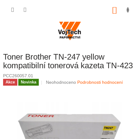
Přejít na obsah
NÁKUP
Toner Brother TN-247 yellow
kompatibilní tonerová kazeta TN-423
PCC260057.01
Průměrné hodnocení produktu je 0,0 z 5 hvězdi
Neohodnoceno
Podrobnosti hodnocení
Akce
Novinka