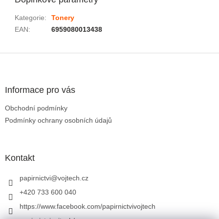
Kategorie
:
Tonery
EAN
:
6959080013438
Zápatí
Informace pro vás
Obchodní podmínky
Podmínky ochrany osobních údajů
Kontakt
papirnictvi
@
vojtech.cz
+420 733 600 040
https://www.facebook.com/papirnictvivojtech