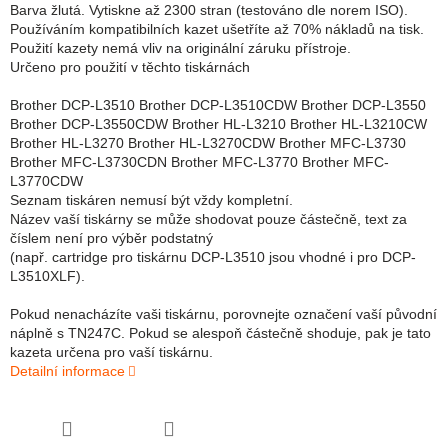
Barva žlutá. Vytiskne až 2300 stran (testováno dle norem ISO).
Používáním kompatibilních kazet ušetříte až 70% nákladů na tisk.
Použití kazety nemá vliv na originální záruku přístroje.
Určeno pro použití v těchto tiskárnách
Brother DCP-L3510 Brother DCP-L3510CDW Brother DCP-L3550
Brother DCP-L3550CDW Brother HL-L3210 Brother HL-L3210CW
Brother HL-L3270 Brother HL-L3270CDW Brother MFC-L3730
Brother MFC-L3730CDN Brother MFC-L3770 Brother MFC-
L3770CDW
Seznam tiskáren nemusí být vždy kompletní.
Název vaší tiskárny se může shodovat pouze částečně, text za
číslem není pro výběr podstatný
(např. cartridge pro tiskárnu DCP-L3510 jsou vhodné i pro DCP-
L3510XLF).
Pokud nenacházíte vaši tiskárnu, porovnejte označení vaší původní
náplně s TN247C. Pokud se alespoň částečně shoduje, pak je tato
kazeta určena pro vaší tiskárnu.
Detailní informace