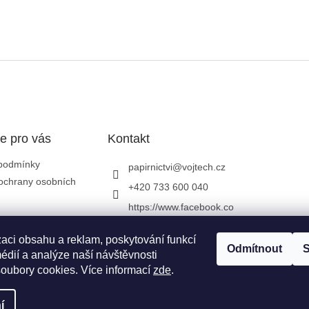
e pro vás
Kontakt
podmínky
papirnictvi
@
vojtech.cz
ochrany osobních
+420 733 600 040
https://www.facebook.co
m/papirnictvivojtech
zaci obsahu a reklam, poskytování funkcí
papirnictvivojtech/
Odmítnout
S
édií a analýze naší návštěvnosti
+420 733 600 040
oubory cookies. Více informací
zde
.
í
vyhrazena.
Upravit nastavení cookies