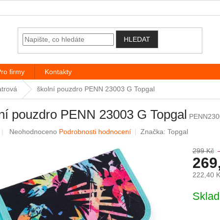
HLEDAT
ro firmy
Kontakty
atrová
školní pouzdro PENN 23003 G Topgal
lní pouzdro PENN 23003 G Topgal
PENN230
Průměrné hodnocení produktu je 0,0 z 5 hvězdiček.
Neohodnoceno
Podrobnosti hodnocení
Značka:
Topgal
299 Kč
269
222,40 
Měrná c
Skla