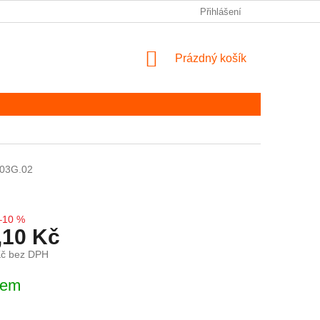
Přihlášení
NÁKUPNÍ KOŠÍK
Prázdný košík
03G.02
–10 %
,10 Kč
Kč bez DPH
ena:
dem