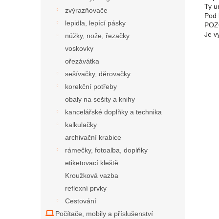
Ty u
zvýrazňovače
Pod 
lepidla, lepící pásky
POZO
Je v
nůžky, nože, řezačky
voskovky
ořezávátka
sešívačky, děrovačky
korekční potřeby
obaly na sešity a knihy
kancelářské doplňky a technika
kalkulačky
archivační krabice
rámečky, fotoalba, doplňky
etiketovací kleště
Kroužková vazba
reflexní prvky
Cestování
Počítače, mobily a příslušenství