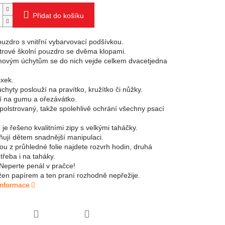
Přidat do košíku
ouzdro s vnitřní vybarvovací podšívkou.
rové školní pouzdro se dvěma klopami.
ovým úchytům se do nich vejde celkem dvacetjedna
,
ixek.
 úchyty poslouží na pravítko, kružítko či nůžky.
í na gumu a ořezávátko.
 polstrovaný, takže spolehlivě ochrání všechny psací
je řešeno kvalitními zipy s velkými taháčky.
ují dětem snadnější manipulaci.
ou z průhledné folie najdete rozvrh hodin, druhá
třeba i na taháky.
eperte penál v pračce!
žen papírem a ten praní rozhodně nepřežije.
 informace