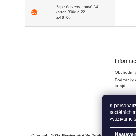
Papír červený tmavě A4
karton 300g č.22
5,40 Kč
Zápatí
Informac
Obchodní 
Podmínky 
údajů
K personali
sociálních m
využíváme s
Nastaven
Copyright 2026
Papírnictví VojTech
. Všechna práva 