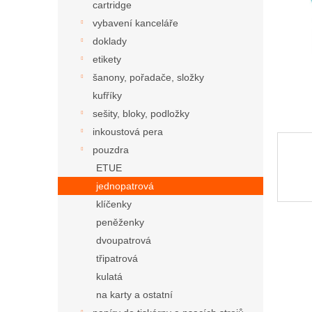
cartridge
vybavení kanceláře
doklady
etikety
šanony, pořadače, složky
kufříky
sešity, bloky, podložky
inkoustová pera
pouzdra
ETUE
jednopatrová
klíčenky
peněženky
dvoupatrová
třipatrová
kulatá
na karty a ostatní