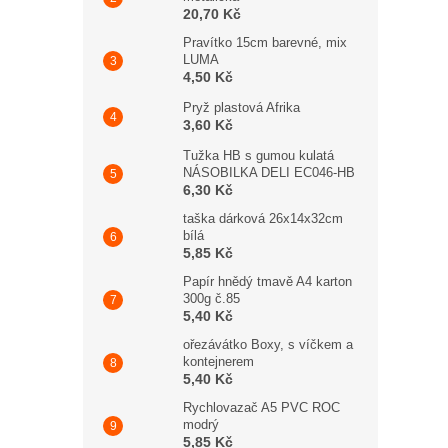
20,70 Kč
Pravítko 15cm barevné, mix
LUMA
4,50 Kč
Pryž plastová Afrika
3,60 Kč
Tužka HB s gumou kulatá
NÁSOBILKA DELI EC046-HB
6,30 Kč
taška dárková 26x14x32cm
bílá
5,85 Kč
Papír hnědý tmavě A4 karton
300g č.85
5,40 Kč
ořezávátko Boxy, s víčkem a
kontejnerem
5,40 Kč
Rychlovazač A5 PVC ROC
modrý
5,85 Kč