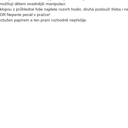
možňují dětem snadnější manipulaci.
klopou z průhledné folie najdete rozvrh hodin, druhá poslouží třeba i n
R:Neperte penál v pračce!
yztužen papírem a ten praní rozhodně nepřežije.