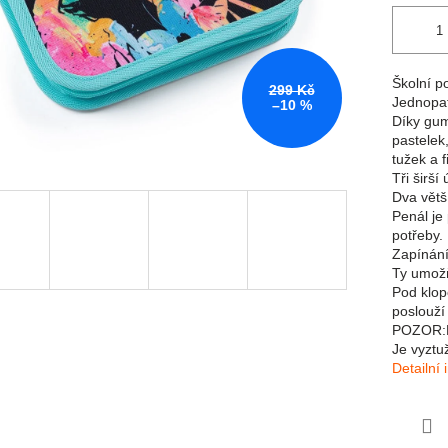
Školní p
299 Kč
Jednopat
–10 %
Díky gum
pastelek
tužek a f
Tři širší
Dva větš
Penál je
potřeby.
Zapínání 
Ty umožň
Pod klop
poslouží 
POZOR:N
Je vyztu
Detailní