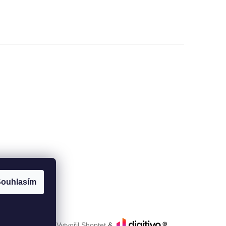
ouhlasím
Vytvořil Shoptet
&