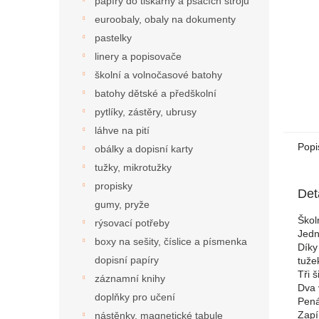
papíry do tiskárny a psacích strojů
euroobaly, obaly na dokumenty
pastelky
linery a popisovače
školní a volnočasové batohy
batohy dětské a předškolní
pytlíky, zástěry, ubrusy
láhve na pití
Popi
obálky a dopisní karty
tužky, mikrotužky
propisky
Det
gumy, pryže
Škol
rýsovací potřeby
Jedn
boxy na sešity, číslice a písmenka
Díky
dopisní papíry
tužek
Tři š
záznamní knihy
Dva 
doplňky pro učení
Pená
Zapí
nástěnky, magnetické tabule