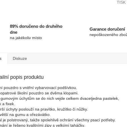
TISK
89% doručeno do druhého
Garance doručení
dne
nepoškozeného zbož
na jakékoliv místo
s
Diskuze
ailní popis produktu
ní pouzdro s vnitřní vybarvovací podšívkou.
opatrové školní pouzdro se dvěma klopami.
 gumovým úchytům se do nich vejde celkem dvacetjedna pastelek,
 a fixek.
irší úchyty poslouží na pravítko, kružítko či nůžky.
větší na gumu a ořezávátko.
l je polstrovaný, takže spolehlivě ochrání všechny psací potřeby.
nání je řešeno kvalitními zipy s velkými taháčky.