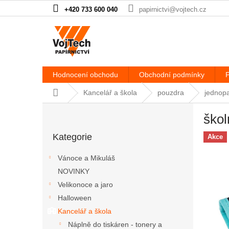
Přejít na obsah
+420 733 600 040
papirnictvi@vojtech.cz
Hodnocení obchodu
Obchodní podmínky
P
Domů
Kancelář a škola
pouzdra
jednop
Postranní panel
ško
Přeskočit kategorie
Kategorie
Akce
Vánoce a Mikuláš
NOVINKY
Velikonoce a jaro
Halloween
Kancelář a škola
Náplně do tiskáren - tonery a