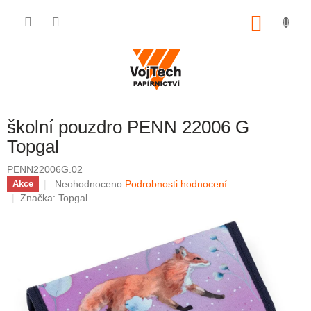
Přejít na obsah
NÁKUP
školní pouzdro PENN 22006 G
Topgal
PENN22006G.02
Průměrné hodnocení produktu je 0,0 z 5 hvězdiček.
Neohodnoceno
Podrobnosti hodnocení
Akce
Značka:
Topgal