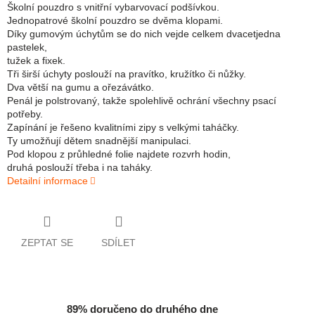
Školní pouzdro s vnitřní vybarvovací podšívkou.
Jednopatrové školní pouzdro se dvěma klopami.
Díky gumovým úchytům se do nich vejde celkem dvacetjedna
pastelek,
tužek a fixek.
Tři širší úchyty poslouží na pravítko, kružítko či nůžky.
Dva větší na gumu a ořezávátko.
Penál je polstrovaný, takže spolehlivě ochrání všechny psací
potřeby.
Zapínání je řešeno kvalitními zipy s velkými taháčky.
Ty umožňují dětem snadnější manipulaci.
Pod klopou z průhledné folie najdete rozvrh hodin,
druhá poslouží třeba i na taháky.
Detailní informace
ZEPTAT SE
SDÍLET
89% doručeno do druhého dne