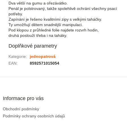
Dva větší na gumu a ořezávátko.
Penál je polstrovaný, takže spolehlivě ochrání všechny psací
potřeby.
Zapínání je řešeno kvalitními zipy s velkými taháčky.
Ty umožňují dětem snadnější manipulaci.
Pod klopou z průhledné folie najdete rozvrh hodin,
druhá poslouží třeba i na taháky.
Doplňkové parametry
Kategorie
:
jednopatrová
EAN
:
8592571015054
Zápatí
Informace pro vás
Obchodní podmínky
Podmínky ochrany osobních údajů