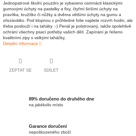
Jednopatrové školní pouzdro je vybaveno osmnácti klasickými
gumovými úchyty na pastelky a fixy, čtyřmi širšími úchyty na
pravítka, kružítko či nůžky a dvěma většími úchyty na gumu a
ořezávátko. Pod klopnou z průhledné folie najdete rozvrh hodin, ale
třeba poslouží i na taháky :-) Penál je polstrovaný, takže spolehlivě
ochrání všechny psací potřeby vašich dětí. Zapínání je řešeno
kvalitními zipy s velkými taháčky,
Detailní informace
ZEPTAT SE
SDÍLET
89% doručeno do druhého dne
na jakékoliv místo
Garance doručení
nepoškozeného zboží