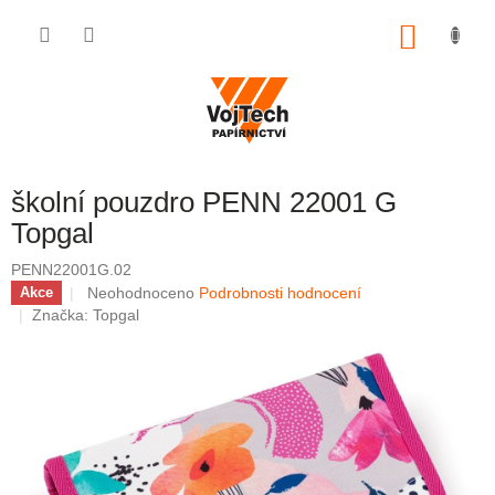
Přejít na obsah
NÁKUP
školní pouzdro PENN 22001 G
Topgal
PENN22001G.02
Průměrné hodnocení produktu je 0,0 z 5 hvězdiček.
Neohodnoceno
Podrobnosti hodnocení
Akce
Značka:
Topgal