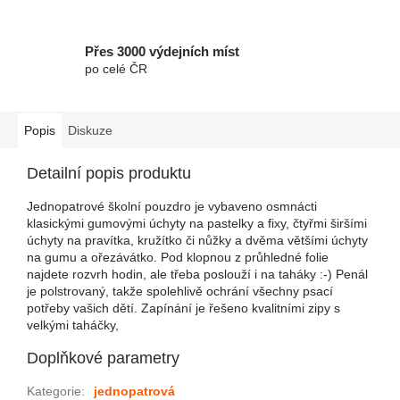
Přes 3000 výdejních míst
po celé ČR
Popis
Diskuze
Detailní popis produktu
Jednopatrové školní pouzdro je vybaveno osmnácti
klasickými gumovými úchyty na pastelky a fixy, čtyřmi širšími
úchyty na pravítka, kružítko či nůžky a dvěma většími úchyty
na gumu a ořezávátko. Pod klopnou z průhledné folie
najdete rozvrh hodin, ale třeba poslouží i na taháky :-) Penál
je polstrovaný, takže spolehlivě ochrání všechny psací
potřeby vašich dětí. Zapínání je řešeno kvalitními zipy s
velkými taháčky,
Doplňkové parametry
Kategorie
:
jednopatrová