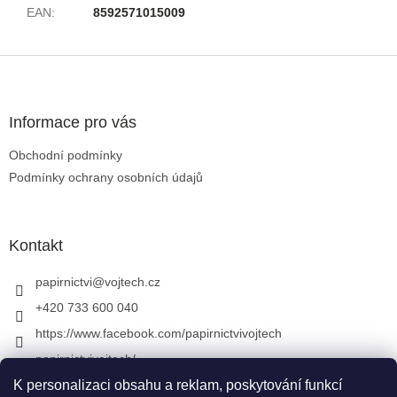
EAN
:
8592571015009
Zápatí
Informace pro vás
Obchodní podmínky
Podmínky ochrany osobních údajů
Kontakt
papirnictvi
@
vojtech.cz
+420 733 600 040
https://www.facebook.com/papirnictvivojtech
papirnictvivojtech/
+420 733 600 040
K personalizaci obsahu a reklam, poskytování funkcí