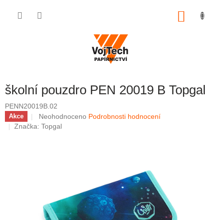
Přejít na obsah
NÁKUP
školní pouzdro PEN 20019 B Topgal
PENN20019B.02
Průměrné hodnocení produktu je 0,0 z 5 hvězdiček.
Neohodnoceno
Podrobnosti hodnocení
Akce
Značka:
Topgal