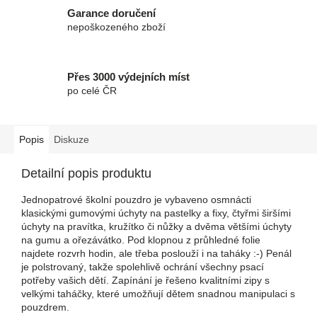
Garance doručení
nepoškozeného zboží
Přes 3000 výdejních míst
po celé ČR
Popis
Diskuze
Detailní popis produktu
Jednopatrové školní pouzdro je vybaveno osmnácti
klasickými gumovými úchyty na pastelky a fixy, čtyřmi širšími
úchyty na pravítka, kružítko či nůžky a dvěma většími úchyty
na gumu a ořezávátko. Pod klopnou z průhledné folie
najdete rozvrh hodin, ale třeba poslouží i na taháky :-) Penál
je polstrovaný, takže spolehlivě ochrání všechny psací
potřeby vašich dětí. Zapínání je řešeno kvalitními zipy s
velkými taháčky, které umožňují dětem snadnou manipulaci s
pouzdrem.