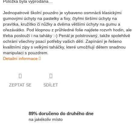
Položka byla vyprodána…
Jednopatrové školní pouzdro je vybaveno osmnácti klasickými
gumovými úchyty na pastelky a fixy, čtyřmi širšími úchyty na
pravítka, kružítko či nůžky a dvěma většími úchyty na gumu a
ořezávátko. Pod klopnou z průhledné folie najdete rozvrh hodin, ale
třeba poslouží i na taháky :-) Penál je polstrovaný, takže spolehlivě
ochrání všechny psací potřeby vašich dětí. Zapínání je řešeno
kvalitními zipy s velkými taháčky, které umožňují dětem snadnou
manipulaci s pouzdrem.
Detailní informace
ZEPTAT SE
SDÍLET
89% doručeno do druhého dne
na jakékoliv místo