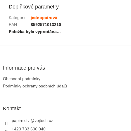
Doplňkové parametry
Kategorie
:
jednopatrová
EAN
:
8592571013210
Položka byla vyprodána…
Zápatí
Informace pro vás
Obchodní podmínky
Podmínky ochrany osobních údajů
Kontakt
papirnictvi
@
vojtech.cz
+420 733 600 040