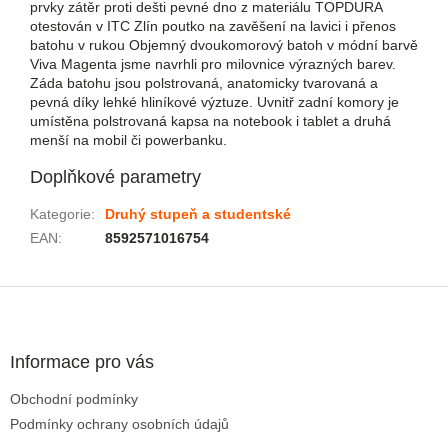
prvky zátěr proti dešti pevné dno z materiálu TOPDURA
otestován v ITC Zlín poutko na zavěšení na lavici i přenos
batohu v rukou Objemný dvoukomorový batoh v módní barvě
Viva Magenta jsme navrhli pro milovnice výrazných barev.
Záda batohu jsou polstrovaná, anatomicky tvarovaná a
pevná díky lehké hliníkové výztuze. Uvnitř zadní komory je
umístěna polstrovaná kapsa na notebook i tablet a druhá
menší na mobil či powerbanku.
Doplňkové parametry
Kategorie
:
Druhý stupeň a studentské
EAN
:
8592571016754
Zápatí
Informace pro vás
Obchodní podmínky
Podmínky ochrany osobních údajů