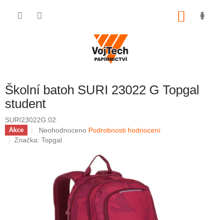
Přejít na obsah
NÁKUP
Školní batoh SURI 23022 G Topgal
student
SURI23022G.02
Průměrné hodnocení produktu je 0,0 z 5 hvězdiček.
Neohodnoceno
Podrobnosti hodnocení
Akce
Značka:
Topgal