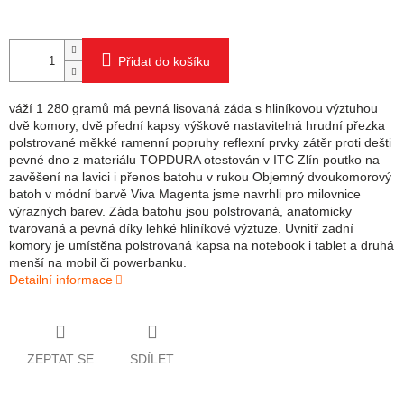
Přidat do košíku
váží 1 280 gramů má pevná lisovaná záda s hliníkovou výztuhou
dvě komory, dvě přední kapsy výškově nastavitelná hrudní přezka
polstrované měkké ramenní popruhy reflexní prvky zátěr proti dešti
pevné dno z materiálu TOPDURA otestován v ITC Zlín poutko na
zavěšení na lavici i přenos batohu v rukou Objemný dvoukomorový
batoh v módní barvě Viva Magenta jsme navrhli pro milovnice
výrazných barev. Záda batohu jsou polstrovaná, anatomicky
tvarovaná a pevná díky lehké hliníkové výztuze. Uvnitř zadní
komory je umístěna polstrovaná kapsa na notebook i tablet a druhá
menší na mobil či powerbanku.
Detailní informace
ZEPTAT SE
SDÍLET